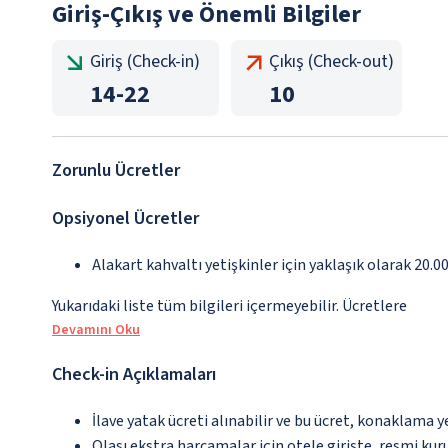
Giriş-Çıkış ve Önemli Bilgiler
Giriş (Check-in)
Çıkış (Check-out)
14
-
22
10
Zorunlu Ücretler
Opsiyonel Ücretler
Alakart kahvaltı yetişkinler için yaklaşık olarak 20.0
Yukarıdaki liste tüm bilgileri içermeyebilir. Ücretlere
Devamını Oku
Check-in Açıklamaları
İlave yatak ücreti alınabilir ve bu ücret, konaklama y
Olası ekstra harcamalar için otele girişte, resmi kur