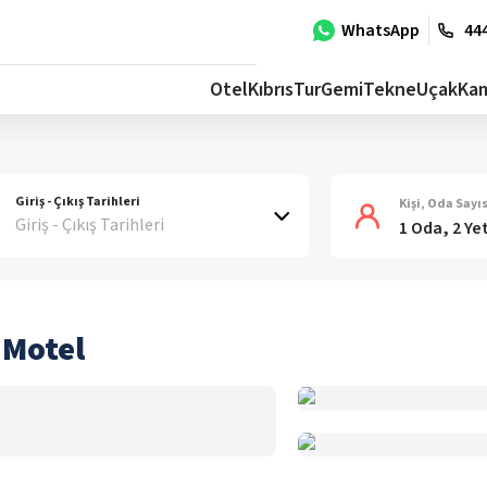
WhatsApp
444
Otel
Kıbrıs
Tur
Gemi
Tekne
Uçak
Ka
Giriş - Çıkış Tarihleri
Kişi, Oda Sayıs
Giriş - Çıkış Tarihleri
1 Oda, 2 Ye
 Motel