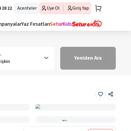
 28 22
Acenteler
Üye Ol
Giriş Yap
mpanyalar
Yaz Fırsatları
SeturKids
ı
Yeniden Ara
tişkin
Haritada Gör