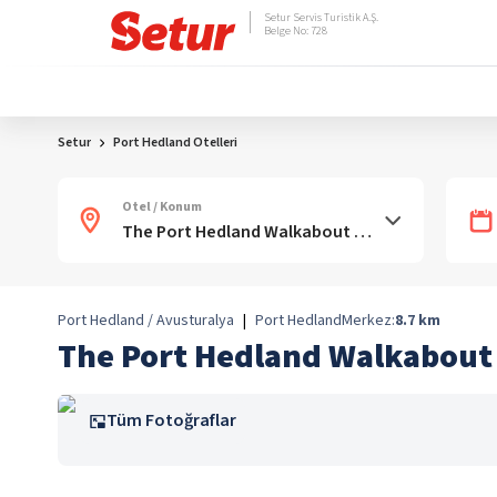
Setur Servis Turistik A.Ş.
Belge No: 728
Setur
Port Hedland Otelleri
Otel / Konum
Port Hedland / Avusturalya
|
Port Hedland
Merkez:
8.7
km
The Port Hedland Walkabout
Tüm Fotoğraflar