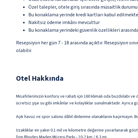
Özel talepler, otele giriş sırasında müsaitlik durumu
Bu konaklama yerinde kredi kartları kabul edilmekte
Nakitsiz ödeme imkânı mevcuttur
Bu konaklama yerindeki güvenlik özellikleri arasın
Resepsiyon her gün 7 - 18 arasında açıktır. Resepsiyon sın
olabilir.
Otel Hakkında
Misafirlerimizin konforu ve rahatı için 160 klimalı oda buzdolabı ve 
ücretsiz şişe su gibi imkânlar ve kolaylıklar sunulmaktadır. Ayrıca 
Açık havuz ve spor salonu dâhil dinlenme olanaklarını kaçırmayın. Bu
Uzaklıklar en yakın 0.1 mil ve kilometre değerine yuvarlanarak göst
Don Rhodes Maden Müzesi Parkı - 10,2 km / 6,3 mi