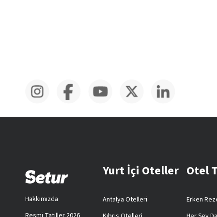
Yurt İçi Oteller
Otel 
Hakkımızda
Antalya Otelleri
Erken Reze
Resmi Tatiller 2026
Kıbrıs Otelleri
Her Şey Da