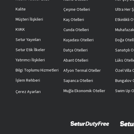
Kalite
Çeşme Otelleri
Ultra Her Ş
Müşteri İlişkileri
Kaş Otelleri
Etkinlikli O
KVKK
Cunda Otelleri
Muhafazak
Setur Yayınları
Kuşadası Otelleri
Doğa Otell
Setur Etik İlkeler
Datça Otelleri
Sanatçılı O
Yatırımcı İlişkileri
Abant Otelleri
Lüks Otell
Bilgi Toplumu Hizmetleri
Afyon Termal Oteller
Özel Villa
İşlem Rehberi
Sapanca Otelleri
Bungalov O
Muğla Ekonomik Oteller
Swim Up O
Çerez Ayarları