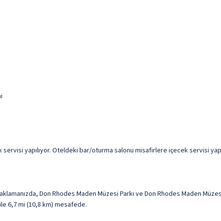
i
visi yapılıyor. Oteldeki bar/oturma salonu misafirlere içecek servisi yapıyor
aklamanızda, Don Rhodes Maden Müzesi Parkı ve Don Rhodes Maden Müzesi i
 ile 6,7 mi (10,8 km) mesafede.