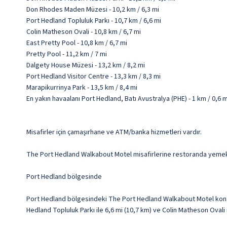
Don Rhodes Maden Müzesi - 10,2 km / 6,3 mi
Port Hedland Topluluk Parkı - 10,7 km / 6,6 mi
Colin Matheson Ovali - 10,8 km / 6,7 mi
East Pretty Pool - 10,8 km / 6,7 mi
Pretty Pool - 11,2 km / 7 mi
Dalgety House Müzesi - 13,2 km / 8,2 mi
Port Hedland Visitor Centre - 13,3 km / 8,3 mi
Marapikurrinya Park - 13,5 km / 8,4 mi
En yakın havaalanı Port Hedland, Batı Avustralya (PHE) - 1 km / 0,6 m
Misafirler için çamaşırhane ve ATM/banka hizmetleri vardır.
The Port Hedland Walkabout Motel misafirlerine restoranda yemek ser
Port Hedland bölgesinde
Port Hedland bölgesindeki The Port Hedland Walkabout Motel kon
Hedland Topluluk Parkı ile 6,6 mi (10,7 km) ve Colin Matheson Ovali