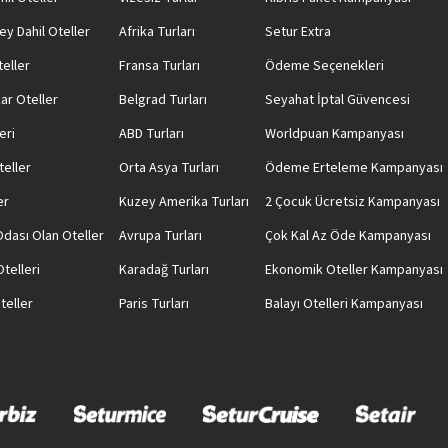
ey Dahil Oteller
Afrika Turları
Setur Extra
teller
Fransa Turları
Ödeme Seçenekleri
ar Oteller
Belgrad Turları
Seyahat İptal Güvencesi
eri
ABD Turları
Worldpuan Kampanyası
teller
Orta Asya Turları
Ödeme Erteleme Kampanyası
er
Kuzey Amerika Turları
2 Çocuk Ücretsiz Kampanyası
 Odası Olan Oteller
Avrupa Turları
Çok Kal Az Öde Kampanyası
telleri
Karadağ Turları
Ekonomik Oteller Kampanyası
teller
Paris Turları
Balayı Otelleri Kampanyası