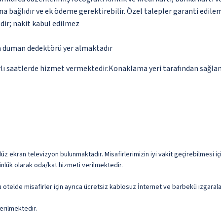
na bağlıdır ve ek ödeme gerektirebilir. Özel talepler garanti edile
dir; nakit kabul edilmez
da duman dedektörü yer almaktadır
ırlı saatlerde hizmet vermektedir.Konaklama yeri tarafından sağlana
düz ekran televizyon bulunmaktadır. Misafirlerimizin iyi vakit geçirebilmesi içi
günlük olarak oda/kat hizmeti verilmektedir.
 otelde misafirler için ayrıca ücretsiz kablosuz İnternet ve barbekü ızgaralar
erilmektedir.