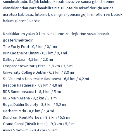
sunulmaktadır. Sağlık kulübü, kapalı havuz ve sauna gibi dinlenme
olanaklarından yararlanabilirsiniz. Bu otelde misafirler için ayrıca
ücretsiz kablosuz İnternet, danışma (concierge) hizmetleri ve bebek
bakımı (ücretli) vardır.
Uzaklıklar en yakın 0.1 mil ve kilometre değerine yuvarlanarak
gösterilmektedir.
The Forty Foot - 0,2 km / 0,1 mi
Dun Laoghaire Limanı - 0,5 km / 0,3 mi
Dalkey Adası - 4,5 km / 2,8 mi
Leopardstown Yarış Pisti - 5,8 km / 3,6 mi
University College Dublin - 6,3 km / 3,9 mi
St. Vincent s Üniversite Hastanesi - 6,8 km / 4,2 mi
Beacon Hastanesi - 7,8 km / 4,8 mi
RDS Simmonscourt - 8,1 km / 5 mi
RDS Main Arena - 8,2 km / 5,1 mi
Royal Dublin Society - 8,3 km / 5,2 mi
Herbert Parkı - 8,6 km / 5,4 mi
Dundrum Kent Merkezi - 8,8 km / 5,5 mi
Grand Canal (Büyük Kanal) - 9,3 km / 5,8 mi
Aviva Stadyumu - 9,4 km / 5,9 mi