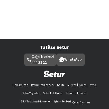
Tatilse Setur
Çağrı Merkezi
WhatsApp
444 28 22
Hakkımızda
Resmi Tatiller 2026
Kalite
Müşteri İlişkileri
KVKK
Setur Yayınları
Setur Etik İlkeler
Yatırımcı İlişkileri
Bilgi Toplumu Hizmetleri
İşlem Rehberi
Çerez Ayarları