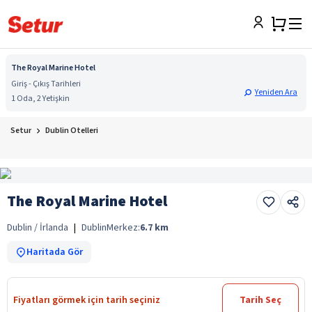
The Royal Marine Hotel
Giriş - Çıkış Tarihleri
Yeniden Ara
1 Oda, 2 Yetişkin
Setur
Dublin Otelleri
The Royal Marine Hotel
Dublin / İrlanda
|
Dublin
Merkez:
6.7
km
Haritada Gör
Fiyatları görmek için tarih seçiniz
Tarih Seç