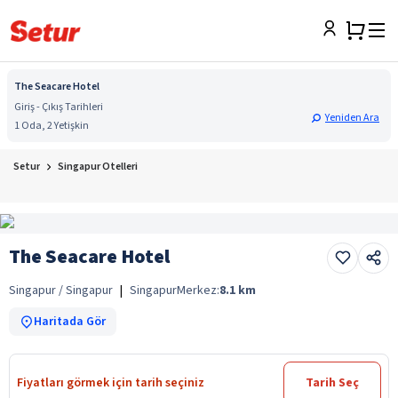
The Seacare Hotel
Giriş - Çıkış Tarihleri
Yeniden Ara
1 Oda, 2 Yetişkin
Setur
Singapur Otelleri
The Seacare Hotel
Singapur / Singapur
|
Singapur
Merkez:
8.1
km
Haritada Gör
Fiyatları görmek için tarih seçiniz
Tarih Seç