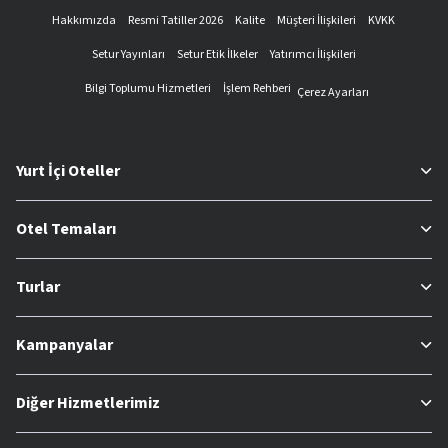
Hakkımızda
Resmi Tatiller 2026
Kalite
Müşteri İlişkileri
KVKK
Setur Yayınları
Setur Etik İlkeler
Yatırımcı İlişkileri
Bilgi Toplumu Hizmetleri
İşlem Rehberi
Çerez Ayarları
Yurt İçi Oteller
Otel Temaları
Turlar
Kampanyalar
Diğer Hizmetlerimiz