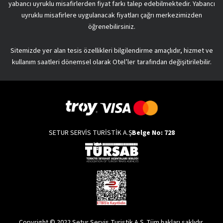
yabancı uyruklu misafirlerden fiyat farkı talep edebilmektedir. Yabancı
uyruklu misafirlere uygulanacak fiyatları çağrı merkezimizden
öğrenebilirsiniz.
Sitemizde yer alan tesis özellikleri bilgilendirme amaçlıdır, hizmet ve
kullanım saatleri dönemsel olarak Otel’ler tarafından değişitirilebilir.
SETUR SERVİS TURİSTİK A.Ş
Belge No: 728
Copyright © 2022 Setur Servis Turistik A.Ş. Tüm hakları saklıdır.