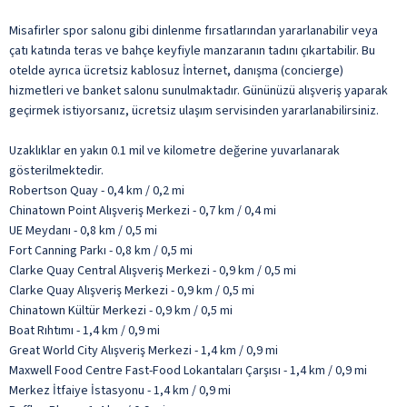
Misafirler spor salonu gibi dinlenme fırsatlarından yararlanabilir veya
çatı katında teras ve bahçe keyfiyle manzaranın tadını çıkartabilir. Bu
otelde ayrıca ücretsiz kablosuz İnternet, danışma (concierge)
hizmetleri ve banket salonu sunulmaktadır. Gününüzü alışveriş yaparak
geçirmek istiyorsanız, ücretsiz ulaşım servisinden yararlanabilirsiniz.
Uzaklıklar en yakın 0.1 mil ve kilometre değerine yuvarlanarak
gösterilmektedir.
Robertson Quay - 0,4 km / 0,2 mi
Chinatown Point Alışveriş Merkezi - 0,7 km / 0,4 mi
UE Meydanı - 0,8 km / 0,5 mi
Fort Canning Parkı - 0,8 km / 0,5 mi
Clarke Quay Central Alışveriş Merkezi - 0,9 km / 0,5 mi
Clarke Quay Alışveriş Merkezi - 0,9 km / 0,5 mi
Chinatown Kültür Merkezi - 0,9 km / 0,5 mi
Boat Rıhtımı - 1,4 km / 0,9 mi
Great World City Alışveriş Merkezi - 1,4 km / 0,9 mi
Maxwell Food Centre Fast-Food Lokantaları Çarşısı - 1,4 km / 0,9 mi
Merkez İtfaiye İstasyonu - 1,4 km / 0,9 mi