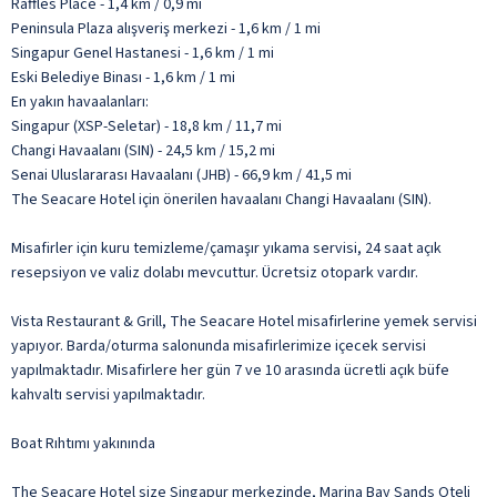
Raffles Place - 1,4 km / 0,9 mi
Peninsula Plaza alışveriş merkezi - 1,6 km / 1 mi
Singapur Genel Hastanesi - 1,6 km / 1 mi
Eski Belediye Binası - 1,6 km / 1 mi
En yakın havaalanları:
Singapur (XSP-Seletar) - 18,8 km / 11,7 mi
Changi Havaalanı (SIN) - 24,5 km / 15,2 mi
Senai Uluslararası Havaalanı (JHB) - 66,9 km / 41,5 mi
The Seacare Hotel için önerilen havaalanı Changi Havaalanı (SIN).
Misafirler için kuru temizleme/çamaşır yıkama servisi, 24 saat açık
resepsiyon ve valiz dolabı mevcuttur. Ücretsiz otopark vardır.
Vista Restaurant & Grill, The Seacare Hotel misafirlerine yemek servisi
yapıyor. Barda/oturma salonunda misafirlerimize içecek servisi
yapılmaktadır. Misafirlere her gün 7 ve 10 arasında ücretli açık büfe
kahvaltı servisi yapılmaktadır.
Boat Rıhtımı yakınında
The Seacare Hotel size Singapur merkezinde, Marina Bay Sands Oteli