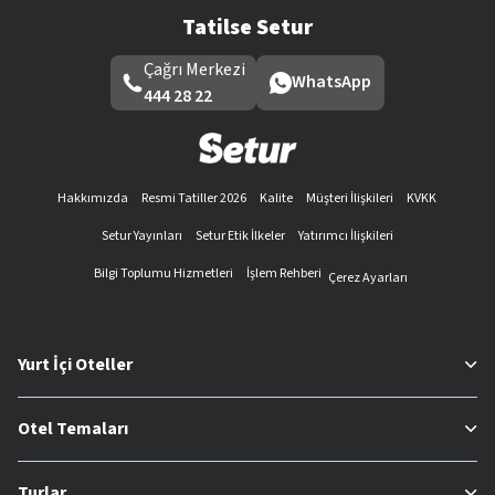
Tatilse Setur
Çağrı Merkezi
WhatsApp
444 28 22
Hakkımızda
Resmi Tatiller 2026
Kalite
Müşteri İlişkileri
KVKK
Setur Yayınları
Setur Etik İlkeler
Yatırımcı İlişkileri
Bilgi Toplumu Hizmetleri
İşlem Rehberi
Çerez Ayarları
Yurt İçi Oteller
Otel Temaları
Turlar