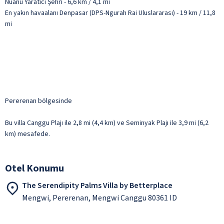
Nuanu Yaratıcı Şehri - 6,6 km / 4,1 mi
En yakın havaalanı Denpasar (DPS-Ngurah Rai Uluslararası) - 19 km / 11,8
mi
Pererenan bölgesinde
Bu villa Canggu Plajı ile 2,8 mi (4,4 km) ve Seminyak Plajı ile 3,9 mi (6,2
km) mesafede.
Otel Konumu
The Serendipity Palms Villa by Betterplace
Mengwi, Pererenan, Mengwi Canggu 80361 ID