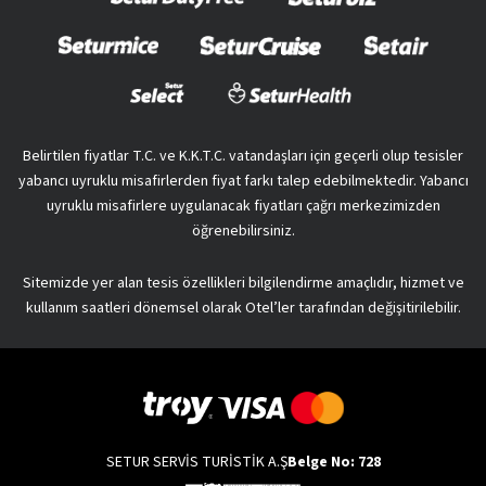
Belirtilen fiyatlar T.C. ve K.K.T.C. vatandaşları için geçerli olup tesisler
yabancı uyruklu misafirlerden fiyat farkı talep edebilmektedir. Yabancı
uyruklu misafirlere uygulanacak fiyatları çağrı merkezimizden
öğrenebilirsiniz.
Sitemizde yer alan tesis özellikleri bilgilendirme amaçlıdır, hizmet ve
kullanım saatleri dönemsel olarak Otel’ler tarafından değişitirilebilir.
SETUR SERVİS TURİSTİK A.Ş
Belge No: 728