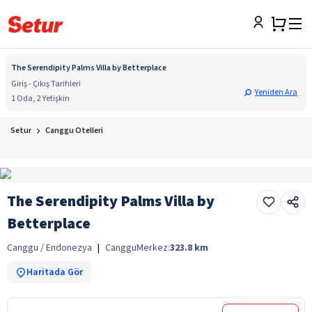
The Serendipity Palms Villa by Betterplace
Giriş - Çıkış Tarihleri
Yeniden Ara
1 Oda, 2 Yetişkin
Setur
Canggu Otelleri
The Serendipity Palms Villa by
Betterplace
Canggu / Endonezya
|
Canggu
Merkez:
323.8
km
Haritada Gör