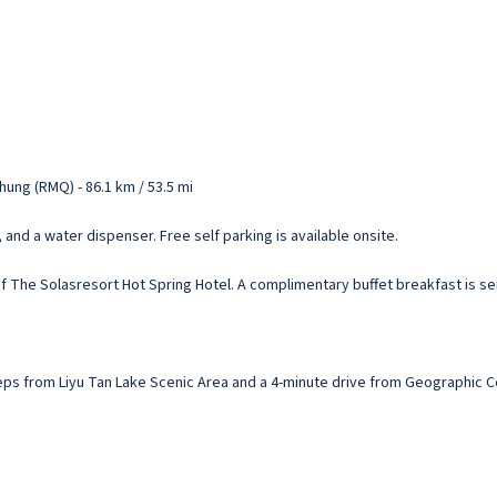
hung (RMQ) - 86.1 km / 53.5 mi
and a water dispenser. Free self parking is available onsite.
f The Solasresort Hot Spring Hotel. A complimentary buffet breakfast is se
 steps from Liyu Tan Lake Scenic Area and a 4-minute drive from Geographic C