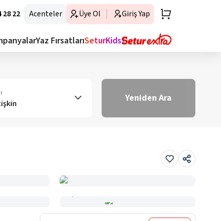
 28 22
Acenteler
Üye Ol
Giriş Yap
mpanyalar
Yaz Fırsatları
SeturKids
ı
Yeniden Ara
tişkin
Haritada Gör