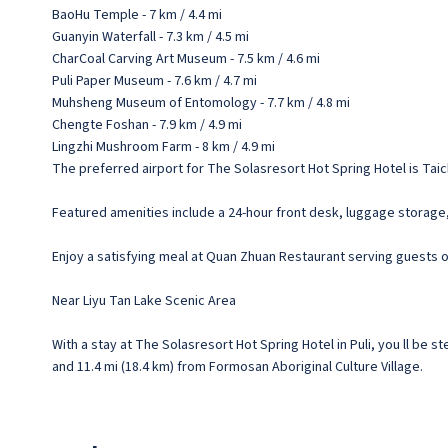
BaoHu Temple - 7 km / 4.4 mi
Guanyin Waterfall - 7.3 km / 4.5 mi
CharCoal Carving Art Museum - 7.5 km / 4.6 mi
Puli Paper Museum - 7.6 km / 4.7 mi
Muhsheng Museum of Entomology - 7.7 km / 4.8 mi
Chengte Foshan - 7.9 km / 4.9 mi
Lingzhi Mushroom Farm - 8 km / 4.9 mi
The preferred airport for The Solasresort Hot Spring Hotel is Taic
Featured amenities include a 24-hour front desk, luggage storage, 
Enjoy a satisfying meal at Quan Zhuan Restaurant serving guests o
Near Liyu Tan Lake Scenic Area
With a stay at The Solasresort Hot Spring Hotel in Puli, you ll be
and 11.4 mi (18.4 km) from Formosan Aboriginal Culture Village.