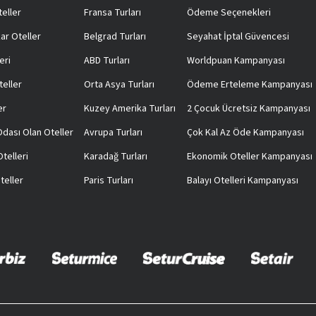
teller
Fransa Turları
Ödeme Seçenekleri
ar Oteller
Belgrad Turları
Seyahat İptal Güvencesi
eri
ABD Turları
Worldpuan Kampanyası
teller
Orta Asya Turları
Ödeme Erteleme Kampanyası
er
Kuzey Amerika Turları
2 Çocuk Ücretsiz Kampanyası
 Odası Olan Oteller
Avrupa Turları
Çok Kal Az Öde Kampanyası
telleri
Karadağ Turları
Ekonomik Oteller Kampanyası
teller
Paris Turları
Balayı Otelleri Kampanyası