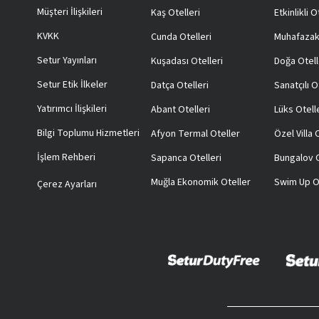
Müşteri İlişkileri
Kaş Otelleri
Etkinlikli O
KVKK
Cunda Otelleri
Muhafazak
Setur Yayınları
Kuşadası Otelleri
Doğa Otell
Setur Etik İlkeler
Datça Otelleri
Sanatçılı O
Yatırımcı İlişkileri
Abant Otelleri
Lüks Otell
Bilgi Toplumu Hizmetleri
Afyon Termal Oteller
Özel Villa
İşlem Rehberi
Sapanca Otelleri
Bungalov O
Muğla Ekonomik Oteller
Swim Up O
Çerez Ayarları