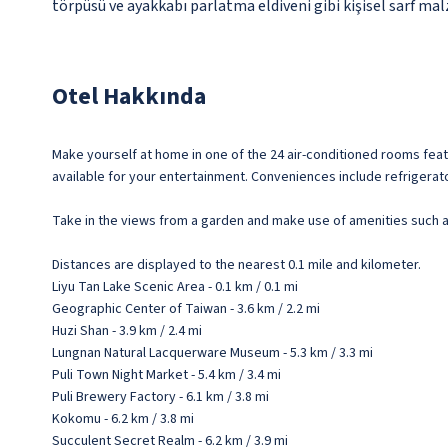
törpüsü ve ayakkabı parlatma eldiveni gibi kişisel sarf ma
Otel Hakkında
Make yourself at home in one of the 24 air-conditioned rooms fea
available for your entertainment. Conveniences include refrigera
Take in the views from a garden and make use of amenities such a
Distances are displayed to the nearest 0.1 mile and kilometer.
Liyu Tan Lake Scenic Area - 0.1 km / 0.1 mi
Geographic Center of Taiwan - 3.6 km / 2.2 mi
Huzi Shan - 3.9 km / 2.4 mi
Lungnan Natural Lacquerware Museum - 5.3 km / 3.3 mi
Puli Town Night Market - 5.4 km / 3.4 mi
Puli Brewery Factory - 6.1 km / 3.8 mi
Kokomu - 6.2 km / 3.8 mi
Succulent Secret Realm - 6.2 km / 3.9 mi