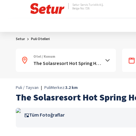
Setur Servis Turistik A.Ş.
Belge No: 728
Setur
Puli Otelleri
Otel / Konum
Puli / Tayvan
|
Puli
Merkez:
3.2
km
The Solasresort Hot Spring H
Tüm Fotoğraflar