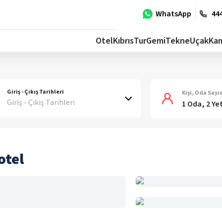
WhatsApp
444
Otel
Kıbrıs
Tur
Gemi
Tekne
Uçak
Ka
Giriş - Çıkış Tarihleri
Kişi, Oda Sayıs
Giriş - Çıkış Tarihleri
1 Oda, 2 Ye
otel