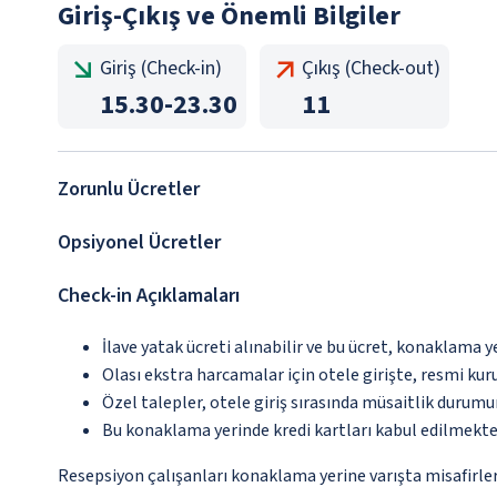
Giriş-Çıkış ve Önemli Bilgiler
Giriş (Check-in)
Çıkış (Check-out)
15.30
-
23.30
11
Zorunlu Ücretler
Opsiyonel Ücretler
Check-in Açıklamaları
İlave yatak ücreti alınabilir ve bu ücret, konaklama y
Olası ekstra harcamalar için otele girişte, resmi kur
Özel talepler, otele giriş sırasında müsaitlik durumu
Bu konaklama yerinde kredi kartları kabul edilmekte
Resepsiyon çalışanları konaklama yerine varışta misafirler