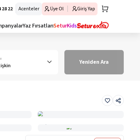
 28 22
Acenteler
Üye Ol
Giriş Yap
mpanyalar
Yaz Fırsatları
SeturKids
ı
Yeniden Ara
tişkin
Haritada Gör