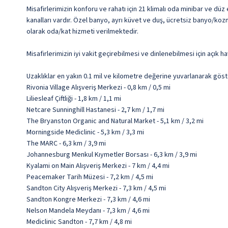
Misafirlerimizin konforu ve rahatı için 21 klimalı oda minibar ve düz
kanalları vardır. Özel banyo, ayrı küvet ve duş, ücretsiz banyo/koz
olarak oda/kat hizmeti verilmektedir.
Misafirlerimizin iyi vakit geçirebilmesi ve dinlenebilmesi için açı
Uzaklıklar en yakın 0.1 mil ve kilometre değerine yuvarlanarak göst
Rivonia Village Alışveriş Merkezi - 0,8 km / 0,5 mi
Liliesleaf Çiftliği - 1,8 km / 1,1 mi
Netcare Sunninghill Hastanesi - 2,7 km / 1,7 mi
The Bryanston Organic and Natural Market - 5,1 km / 3,2 mi
Morningside Mediclinic - 5,3 km / 3,3 mi
The MARC - 6,3 km / 3,9 mi
Johannesburg Menkul Kıymetler Borsası - 6,3 km / 3,9 mi
Kyalami on Main Alışveriş Merkezi - 7 km / 4,4 mi
Peacemaker Tarih Müzesi - 7,2 km / 4,5 mi
Sandton City Alışveriş Merkezi - 7,3 km / 4,5 mi
Sandton Kongre Merkezi - 7,3 km / 4,6 mi
Nelson Mandela Meydanı - 7,3 km / 4,6 mi
Mediclinic Sandton - 7,7 km / 4,8 mi