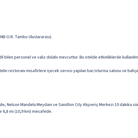
NB-O.R. Tambo Uluslararası).
il bilen personel ve valiz dolabı mevcuttur. Bu otelde etkinliklerde kullanılm
telin restoranı misafirlere içecek servisi yapılan bar/oturma salonu ve bahçe
e, Nelson Mandela Meydanı ve Sandton City Alışveriş Merkezi 10 dakika sü
le 6,8 mi (10,9 km) mesafede.