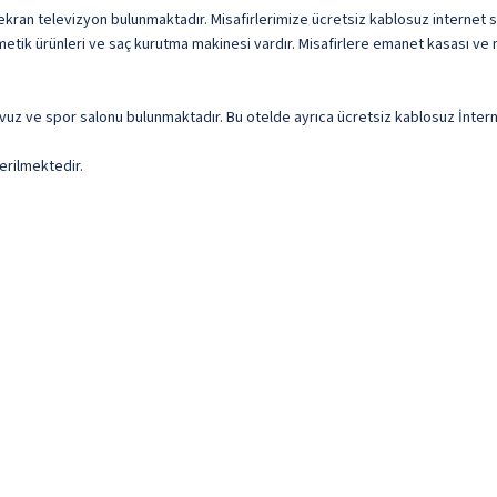
 ekran televizyon bulunmaktadır. Misafirlerimize ücretsiz kablosuz internet su
metik ürünleri ve saç kurutma makinesi vardır. Misafirlere emanet kasası ve 
k havuz ve spor salonu bulunmaktadır. Bu otelde ayrıca ücretsiz kablosuz İnt
erilmektedir.