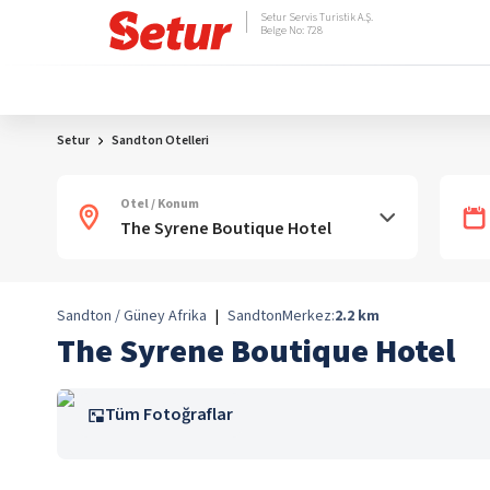
Setur Servis Turistik A.Ş.
Belge No: 728
Setur
Sandton Otelleri
Otel / Konum
Sandton / Güney Afrika
|
Sandton
Merkez:
2.2
km
The Syrene Boutique Hotel
Tüm Fotoğraflar