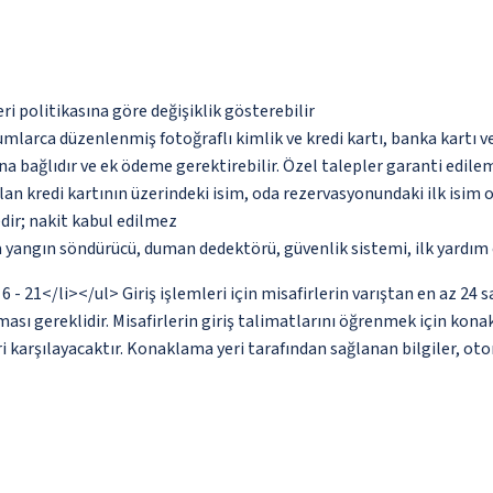
eri politikasına göre değişiklik gösterebilir
umlarca düzenlenmiş fotoğraflı kimlik ve kredi kartı, banka kartı v
na bağlıdır ve ek ödeme gerektirebilir. Özel talepler garanti edile
an kredi kartının üzerindeki isim, oda rezervasyonundaki ilk isim 
dir; nakit kabul edilmez
a yangın söndürücü, duman dedektörü, güvenlik sistemi, ilk yardım 
6 - 21</li></ul> Giriş işlemleri için misafirlerin varıştan en az 24
sı gereklidir. Misafirlerin giriş talimatlarını öğrenmek için konak
 karşılayacaktır. Konaklama yeri tarafından sağlanan bilgiler, otoma