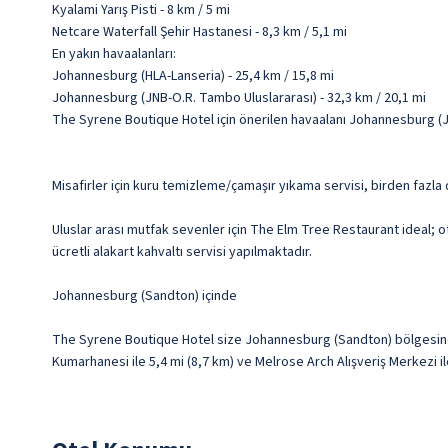
Kyalami Yarış Pisti - 8 km / 5 mi
Netcare Waterfall Şehir Hastanesi - 8,3 km / 5,1 mi
En yakın havaalanları:
Johannesburg (HLA-Lanseria) - 25,4 km / 15,8 mi
Johannesburg (JNB-O.R. Tambo Uluslararası) - 32,3 km / 20,1 mi
The Syrene Boutique Hotel için önerilen havaalanı Johannesburg (J
Misafirler için kuru temizleme/çamaşır yıkama servisi, birden fazla d
Uluslar arası mutfak sevenler için The Elm Tree Restaurant ideal; o
ücretli alakart kahvaltı servisi yapılmaktadır.
Johannesburg (Sandton) içinde
The Syrene Boutique Hotel size Johannesburg (Sandton) bölgesind
Kumarhanesi ile 5,4 mi (8,7 km) ve Melrose Arch Alışveriş Merkezi i