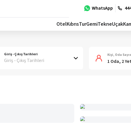
WhatsApp
444
Otel
Kıbrıs
Tur
Gemi
Tekne
Uçak
Ka
Giriş - Çıkış Tarihleri
Kişi, Oda Sayıs
Giriş - Çıkış Tarihleri
1 Oda, 2 Ye