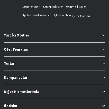
Setur Yayınları
Setur Etik İlkeler
Yatırımcı İlişkileri
Bilgi Toplumu Hizmetleri
İşlem Rehberi
Çerez Ayarları
Yurt İçi Oteller
Otel Temaları
Turlar
Kampanyalar
Diğer Hizmetlerimiz
İletişim