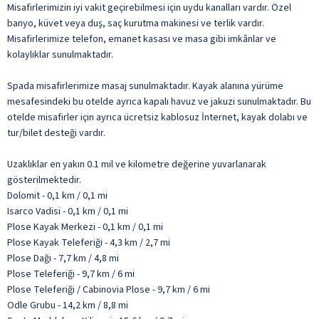
Misafirlerimizin iyi vakit geçirebilmesi için uydu kanalları vardır. Özel
banyo, küvet veya duş, saç kurutma makinesi ve terlik vardır.
Misafirlerimize telefon, emanet kasası ve masa gibi imkânlar ve
kolaylıklar sunulmaktadır.
Spada misafirlerimize masaj sunulmaktadır. Kayak alanına yürüme
mesafesindeki bu otelde ayrıca kapalı havuz ve jakuzi sunulmaktadır. Bu
otelde misafirler için ayrıca ücretsiz kablosuz İnternet, kayak dolabı ve
tur/bilet desteği vardır.
Uzaklıklar en yakın 0.1 mil ve kilometre değerine yuvarlanarak
gösterilmektedir.
Dolomit - 0,1 km / 0,1 mi
Isarco Vadisi - 0,1 km / 0,1 mi
Plose Kayak Merkezi - 0,1 km / 0,1 mi
Plose Kayak Teleferiği - 4,3 km / 2,7 mi
Plose Dağı - 7,7 km / 4,8 mi
Plose Teleferiği - 9,7 km / 6 mi
Plose Teleferiği / Cabinovia Plose - 9,7 km / 6 mi
Odle Grubu - 14,2 km / 8,8 mi