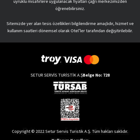
uyruklu misafirlere uygulanacak fiyatları çağrı merkezimizden
öğrenebilirsiniz.
Sitemizde yer alan tesis özellikleri bilgilendirme amaçlıdır, hizmet ve
kullanım saatleri dönemsel olarak Otel’ler tarafından değişitirilebilir.
SETUR SERVİS TURİSTİK A.Ş
Belge No: 728
Copyright © 2022 Setur Servis Turistik A.Ş. Tüm hakları saklıdır.