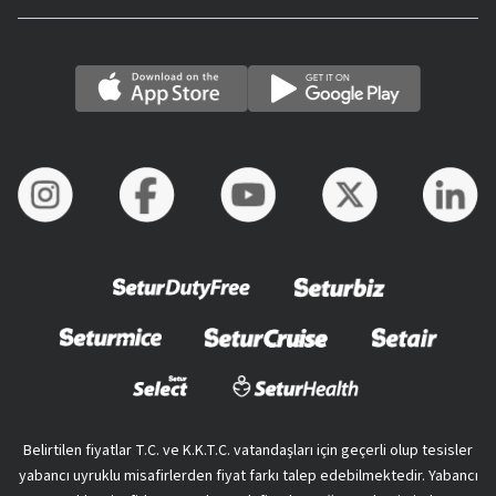
Belirtilen fiyatlar T.C. ve K.K.T.C. vatandaşları için geçerli olup tesisler
yabancı uyruklu misafirlerden fiyat farkı talep edebilmektedir. Yabancı