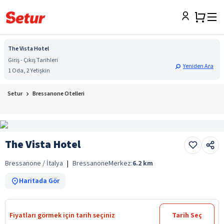
The Vista Hotel
Giriş - Çıkış Tarihleri
Yeniden Ara
1 Oda, 2 Yetişkin
Setur
Bressanone Otelleri
The Vista Hotel
Bressanone / İtalya
|
Bressanone
Merkez:
6.2
km
Haritada Gör
Fiyatları görmek için tarih seçiniz
Tarih Seç