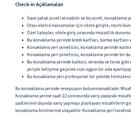
Check-in Açıklamaları
İlave yatak ücreti alınabilir ve bu ücret, konaklama y
Olası ekstra harcamalar için otele girişte, resmi kur
Özel talepler, otele giriş sırasında müsaitlik durumu
Bu konaklama yerinde kredi kartları, banka kartları 
Konaklama yeri yöneticisi, konaklama yerinde karbon
Konaklama yeri yöneticisi, konaklama yerinde bir d
Bu konaklama yerinde balkon, veranda ve teras gibi 
yeriyle iletişime geçerek size uygun bir oda ayarlayı
Bu konaklama yeri profesyonel bir şekilde temizleni
Bu konaklama yerinde resepsiyon bulunmamaktadır. Misafirl
Konaklama yerine saat 22 sonrasında varış yapacak misafir
saatlerinin dışında varış yapmayı planlayan misafirlerin gir
konaklama birimlerine ulaşabilir. Konaklama yeri tarafından