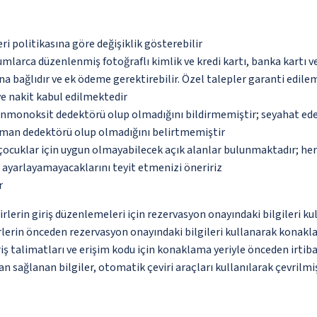
eri politikasına göre değişiklik gösterebilir
umlarca düzenlenmiş fotoğraflı kimlik ve kredi kartı, banka kartı v
na bağlıdır ve ek ödeme gerektirebilir. Özel talepler garanti edile
ve nakit kabul edilmektedir
monoksit dedektörü olup olmadığını bildirmemiştir; seyahat ederke
uman dedektörü olup olmadığını belirtmemiştir
çocuklar için uygun olmayabilecek açık alanlar bulunmaktadır; he
p ayarlayamayacaklarını teyit etmenizi öneririz
r
erin giriş düzenlemeleri için rezervasyon onayındaki bilgileri ku
lerin önceden rezervasyon onayındaki bilgileri kullanarak konaklam
iş talimatları ve erişim kodu için konaklama yeriyle önceden irtibat
 sağlanan bilgiler, otomatik çeviri araçları kullanılarak çevrilmiş 