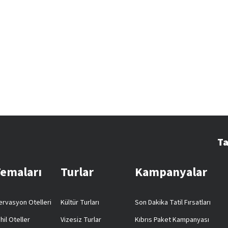
Ta
Temaları
Turlar
Kampanyalar
rvasyon Otelleri
Kültür Turları
Son Dakika Tatil Fırsatları
hil Oteller
Vizesiz Turlar
Kıbrıs Paket Kampanyası