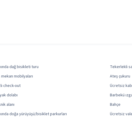
kında dağ bisikleti turu
Tekerlekli sa
ş mekan mobilyaları
Ateş çukuru
zlı check-out
Ücretsiz kab
yak dolabı
Barbekü ızga
knik alanı
Bahçe
kında doğa yürüyüşü/bisiklet parkurları
Ücretsiz val