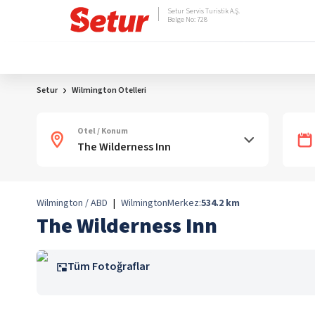
Setur Servis Turistik A.Ş.
Belge No: 728
Setur
Wilmington Otelleri
Otel / Konum
Wilmington / ABD
|
Wilmington
Merkez:
534.2
km
The Wilderness Inn
Tüm Fotoğraflar