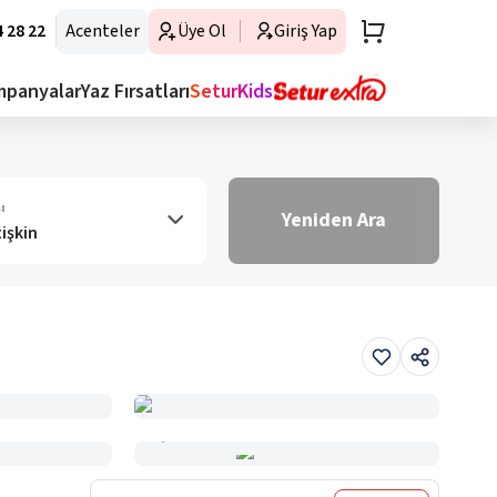
 28 22
Acenteler
Üye Ol
Giriş Yap
mpanyalar
Yaz Fırsatları
SeturKids
ı
Yeniden Ara
tişkin
Haritada Gör