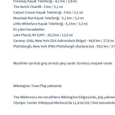
Freeway Kayak Teleferiği - 4,1 km / 2,6 mi
The Notch Chairlift - 5 km / 3,1 mi
Carpet Cruiser Kayak Teleferiği - 5 km / 3,1 mi
Mountain Run Kayak Teleferiği - 5,1 km / 3,2 mi
Little Whiteface Kayak Teleferiği - 5,3 km / 3,3 mi
En yakın havaalanları:
Lake Placid, NY (LKP) - 20,2 km / 12,5 mi
Saranac Gölü, New York (SLK-Adirondack Bölge) - 44,8 km / 27,8 mi
Plattsburgh, New York (PBG-Plattsburgh Uluslararası) - 59,5 km / 37
Misafirler için hızlı giriş ve hızlı çıkış vardır. Ücretsiz otopark vardır.
Wilmington Town Plajı yakınında
The Wilderness Inn misafirlere Wilmington bölgesinde, plaj yakınınd
Olympic Center (Olimpiyat Merkezi) ile 11,6 mi (18,7 km) mesafede