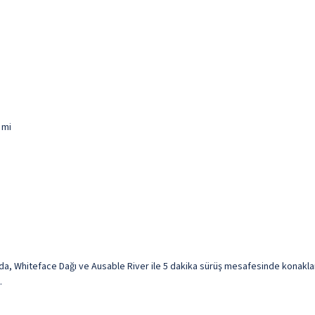
 mi
a, Whiteface Dağı ve Ausable River ile 5 dakika sürüş mesafesinde konaklama
.