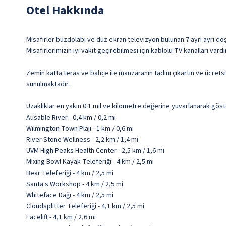
Otel Hakkında
Misafirler buzdolabı ve düz ekran televizyon bulunan 7 ayrı ayrı dö
Misafirlerimizin iyi vakit geçirebilmesi için kablolu TV kanalları va
Zemin katta teras ve bahçe ile manzaranın tadını çıkartın ve ücrets
sunulmaktadır.
Uzaklıklar en yakın 0.1 mil ve kilometre değerine yuvarlanarak göst
Ausable River - 0,4 km / 0,2 mi
Wilmington Town Plajı - 1 km / 0,6 mi
River Stone Wellness - 2,2 km / 1,4 mi
UVM High Peaks Health Center - 2,5 km / 1,6 mi
Mixing Bowl Kayak Teleferiği - 4 km / 2,5 mi
Bear Teleferiği - 4 km / 2,5 mi
Santa s Workshop - 4 km / 2,5 mi
Whiteface Dağı - 4 km / 2,5 mi
Cloudsplitter Teleferiği - 4,1 km / 2,5 mi
Facelift - 4,1 km / 2,6 mi