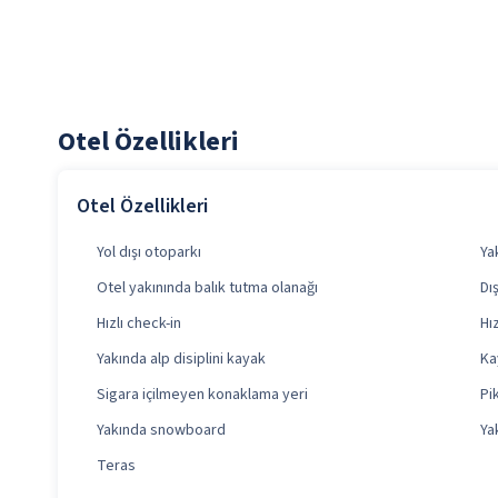
Otel Özellikleri
Otel Özellikleri
Yol dışı otoparkı
Ya
Otel yakınında balık tutma olanağı
Dı
Hızlı check-in
Hı
Yakında alp disiplini kayak
Ka
Sigara içilmeyen konaklama yeri
Pi
Yakında snowboard
Ya
Teras