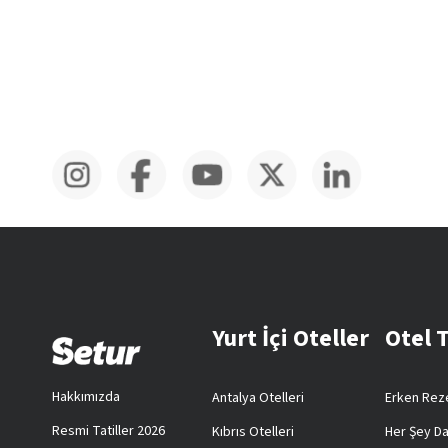
Yurt İçi Oteller
Otel 
Hakkımızda
Antalya Otelleri
Erken Reze
Resmi Tatiller 2026
Kıbrıs Otelleri
Her Şey Da