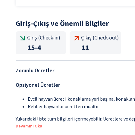
Giriş-Çıkış ve Önemli Bilgiler
Giriş (Check-in)
Çıkış (Check-out)
15
-
4
11
Zorunlu Ücretler
Opsiyonel Ücretler
Evcil hayvan ücreti: konaklama yeri başına, konakla
Rehber hayvanlar ücretten muaftır
Yukarıdaki liste tüm bilgileri içermeyebilir. Ücretlere ve d
Devamını Oku