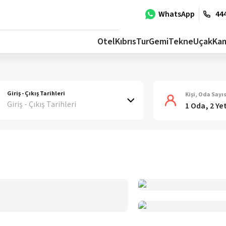
WhatsApp
444
Otel
Kıbrıs
Tur
Gemi
Tekne
Uçak
Ka
Giriş - Çıkış Tarihleri
Kişi, Oda Sayıs
Giriş - Çıkış Tarihleri
1 Oda, 2 Ye