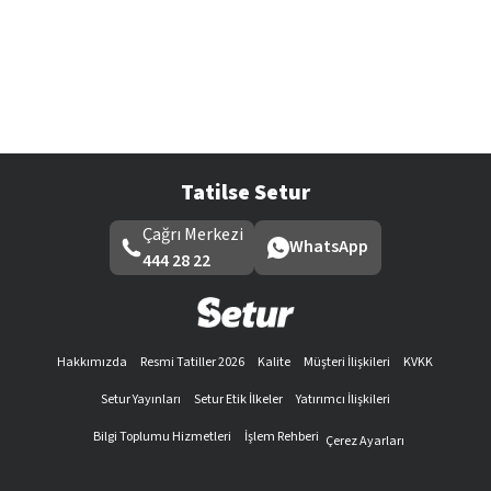
Tatilse Setur
Çağrı Merkezi
WhatsApp
444 28 22
Hakkımızda
Resmi Tatiller 2026
Kalite
Müşteri İlişkileri
KVKK
Setur Yayınları
Setur Etik İlkeler
Yatırımcı İlişkileri
Bilgi Toplumu Hizmetleri
İşlem Rehberi
Çerez Ayarları