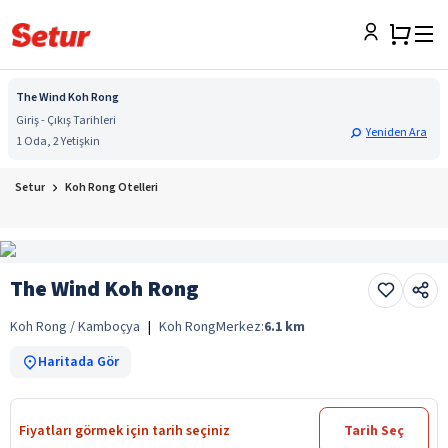
The Wind Koh Rong
Giriş - Çıkış Tarihleri
Yeniden Ara
1 Oda, 2 Yetişkin
Setur
Koh Rong Otelleri
The Wind Koh Rong
Koh Rong / Kamboçya
|
Koh Rong
Merkez:
6.1
km
Haritada Gör
Fiyatları görmek için tarih seçiniz
Tarih Seç