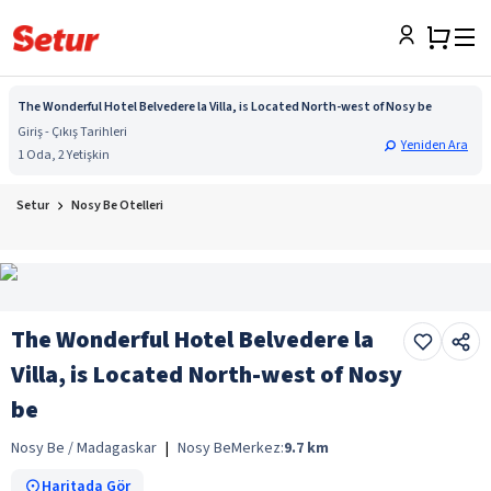
The Wonderful Hotel Belvedere la Villa, is Located North-west of Nosy be
Giriş - Çıkış Tarihleri
Yeniden Ara
1 Oda, 2 Yetişkin
Setur
Nosy Be Otelleri
The Wonderful Hotel Belvedere la
Villa, is Located North-west of Nosy
be
Nosy Be / Madagaskar
|
Nosy Be
Merkez:
9.7
km
Haritada Gör