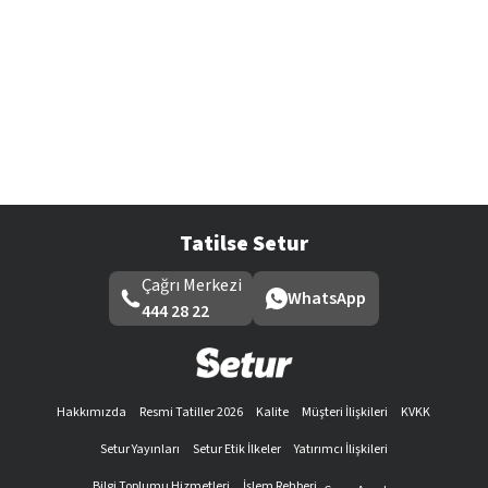
Tatilse Setur
Çağrı Merkezi
WhatsApp
444 28 22
Hakkımızda
Resmi Tatiller 2026
Kalite
Müşteri İlişkileri
KVKK
Setur Yayınları
Setur Etik İlkeler
Yatırımcı İlişkileri
Bilgi Toplumu Hizmetleri
İşlem Rehberi