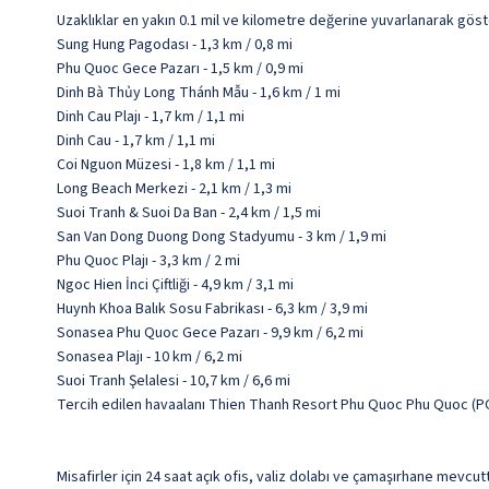
Uzaklıklar en yakın 0.1 mil ve kilometre değerine yuvarlanarak göst
Sung Hung Pagodası - 1,3 km / 0,8 mi
Phu Quoc Gece Pazarı - 1,5 km / 0,9 mi
Dinh Bà Thủy Long Thánh Mẫu - 1,6 km / 1 mi
Dinh Cau Plajı - 1,7 km / 1,1 mi
Dinh Cau - 1,7 km / 1,1 mi
Coi Nguon Müzesi - 1,8 km / 1,1 mi
Long Beach Merkezi - 2,1 km / 1,3 mi
Suoi Tranh & Suoi Da Ban - 2,4 km / 1,5 mi
San Van Dong Duong Dong Stadyumu - 3 km / 1,9 mi
Phu Quoc Plajı - 3,3 km / 2 mi
Ngoc Hien İnci Çiftliği - 4,9 km / 3,1 mi
Huynh Khoa Balık Sosu Fabrikası - 6,3 km / 3,9 mi
Sonasea Phu Quoc Gece Pazarı - 9,9 km / 6,2 mi
Sonasea Plajı - 10 km / 6,2 mi
Suoi Tranh Şelalesi - 10,7 km / 6,6 mi
Tercih edilen havaalanı Thien Thanh Resort Phu Quoc Phu Quoc (PQ
Misafirler için 24 saat açık ofis, valiz dolabı ve çamaşırhane mevcutt