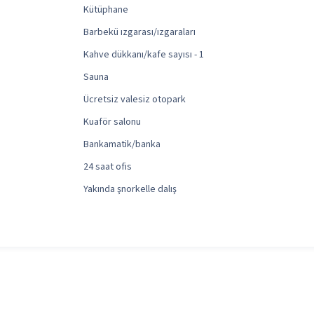
Kütüphane
Barbekü ızgarası/ızgaraları
Kahve dükkanı/kafe sayısı - 1
Sauna
Ücretsiz valesiz otopark
Kuaför salonu
Bankamatik/banka
24 saat ofis
Yakında şnorkelle dalış