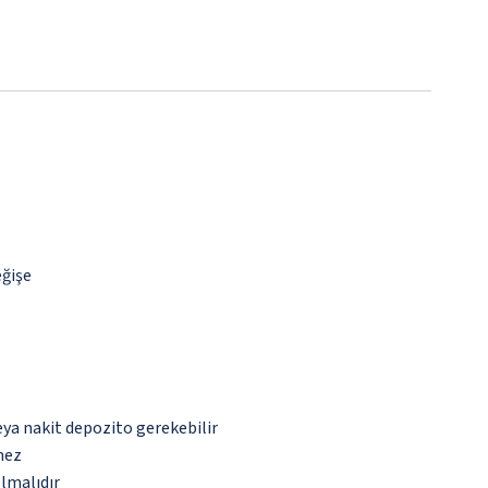
eğişe
eya nakit depozito gerekebilir
mez
olmalıdır