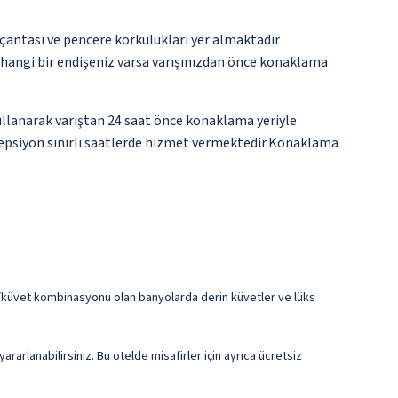
çantası ve pencere korkulukları yer almaktadır
rhangi bir endişeniz varsa varışınızdan önce konaklama
kullanarak varıştan 24 saat önce konaklama yeriyle
Resepsiyon sınırlı saatlerde hizmet vermektedir.Konaklama
Duş/küvet kombinasyonu olan banyolarda derin küvetler ve lüks
arlanabilirsiniz. Bu otelde misafirler için ayrıca ücretsiz