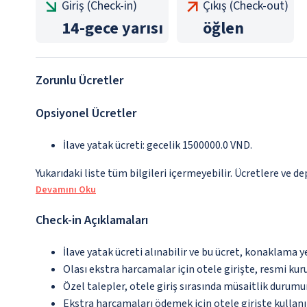
Giriş (Check-in)
Çıkış (Check-out)
14
-
gece yarısı
öğlen
Zorunlu Ücretler
Opsiyonel Ücretler
İlave yatak ücreti: gecelik 1500000.0 VND.
Yukarıdaki liste tüm bilgileri içermeyebilir. Ücretlere ve d
Devamını Oku
Check-in Açıklamaları
İlave yatak ücreti alınabilir ve bu ücret, konaklama y
Olası ekstra harcamalar için otele girişte, resmi kur
Özel talepler, otele giriş sırasında müsaitlik durumu
Ekstra harcamaları ödemek için otele girişte kullanıl