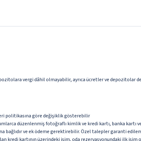
epozitolara vergi dâhil olmayabilir, ayrıca ücretler ve depozitolar d
eri politikasına göre değişiklik gösterebilir
umlarca düzenlenmiş fotoğraflı kimlik ve kredi kartı, banka kartı v
na bağlıdır ve ek ödeme gerektirebilir. Özel talepler garanti edile
an kredi kartının üzerindeki isim, oda rezervasyonundaki ilk isim 