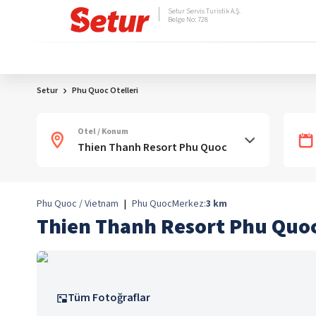
Setur Servis Turistik A.Ş.
Belge No: 728
Setur
Phu Quoc Otelleri
Otel / Konum
Phu Quoc / Vietnam
|
Phu Quoc
Merkez:
3
km
Thien Thanh Resort Phu Quo
Tüm Fotoğraflar