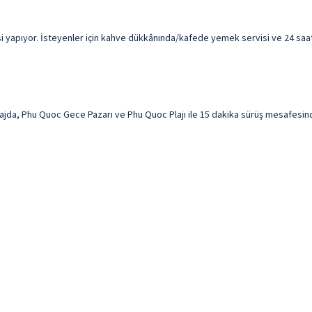
 yapıyor. İsteyenler için kahve dükkânında/kafede yemek servisi ve 24 saat
a, Phu Quoc Gece Pazarı ve Phu Quoc Plajı ile 15 dakika sürüş mesafesinde k