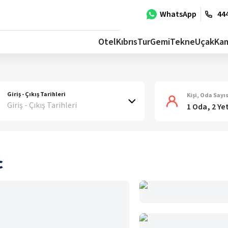
WhatsApp
444
Otel
Kıbrıs
Tur
Gemi
Tekne
Uçak
Ka
Giriş - Çıkış Tarihleri
Kişi, Oda Sayıs
Giriş - Çıkış Tarihleri
1 Oda, 2 Ye
c