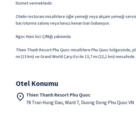
hizmet vermektedir.
Otelin restoranı misafirlere öğle yemeği veya akşam yemeği servisi
bar/oturma salonu veya havuz kenarı barı bulunuyor.
Ngoc Hien İnci Çiftliği yakınında
Thien Thanh Resort Phu Quoc misafirlere Phu Quoc bölgesinde, plajd
mi (13 km) ve Grand World Çarşı Evi ile 13,7 mi (22,1 km) mesafede.
Otel Konumu
Thien Thanh Resort Phu Quoc
78 Tran Hung Dao, Ward 7, Duong Dong Phu Quoc VN