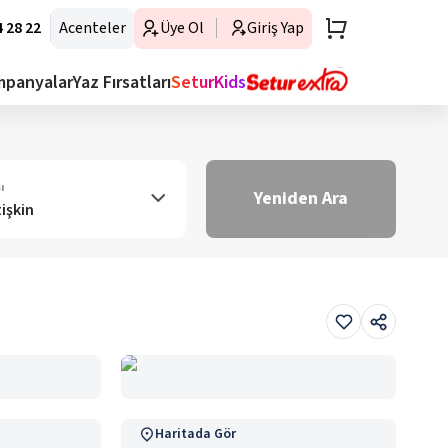
 28 22
Acenteler
Üye Ol
Giriş Yap
mpanyalar
Yaz Fırsatları
SeturKids
ı
Yeniden Ara
tişkin
Haritada Gör