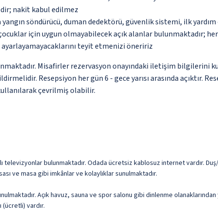
dir; nakit kabul edilmez
a yangın söndürücü, duman dedektörü, güvenlik sistemi, ilk yardım 
çocuklar için uygun olmayabilecek açık alanlar bulunmaktadır; he
p ayarlayamayacaklarını teyit etmenizi öneririz
unmaktadır. Misafirler rezervasyon onayındaki iletişim bilgilerini 
ildirmelidir. Resepsiyon her gün 6 - gece yarısı arasında açıktır. 
ullanılarak çevrilmiş olabilir.
Akıllı televizyonlar bulunmaktadır. Odada ücretsiz kablosuz internet vardır. 
ası ve masa gibi imkânlar ve kolaylıklar sunulmaktadır.
ulmaktadır. Açık havuz, sauna ve spor salonu gibi dinlenme olanaklarından yar
ücretli) vardır.