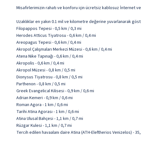
Misafirlerimizin rahatı ve konforu için ücretsiz kablosuz İnternet 
Uzaklıklar en yakın 0.1 mil ve kilometre değerine yuvarlanarak göst
Filopappos Tepesi - 0,5 km / 0,3 mi
Herodes Atticus Tiyatrosu - 0,6 km / 0,4 mi
Areopagus Tepesi - 0,6 km / 0,4 mi
Akropol Çalışmaları Merkezi Müzesi - 0,6 km / 0,4 mi
Atena Nike Tapınağı - 0,6 km / 0,4 mi
Akropolis - 0,6 km / 0,4 mi
Akropol Müzesi - 0,8 km / 0,5 mi
Dionysus Tiyatrosu - 0,8 km / 0,5 mi
Parthenon - 0,8 km / 0,5 mi
Greek Evangelical Kilisesi - 0,9 km / 0,6 mi
Adrian Kemeri - 0,9 km / 0,6 mi
Roman Agora - 1 km / 0,6 mi
Tarihi Atina Agorası - 1 km / 0,6 mi
Atina Ulusal Bahçesi - 1,1 km / 0,7 mi
Rüzgar Kulesi - 1,1 km / 0,7 mi
Tercih edilen havaalanı daire Atina (ATH-Eleftherios Venizelos) - 3