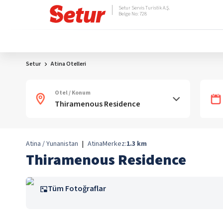
Setur Servis Turistik A.Ş.
Belge No: 728
Setur
Atina Otelleri
Otel / Konum
Atina / Yunanistan
|
Atina
Merkez:
1.3
km
Thiramenous Residence
Tüm Fotoğraflar