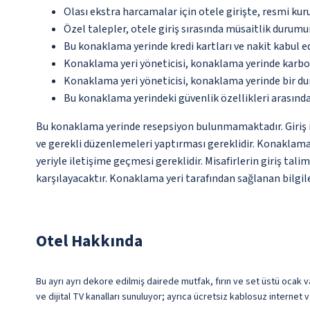
Olası ekstra harcamalar için otele girişte, resmi kur
Özel talepler, otele giriş sırasında müsaitlik durumu
Bu konaklama yerinde kredi kartları ve nakit kabul 
Konaklama yeri yöneticisi, konaklama yerinde karbon
Konaklama yeri yöneticisi, konaklama yerinde bir d
Bu konaklama yerindeki güvenlik özellikleri arasında
Bu konaklama yerinde resepsiyon bulunmamaktadır. Giriş iş
ve gerekli düzenlemeleri yaptırması gereklidir. Konaklama
yeriyle iletişime geçmesi gereklidir. Misafirlerin giriş ta
karşılayacaktır. Konaklama yeri tarafından sağlanan bilgiler
Otel Hakkında
Bu ayrı ayrı dekore edilmiş dairede mutfak, fırın ve set üstü ocak va
ve dijital TV kanalları sunuluyor; ayrıca ücretsiz kablosuz internet