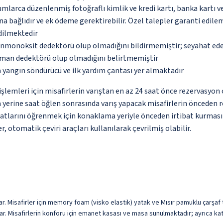
umlarca düzenlenmiş fotoğraflı kimlik ve kredi kartı, banka kartı v
na bağlıdır ve ek ödeme gerektirebilir. Özel talepler garanti edile
edilmektedir
monoksit dedektörü olup olmadığını bildirmemiştir; seyahat ederke
uman dedektörü olup olmadığını belirtmemiştir
 yangın söndürücü ve ilk yardım çantası yer almaktadır
lemleri için misafirlerin varıştan en az 24 saat önce rezervasyon 
 yerine saat öğlen sonrasında varış yapacak misafirlerin önceden 
limatlarını öğrenmek için konaklama yeriyle önceden irtibat kurması 
, otomatik çeviri araçları kullanılarak çevrilmiş olabilir.
r. Misafirler için memory foam (visko elastik) yatak ve Mısır pamuklu çarşaf ta
 var. Misafirlerin konforu için emanet kasası ve masa sunulmaktadır; ayrıca ka