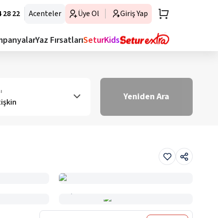
 28 22
Acenteler
Üye Ol
Giriş Yap
mpanyalar
Yaz Fırsatları
SeturKids
ı
Yeniden Ara
tişkin
Haritada Gör