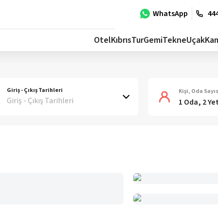
WhatsApp
444
Otel
Kıbrıs
Tur
Gemi
Tekne
Uçak
Ka
Giriş - Çıkış Tarihleri
Kişi, Oda Sayıs
Giriş - Çıkış Tarihleri
1 Oda, 2 Ye