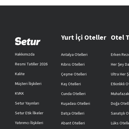
Yurt İçi Oteller
Otel 
Hakkımızda
Antalya Otelleri
Erken Reze
Resmi Tatiller 2026
Kıbrıs Otelleri
Her Şey Da
Kalite
Çeşme Otelleri
Ultra Her Ş
Müşteri İlişkileri
Kaş Otelleri
Etkinlikli O
KVKK
Cunda Otelleri
Muhafazak
Setur Yayınları
Kuşadası Otelleri
Doğa Otell
Setur Etik İlkeler
Datça Otelleri
Sanatçılı O
Yatırımcı İlişkileri
Abant Otelleri
Lüks Otell