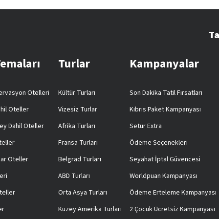
Ta
Temaları
Turlar
Kampanyalar
rvasyon Otelleri
Kültür Turları
Son Dakika Tatil Fırsatları
hil Oteller
Vizesiz Turlar
Kıbrıs Paket Kampanyası
ey Dahil Oteller
Afrika Turları
Setur Extra
teller
Fransa Turları
Ödeme Seçenekleri
ar Oteller
Belgrad Turları
Seyahat İptal Güvencesi
eri
ABD Turları
Worldpuan Kampanyası
teller
Orta Asya Turları
Ödeme Erteleme Kampanyası
er
Kuzey Amerika Turları
2 Çocuk Ücretsiz Kampanyası