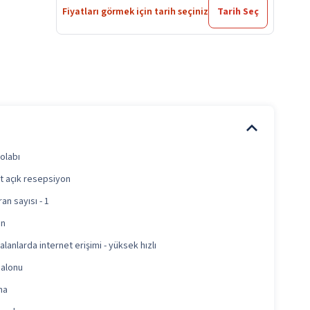
Fiyatları görmek için tarih seçiniz
Tarih Seç
dolabı
t açık resepsiyon
an sayısı - 1
ün
alanlarda internet erişimi - yüksek hızlı
salonu
ma