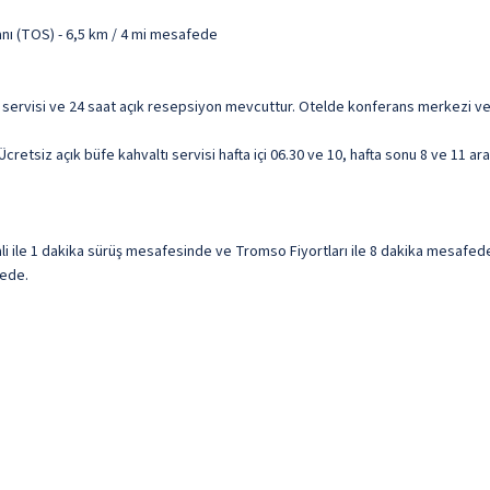
nı (TOS) - 6,5 km / 4 mi mesafede
 servisi ve 24 saat açık resepsiyon mevcuttur. Otelde konferans merkezi ve t
retsiz açık büfe kahvaltı servisi hafta içi 06.30 ve 10, hafta sonu 8 ve 11 ar
ile 1 dakika sürüş mesafesinde ve Tromso Fiyortları ile 8 dakika mesafede 
fede.