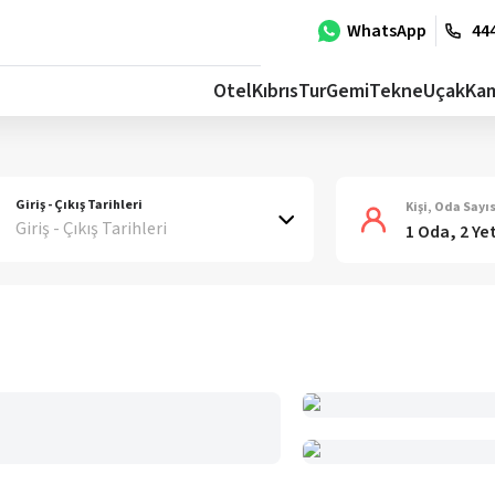
WhatsApp
444
Otel
Kıbrıs
Tur
Gemi
Tekne
Uçak
Ka
Giriş - Çıkış Tarihleri
Kişi, Oda Sayıs
Giriş - Çıkış Tarihleri
1 Oda, 2 Ye