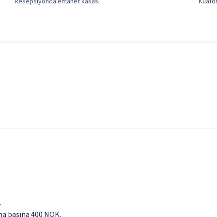
Resepsiyonda emanet kasası
Kuafö
.
ama başına 400 NOK.