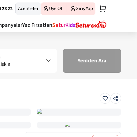
 28 22
Acenteler
Üye Ol
Giriş Yap
mpanyalar
Yaz Fırsatları
SeturKids
ı
Yeniden Ara
tişkin
Haritada Gör