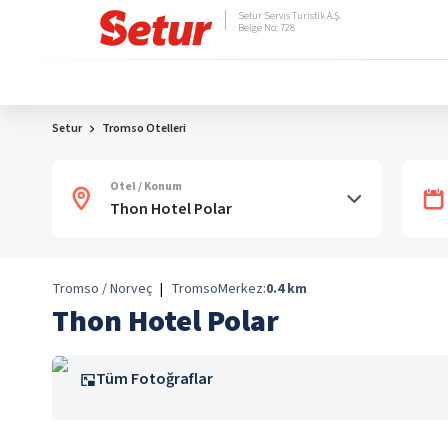
Setur Servis Turistik A.Ş.
Belge No: 728
Setur
Tromso Otelleri
Otel / Konum
Tromso / Norveç
|
Tromso
Merkez:
0.4
km
Thon Hotel Polar
Tüm Fotoğraflar