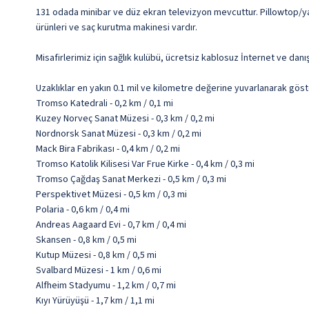
131 odada minibar ve düz ekran televizyon mevcuttur. Pillowtop/yas
ürünleri ve saç kurutma makinesi vardır.
Misafirlerimiz için sağlık kulübü, ücretsiz kablosuz İnternet ve dan
Uzaklıklar en yakın 0.1 mil ve kilometre değerine yuvarlanarak göst
Tromso Katedrali - 0,2 km / 0,1 mi
Kuzey Norveç Sanat Müzesi - 0,3 km / 0,2 mi
Nordnorsk Sanat Müzesi - 0,3 km / 0,2 mi
Mack Bira Fabrikası - 0,4 km / 0,2 mi
Tromso Katolik Kilisesi Var Frue Kirke - 0,4 km / 0,3 mi
Tromso Çağdaş Sanat Merkezi - 0,5 km / 0,3 mi
Perspektivet Müzesi - 0,5 km / 0,3 mi
Polaria - 0,6 km / 0,4 mi
Andreas Aagaard Evi - 0,7 km / 0,4 mi
Skansen - 0,8 km / 0,5 mi
Kutup Müzesi - 0,8 km / 0,5 mi
Svalbard Müzesi - 1 km / 0,6 mi
Alfheim Stadyumu - 1,2 km / 0,7 mi
Kıyı Yürüyüşü - 1,7 km / 1,1 mi