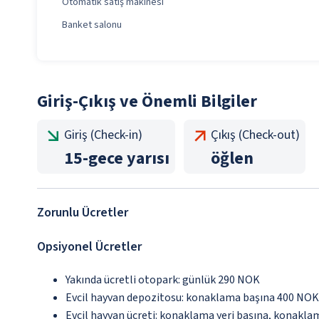
Otomatik satış makinesi
Banket salonu
Giriş-Çıkış ve Önemli Bilgiler
Giriş (Check-in)
Çıkış (Check-out)
15
-
gece yarısı
öğlen
Zorunlu Ücretler
Opsiyonel Ücretler
Yakında ücretli otopark: günlük 290 NOK
Evcil hayvan depozitosu: konaklama başına 400 NOK
Evcil hayvan ücreti: konaklama yeri başına, konakl