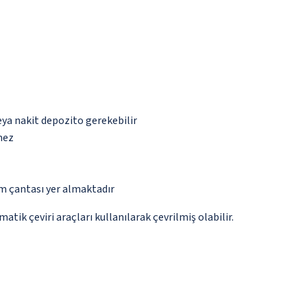
eya nakit depozito gerekebilir
mez
ım çantası yer almaktadır
tik çeviri araçları kullanılarak çevrilmiş olabilir.