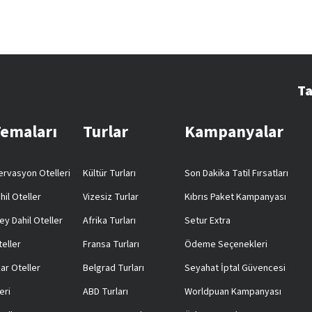
Ta
Temaları
Turlar
Kampanyalar
rvasyon Otelleri
Kültür Turları
Son Dakika Tatil Fırsatları
hil Oteller
Vizesiz Turlar
Kıbrıs Paket Kampanyası
ey Dahil Oteller
Afrika Turları
Setur Extra
teller
Fransa Turları
Ödeme Seçenekleri
ar Oteller
Belgrad Turları
Seyahat İptal Güvencesi
eri
ABD Turları
Worldpuan Kampanyası