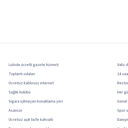
Lobide ücretli gazete hizmeti
Valiz 
Toplantı odaları
24 saa
Ücretsiz kablosuz internet
Restor
Sağlık kulübü
Her g
Sigara içilmeyen konaklama yeri
Genel 
Asansör
Spor 
Ücretsiz açık büfe kahvaltı
Danış