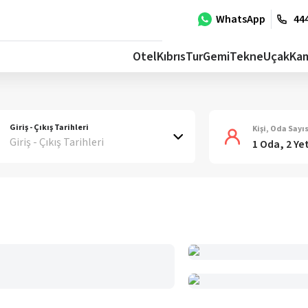
WhatsApp
444
Otel
Kıbrıs
Tur
Gemi
Tekne
Uçak
Ka
Giriş - Çıkış Tarihleri
Kişi, Oda Sayıs
Giriş - Çıkış Tarihleri
1 Oda, 2 Ye