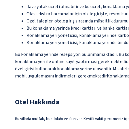
İlave yatak ücreti alınabilir ve bu ücret, konaklama y
Olası ekstra harcamalar için otele girişte, resmi kur
Özel talepler, otele giriş sırasında müsaitlik durumu
Bu konaklama yerinde kredi kartları ve banka kartlar
Konaklama yeri yöneticisi, konaklama yerinde karbon
Konaklama yeri yöneticisi, konaklama yerinde bir d
Bu konaklama yerinde resepsiyon bulunmamaktadır. Bu konak
konaklama yeri ile online kayıt yaptırması gerekmektedir. M
özel girişi kullanarak konaklama yerine ulaşabilir. Misafir
mobil uygulamasını indirmeleri gerekmektedirKonaklama yeri
Otel Hakkında
Bu villada mutfak, buzdolabı ve fırın var. Keyifli vakit geçirmeniz i