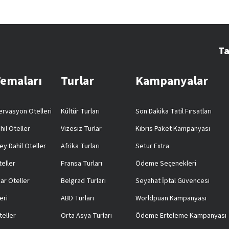
Ta
Temaları
Turlar
Kampanyalar
rvasyon Otelleri
Kültür Turları
Son Dakika Tatil Fırsatları
hil Oteller
Vizesiz Turlar
Kıbrıs Paket Kampanyası
ey Dahil Oteller
Afrika Turları
Setur Extra
teller
Fransa Turları
Ödeme Seçenekleri
ar Oteller
Belgrad Turları
Seyahat İptal Güvencesi
eri
ABD Turları
Worldpuan Kampanyası
teller
Orta Asya Turları
Ödeme Erteleme Kampanyası