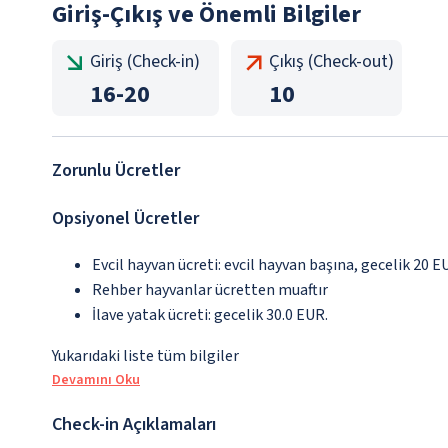
Giriş-Çıkış ve Önemli Bilgiler
Giriş (Check-in)
Çıkış (Check-out)
16
-
20
10
Zorunlu Ücretler
Opsiyonel Ücretler
Evcil hayvan ücreti: evcil hayvan başına, gecelik 20 E
Rehber hayvanlar ücretten muaftır
İlave yatak ücreti: gecelik 30.0 EUR.
Yukarıdaki liste tüm bilgiler
Devamını Oku
Check-in Açıklamaları