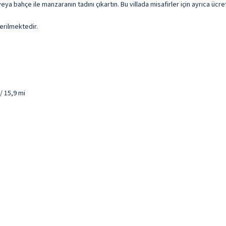
ya bahçe ile manzaranın tadını çıkartın. Bu villada misafirler için ayrıca ücr
erilmektedir.
/ 15,9 mi