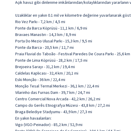
Açık havuz gibi dinlenme imkânlarından/kolaylıklarından yararlanın ve
Uzaklıklar en yakın 0.1 mil ve kilometre değerine yuvarlanarak göst
Rio Vez Parkı - 7,2 km / 4,5 mi
Ponte da Barca Köprüsü - 11,1 km / 6,9 mi
Bravaes Manastırı - 14,3 km / 8,9 mi
Porta Do Mezio Ulusal Parkı - 15,3 km / 9,5 mi
Ponte da Barca - 20,5 km / 12,7 mi
Praia Fluvial do Taboão - Festival Paredes De Coura Parkı - 25,6 km 
Ponte de Lima Köprüsü - 28,2 km / 17,5 mi
Brejoeira Sarayı - 31,2 km / 19,4 mi
Caldelas Kaplıcası - 32,4 km / 20,1 mi
Eski Monção - 36 km / 22,4 mi
Monção Tesal Termal Merkezi - 36,1 km / 22,4 mi
Vilarinho das Furnas Dam - 39,7 km / 24,7 mi
Centro Comercial Nova Arcada - 42,2 km / 26,2 mi
Campo do Gerês Etnografya Müzesi - 43,8 km / 27,2 mi
Braga Belediye Stadyumu - 43,9 km / 27,3 mi
En yakın havaalanları:
Vigo (VGO-Peinador) - 85,2 km / 52,9 mi