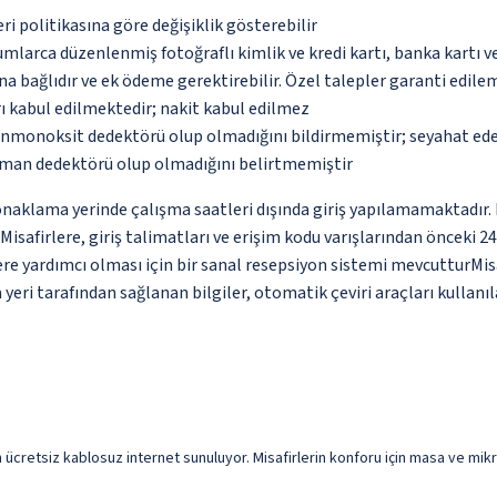
eri politikasına göre değişiklik gösterebilir
umlarca düzenlenmiş fotoğraflı kimlik ve kredi kartı, banka kartı v
na bağlıdır ve ek ödeme gerektirebilir. Özel talepler garanti edile
ı kabul edilmektedir; nakit kabul edilmez
monoksit dedektörü olup olmadığını bildirmemiştir; seyahat ederke
uman dedektörü olup olmadığını belirtmemiştir
lama yerinde çalışma saatleri dışında giriş yapılamamaktadır. Mi
isafirlere, giriş talimatları ve erişim kodu varışlarından önceki 24
lere yardımcı olması için bir sanal resepsiyon sistemi mevcutturMis
 tarafından sağlanan bilgiler, otomatik çeviri araçları kullanılar
çin ücretsiz kablosuz internet sunuluyor. Misafirlerin konforu için masa ve mik