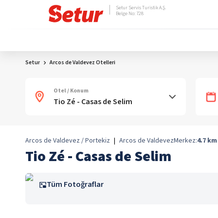
Setur Servis Turistik A.Ş.
Belge No: 728
Setur
Arcos de Valdevez Otelleri
Otel / Konum
Arcos de Valdevez / Portekiz
|
Arcos de Valdevez
Merkez:
4.7
km
Tio Zé - Casas de Selim
Tüm Fotoğraflar