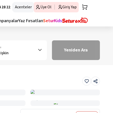
 28 22
Acenteler
Üye Ol
Giriş Yap
mpanyalar
Yaz Fırsatları
SeturKids
ı
Yeniden Ara
tişkin
Haritada Gör