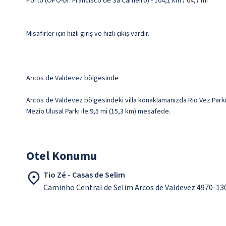
Porto (OPO-Dr. Francisco de Sa Carneiro) - 104,1 km / 64,7 mi
Misafirler için hızlı giriş ve hızlı çıkış vardır.
Arcos de Valdevez bölgesinde
Arcos de Valdevez bölgesindeki villa konaklamanızda Rio Vez Parkı 
Mezio Ulusal Parkı ile 9,5 mi (15,3 km) mesafede.
Otel Konumu
Tio Zé - Casas de Selim
Caminho Central de Selim Arcos de Valdevez 4970-13