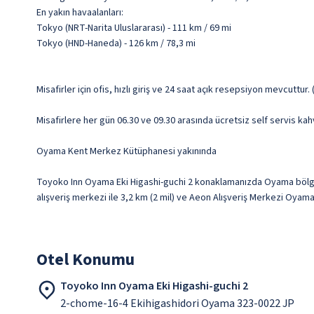
En yakın havaalanları:
Tokyo (NRT-Narita Uluslararası) - 111 km / 69 mi
Tokyo (HND-Haneda) - 126 km / 78,3 mi
Misafirler için ofis, hızlı giriş ve 24 saat açık resepsiyon mevcuttur. 
Misafirlere her gün 06.30 ve 09.30 arasında ücretsiz self servis kahv
Oyama Kent Merkez Kütüphanesi yakınında
Toyoko Inn Oyama Eki Higashi-guchi 2 konaklamanızda Oyama bölg
alışveriş merkezi ile 3,2 km (2 mil) ve Aeon Alışveriş Merkezi Oyama
Otel Konumu
Toyoko Inn Oyama Eki Higashi-guchi 2
2-chome-16-4 Ekihigashidori Oyama 323-0022 JP