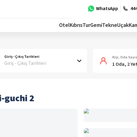
WhatsApp
444
Otel
Kıbrıs
Tur
Gemi
Tekne
Uçak
Ka
Giriş - Çıkış Tarihleri
Kişi, Oda Sayıs
Giriş - Çıkış Tarihleri
1 Oda, 2 Ye
-guchi 2