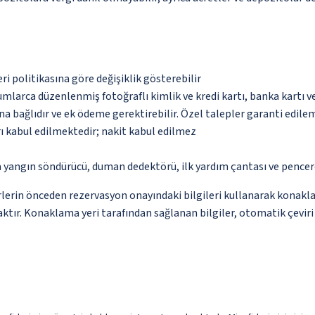
eri politikasına göre değişiklik gösterebilir
umlarca düzenlenmiş fotoğraflı kimlik ve kredi kartı, banka kartı v
na bağlıdır ve ek ödeme gerektirebilir. Özel talepler garanti edile
ı kabul edilmektedir; nakit kabul edilmez
a yangın söndürücü, duman dedektörü, ilk yardım çantası ve pencer
lerin önceden rezervasyon onayındaki bilgileri kullanarak konakla
ktır. Konaklama yeri tarafından sağlanan bilgiler, otomatik çeviri a