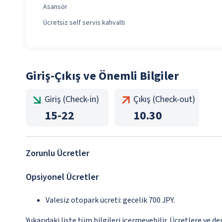
Asansör
Ücretsiz self servis kahvaltı
Giriş-Çıkış ve Önemli Bilgiler
Giriş (Check-in)
Çıkış (Check-out)
15
-
22
10.30
Zorunlu Ücretler
Opsiyonel Ücretler
Valesiz otopark ücreti: gecelik 700 JPY.
Yukarıdaki liste tüm bilgileri içermeyebilir. Ücretlere ve d