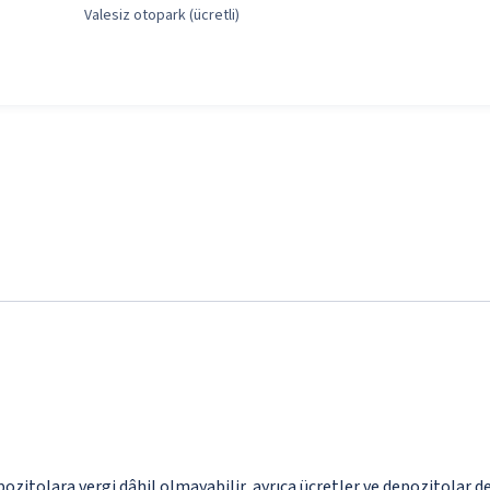
Valesiz otopark (ücretli)
epozitolara vergi dâhil olmayabilir, ayrıca ücretler ve depozitolar d