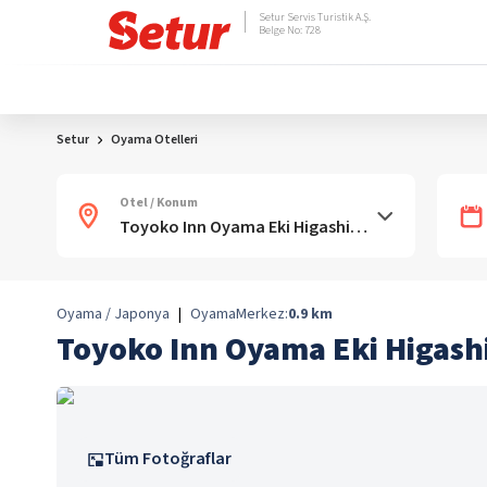
Setur Servis Turistik A.Ş.
Belge No: 728
Setur
Oyama Otelleri
Otel / Konum
Oyama / Japonya
|
Oyama
Merkez:
0.9
km
Toyoko Inn Oyama Eki Higashi
Tüm Fotoğraflar