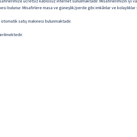
afirlerimize ücretsiz kablosuz internet sunulmaktadır. Misafirlerimizin iyi va
si bulunur. Misafirlere masa ve güneşlik/perde gibi imkânlar ve kolaylıklar 
ve otomatik satış makinesi bulunmaktadır.
erilmektedir.