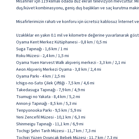
Misafirler için 119 klimalı odada düz ekran televizyon mevcuttur. Mis
duş/küvet kombinasyonu, geniş duş başlıkları ve saç kurutma makine
Misafirlerimizin rahatı ve konforu için ücretsiz kablosuz İnternet 
Uzaklıklar en yakın 0.1 mil ve kilometre değerine yuvarlanarak göst
Oyama Kent Merkez Kütüphanesi - 0,8 km / 0,5 mi
Suga Tapınağı - 1,6 km / 1 mi
Roku Müzesi - 2,4 km / 1,5 mi
Oyama Yuen Harvest Walk alışveriş merkezi - 3,3 km / 2,1 mi
Aeon Alışveriş Merkezi Oyama - 3,8 km / 2,4 mi
Oyama Parkı - 4 km / 2,5 mi
Ichigo-no-Sato Çilek Çiftliği - 7,5 km / 4,6 mi
Takedasuga Tapınağı - 7,9 km / 4,9 mi
Tsumugi no Yakata - 8,4 km / 5,2 mi
Annon-ji Tapınağı - 8,5 km / 5,3 mi
Tenpyonooka Parkı - 9,5 km / 5,9 mi
Yeni Zencefil Müzesi - 10,1 km / 6,3 mi
Shinmeigu Tapınağı - 11,1 km / 6,9 mi
Tochigi Şehri Tarih Müzesi - 11,7 km / 7,3 mi
Tochigi Yüzen Oyuncak Bebek Müzesi - 11,7 km / 7,3 mi