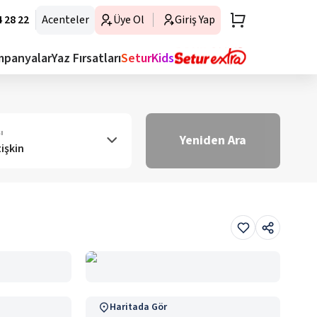
 28 22
Acenteler
Üye Ol
Giriş Yap
mpanyalar
Yaz Fırsatları
SeturKids
ı
Yeniden Ara
tişkin
Haritada Gör