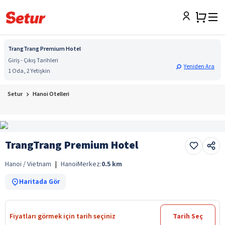
TrangTrang Premium Hotel
Giriş - Çıkış Tarihleri
Yeniden Ara
1 Oda, 2 Yetişkin
Setur
Hanoi Otelleri
TrangTrang Premium Hotel
Hanoi / Vietnam
|
Hanoi
Merkez:
0.5
km
Haritada Gör
Fiyatları görmek için tarih seçiniz
Tarih Seç