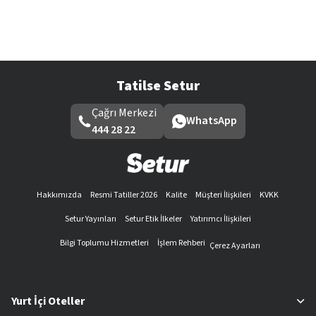
Tatilse Setur
Çağrı Merkezi
WhatsApp
444 28 22
Hakkımızda
Resmi Tatiller 2026
Kalite
Müşteri İlişkileri
KVKK
Setur Yayınları
Setur Etik İlkeler
Yatırımcı İlişkileri
Bilgi Toplumu Hizmetleri
İşlem Rehberi
Çerez Ayarları
Yurt İçi Oteller