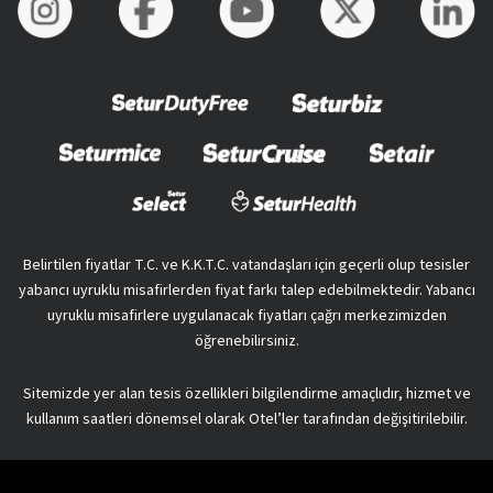
Belirtilen fiyatlar T.C. ve K.K.T.C. vatandaşları için geçerli olup tesisler
yabancı uyruklu misafirlerden fiyat farkı talep edebilmektedir. Yabancı
uyruklu misafirlere uygulanacak fiyatları çağrı merkezimizden
öğrenebilirsiniz.
Sitemizde yer alan tesis özellikleri bilgilendirme amaçlıdır, hizmet ve
kullanım saatleri dönemsel olarak Otel’ler tarafından değişitirilebilir.