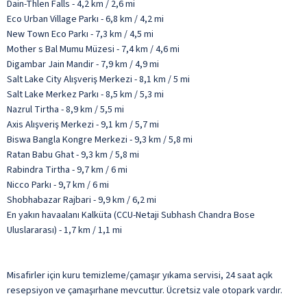
Dain-Thlen Falls - 4,2 km / 2,6 mi
Eco Urban Village Parkı - 6,8 km / 4,2 mi
New Town Eco Parkı - 7,3 km / 4,5 mi
Mother s Bal Mumu Müzesi - 7,4 km / 4,6 mi
Digambar Jain Mandir - 7,9 km / 4,9 mi
Salt Lake City Alışveriş Merkezi - 8,1 km / 5 mi
Salt Lake Merkez Parkı - 8,5 km / 5,3 mi
Nazrul Tirtha - 8,9 km / 5,5 mi
Axis Alışveriş Merkezi - 9,1 km / 5,7 mi
Biswa Bangla Kongre Merkezi - 9,3 km / 5,8 mi
Ratan Babu Ghat - 9,3 km / 5,8 mi
Rabindra Tirtha - 9,7 km / 6 mi
Nicco Parkı - 9,7 km / 6 mi
Shobhabazar Rajbari - 9,9 km / 6,2 mi
En yakın havaalanı Kalküta (CCU-Netaji Subhash Chandra Bose
Uluslararası) - 1,7 km / 1,1 mi
Misafirler için kuru temizleme/çamaşır yıkama servisi, 24 saat açık
resepsiyon ve çamaşırhane mevcuttur. Ücretsiz vale otopark vardır.