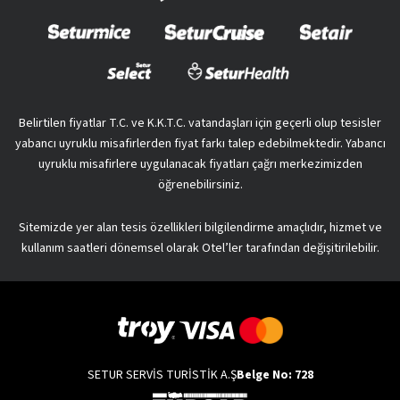
Belirtilen fiyatlar T.C. ve K.K.T.C. vatandaşları için geçerli olup tesisler
yabancı uyruklu misafirlerden fiyat farkı talep edebilmektedir. Yabancı
uyruklu misafirlere uygulanacak fiyatları çağrı merkezimizden
öğrenebilirsiniz.
Sitemizde yer alan tesis özellikleri bilgilendirme amaçlıdır, hizmet ve
kullanım saatleri dönemsel olarak Otel’ler tarafından değişitirilebilir.
SETUR SERVİS TURİSTİK A.Ş
Belge No: 728