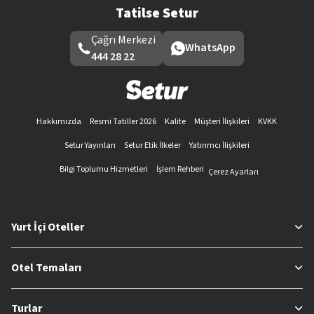
Tatilse Setur
Çağrı Merkezi
WhatsApp
444 28 22
Hakkımızda
Resmi Tatiller 2026
Kalite
Müşteri İlişkileri
KVKK
Setur Yayınları
Setur Etik İlkeler
Yatırımcı İlişkileri
Bilgi Toplumu Hizmetleri
İşlem Rehberi
Çerez Ayarları
Yurt İçi Oteller
Otel Temaları
Turlar