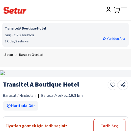
Transitel A Boutique Hotel
Giriş - Çıkış Tarihleri
Yeniden Ara
1 Oda, 2 Yetişkin
Setur
Barasat Otelleri
Transitel A Boutique Hotel
Barasat / Hindistan
|
Barasat
Merkez:
10.8
km
Haritada Gör
Fiyatları görmek için tarih seçiniz
Tarih Seç