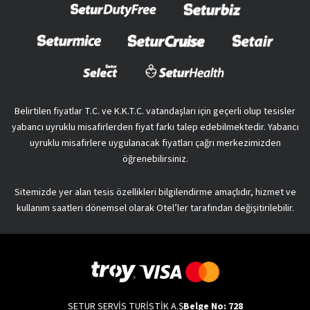
Belirtilen fiyatlar T.C. ve K.K.T.C. vatandaşları için geçerli olup tesisler
yabancı uyruklu misafirlerden fiyat farkı talep edebilmektedir. Yabancı
uyruklu misafirlere uygulanacak fiyatları çağrı merkezimizden
öğrenebilirsiniz.
Sitemizde yer alan tesis özellikleri bilgilendirme amaçlıdır, hizmet ve
kullanım saatleri dönemsel olarak Otel’ler tarafından değişitirilebilir.
SETUR SERVİS TURİSTİK A.Ş
Belge No: 728