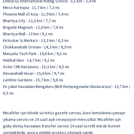
Embassy International Riding School - 5,5 km / 3,4 mi
Meco Kartopia - 11,7 km / 7,3 mi
Phoenix Mall of Asia - 11,9 km / 7,4 mi
Bhartiya City - 12,3 km / 7,7 mi
Brigade Magnum - 12,6 km / 7,8 mi
Bhartiya Mall - 13 km / 8,1 mi
Kirloskar İş Merkezi - 13,3 km / 8,3 mi
Chokkanahalli Ormanı - 14,3 km / 8,9 mi
Manyata Tech Park - 14,6 km / 9,1 mi
Hebbal lake - 14,7 km / 9,1 mi
Aster CMI Hastanesi - 15,3 km / 9,5 mi
Devanahalli Hisarı - 15,6 km / 9,7 mi
Lumbini Gardens - 15,7 km / 9,8 mi
En yakın havaalanı Bengaluru (BLR-Kempegowda Uluslararası) - 13,7 km /
8,5 mi
Misafirler için lobide ücretsiz gazete servisi, kuru temizleme/çamaşır
yıkama servisi ve 24 saat açık resepsiyon mevcuttur. Misafirler için
gidiş-dönüş havaalanı transfer servisi 24 saat ücretli olarak hizmet
vermektedir, ayrıca otelde ücretsiz otopark vardır.