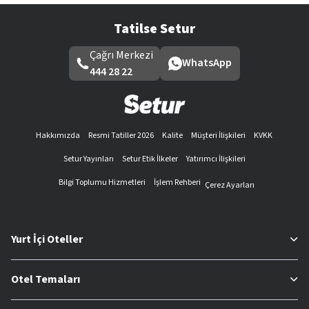
Tatilse Setur
Çağrı Merkezi
WhatsApp
444 28 22
Hakkımızda
Resmi Tatiller 2026
Kalite
Müşteri İlişkileri
KVKK
Setur Yayınları
Setur Etik İlkeler
Yatırımcı İlişkileri
Bilgi Toplumu Hizmetleri
İşlem Rehberi
Çerez Ayarları
Yurt İçi Oteller
Otel Temaları