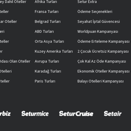
ey Dahil Oteller
Afrika Turları
Setur Extra
teller
Fransa Turları
Ödeme Seçenekleri
ar Oteller
Belgrad Turları
Seyahat İptal Güvencesi
eri
ABD Turları
Worldpuan Kampanyası
teller
Orta Asya Turları
Ödeme Erteleme Kampanyası
er
Kuzey Amerika Turları
2 Çocuk Ücretsiz Kampanyası
 Odası Olan Oteller
Avrupa Turları
Çok Kal Az Öde Kampanyası
telleri
Karadağ Turları
Ekonomik Oteller Kampanyası
teller
Paris Turları
Balayı Otelleri Kampanyası