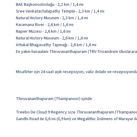
BAE Başkonsolosluğu - 2,2 km / 1,4 mi
Sree Venkatachalapathy Temple - 2,3 km / 1,4 mi
Natural History Museum - 2,3 km / 1,4 mi
Karamana River - 2,6 km / 1,6 mi
Napier Müzesi - 2,6 km / 1,6 mi
Natural History Museum - 2,6 km / 1,6 mi
Attukal Bhagavathy Tapınağı - 2,6 km / 1,6 mi
En yakın havaalanı Thiruvananthapuram (TRV-Trivandrum Uluslararası
Misafirler için 24 saat açık resepsiyon, valiz dolabı ve resepsiyon
Thiruvananthapuram (Thampanoor) içinde
Treebo De Cloud 9 Regency size Thiruvananthapuram (Thampanoor)
Gandhi Road ile 0,6 mi (0,9 km) ve Megalithic Dolmens of Marayur i