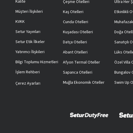
Kalite
Çeşme Otelleri
Ultra Her Ş
Müşteri İlişkileri
Kaş Otelleri
Etkinlikli O
KVKK
Cunda Otelleri
Muhafazak
Setur Yayınları
Kuşadası Otelleri
Doğa Otell
Setur Etik İlkeler
Datça Otelleri
Sanatçılı O
Yatırımcı İlişkileri
Abant Otelleri
Lüks Otell
Bilgi Toplumu Hizmetleri
Afyon Termal Oteller
Özel Villa
İşlem Rehberi
Sapanca Otelleri
Bungalov O
Muğla Ekonomik Oteller
Swim Up O
Çerez Ayarları