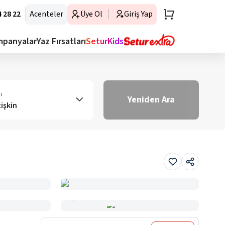
 28 22
Acenteler
Üye Ol
Giriş Yap
mpanyalar
Yaz Fırsatları
SeturKids
ı
Yeniden Ara
tişkin
Haritada Gör