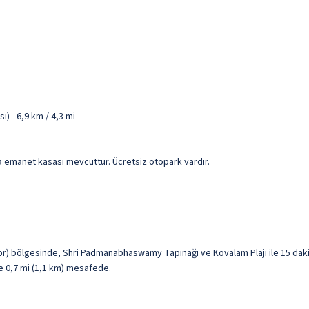
) - 6,9 km / 4,3 mi
da emanet kasası mevcuttur. Ücretsiz otopark vardır.
 bölgesinde, Shri Padmanabhaswamy Tapınağı ve Kovalam Plajı ile 15 daki
le 0,7 mi (1,1 km) mesafede.