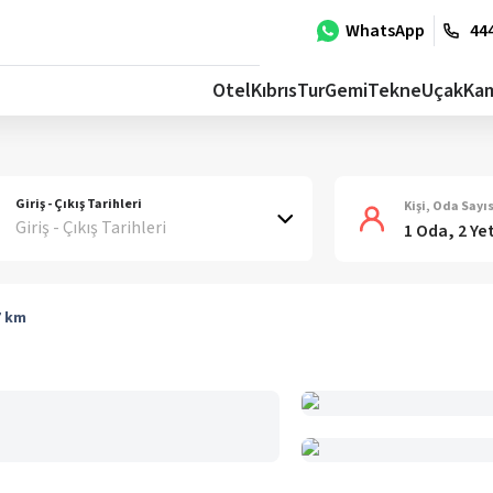
WhatsApp
444
Otel
Kıbrıs
Tur
Gemi
Tekne
Uçak
Ka
Giriş - Çıkış Tarihleri
Kişi, Oda Sayıs
Giriş - Çıkış Tarihleri
1 Oda, 2 Ye
7
km