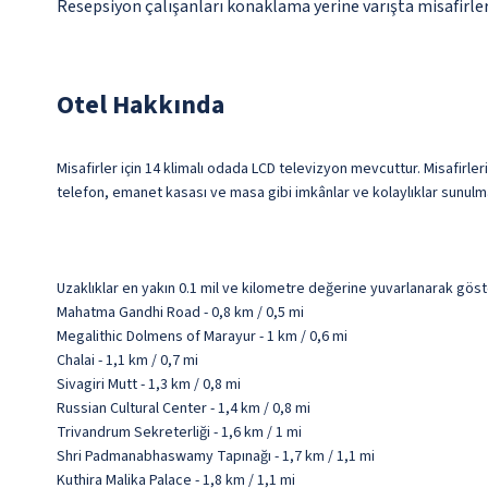
Resepsiyon çalışanları konaklama yerine varışta misafirleri
Otel Hakkında
Misafirler için 14 klimalı odada LCD televizyon mevcuttur. Misafirler
telefon, emanet kasası ve masa gibi imkânlar ve kolaylıklar sunulm
Uzaklıklar en yakın 0.1 mil ve kilometre değerine yuvarlanarak göst
Mahatma Gandhi Road - 0,8 km / 0,5 mi
Megalithic Dolmens of Marayur - 1 km / 0,6 mi
Chalai - 1,1 km / 0,7 mi
Sivagiri Mutt - 1,3 km / 0,8 mi
Russian Cultural Center - 1,4 km / 0,8 mi
Trivandrum Sekreterliği - 1,6 km / 1 mi
Shri Padmanabhaswamy Tapınağı - 1,7 km / 1,1 mi
Kuthira Malika Palace - 1,8 km / 1,1 mi