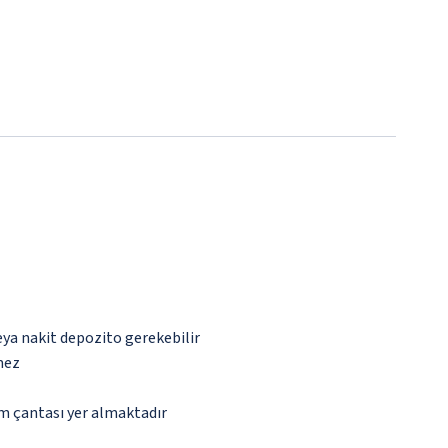
eya nakit depozito gerekebilir
mez
ım çantası yer almaktadır