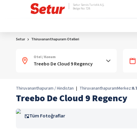
Setur Servis Turistik A.Ş.
Belge No: 728
Setur
Thiruvananthapuram Otelleri
Otel / Konum
Thiruvananthapuram / Hindistan
|
Thiruvananthapuram
Merkez:
0.
Treebo De Cloud 9 Regency
Tüm Fotoğraflar