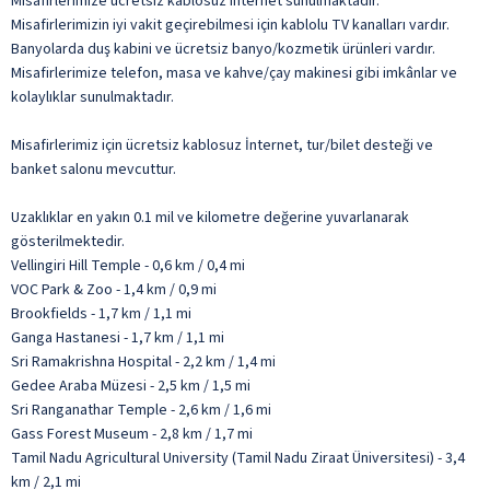
Misafirlerimize ücretsiz kablosuz internet sunulmaktadır.
Misafirlerimizin iyi vakit geçirebilmesi için kablolu TV kanalları vardır.
Banyolarda duş kabini ve ücretsiz banyo/kozmetik ürünleri vardır.
Misafirlerimize telefon, masa ve kahve/çay makinesi gibi imkânlar ve
kolaylıklar sunulmaktadır.
Misafirlerimiz için ücretsiz kablosuz İnternet, tur/bilet desteği ve
banket salonu mevcuttur.
Uzaklıklar en yakın 0.1 mil ve kilometre değerine yuvarlanarak
gösterilmektedir.
Vellingiri Hill Temple - 0,6 km / 0,4 mi
VOC Park & Zoo - 1,4 km / 0,9 mi
Brookfields - 1,7 km / 1,1 mi
Ganga Hastanesi - 1,7 km / 1,1 mi
Sri Ramakrishna Hospital - 2,2 km / 1,4 mi
Gedee Araba Müzesi - 2,5 km / 1,5 mi
Sri Ranganathar Temple - 2,6 km / 1,6 mi
Gass Forest Museum - 2,8 km / 1,7 mi
Tamil Nadu Agricultural University (Tamil Nadu Ziraat Üniversitesi) - 3,4
km / 2,1 mi