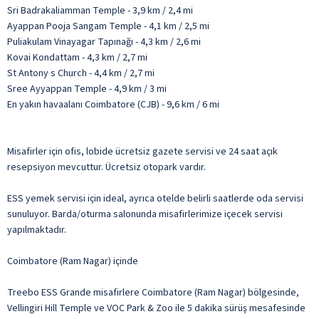
Sri Badrakaliamman Temple - 3,9 km / 2,4 mi
Ayappan Pooja Sangam Temple - 4,1 km / 2,5 mi
Puliakulam Vinayagar Tapınağı - 4,3 km / 2,6 mi
Kovai Kondattam - 4,3 km / 2,7 mi
St Antony s Church - 4,4 km / 2,7 mi
Sree Ayyappan Temple - 4,9 km / 3 mi
En yakın havaalanı Coimbatore (CJB) - 9,6 km / 6 mi
Misafirler için ofis, lobide ücretsiz gazete servisi ve 24 saat açık
resepsiyon mevcuttur. Ücretsiz otopark vardır.
ESS yemek servisi için ideal, ayrıca otelde belirli saatlerde oda servisi
sunuluyor. Barda/oturma salonunda misafirlerimize içecek servisi
yapılmaktadır.
Coimbatore (Ram Nagar) içinde
Treebo ESS Grande misafirlere Coimbatore (Ram Nagar) bölgesinde,
Vellingiri Hill Temple ve VOC Park & Zoo ile 5 dakika sürüş mesafesinde