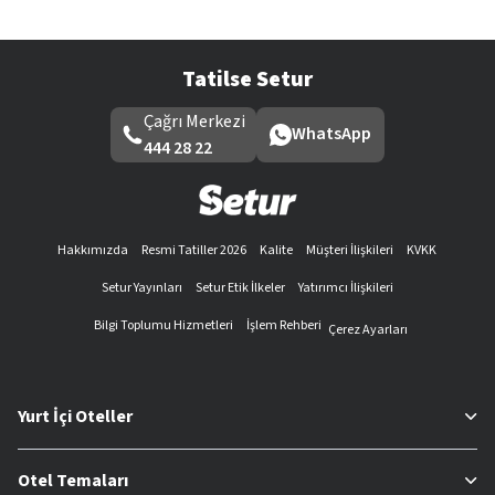
Tatilse Setur
Çağrı Merkezi
WhatsApp
444 28 22
Hakkımızda
Resmi Tatiller 2026
Kalite
Müşteri İlişkileri
KVKK
Setur Yayınları
Setur Etik İlkeler
Yatırımcı İlişkileri
Bilgi Toplumu Hizmetleri
İşlem Rehberi
Çerez Ayarları
Yurt İçi Oteller
Otel Temaları