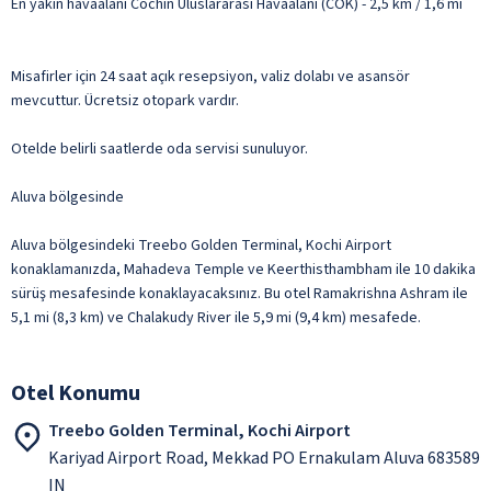
En yakın havaalanı Cochin Uluslararası Havaalanı (COK) - 2,5 km / 1,6 mi
Misafirler için 24 saat açık resepsiyon, valiz dolabı ve asansör
mevcuttur. Ücretsiz otopark vardır.
Otelde belirli saatlerde oda servisi sunuluyor.
Aluva bölgesinde
Aluva bölgesindeki Treebo Golden Terminal, Kochi Airport
konaklamanızda, Mahadeva Temple ve Keerthisthambham ile 10 dakika
sürüş mesafesinde konaklayacaksınız. Bu otel Ramakrishna Ashram ile
5,1 mi (8,3 km) ve Chalakudy River ile 5,9 mi (9,4 km) mesafede.
Otel Konumu
Treebo Golden Terminal, Kochi Airport
Kariyad Airport Road, Mekkad PO Ernakulam Aluva 683589
IN