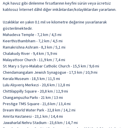
Açık havuz gibi dinlenme fırsatlarının keyfini sürün veya ücretsiz
kablosuz İnternet dâhil diğer imkânlardan/kolaylıklardan yararlanın.
Uzaklıklar en yakın 0.1 mil ve kilometre değerine yuvarlanarak
gösterilmektedir.
Mahadeva Temple - 7,2 km / 4,5 mi
Keerthisthambham - 7,2 km / 4,5 mi
Ramakrishna Ashram - 8,3 km / 5,1 mi
Chalakudy River - 9,4 km / 5,9 mi
Malayattoor Church - 11,9 km / 7,4 mi
St. Mary s Syro-Malabar Catholic Church - 15,5 km / 9,6 mi
Chendamangalam Jewish Synagogue - 17,5 km / 10,9 mi
Kerala Museum - 18,5 km / 11,5 mi
Lulu Alışveriş Merkezi - 20,6 km / 12,8 mi
Chittilappilly Square - 20,8 km / 12,9 mi
Changampuzha Parkı - 21 km / 13 mi
Prestige TMS Square - 21,6 km / 13,4 mi
Dream World Water Park - 22,8 km / 14,2 mi
Amrita Hastanesi - 23,1 km / 14,4 mi
Jawaharlal Nehru Stadium - 23,6 km / 14,7 mi