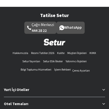
Tatilse Setur
Çağrı Merkezi
WhatsApp
444 28 22
Hakkımızda
Resmi Tatiller 2026
Kalite
Müşteri İlişkileri
KVKK
Setur Yayınları
Setur Etik İlkeler
Yatırımcı İlişkileri
Bilgi Toplumu Hizmetleri
İşlem Rehberi
Çerez Ayarları
Yurt İçi Oteller
Otel Temaları