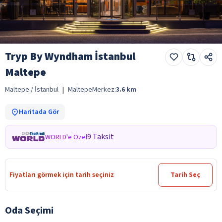
Tryp By Wyndham İstanbul
Maltepe
Maltepe / İstanbul
|
Maltepe
Merkez:
3.6
km
Haritada Gör
9 Taksit
WORLD'e Özel
Fiyatları görmek için tarih seçiniz
Tarih Seç
Oda Seçimi