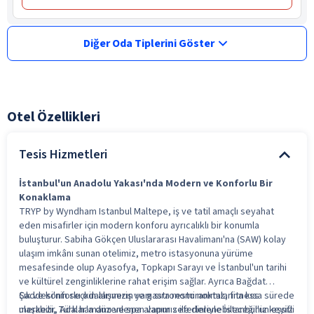
Diğer Oda Tiplerini Göster
Otel Özellikleri
Tesis Hizmetleri
İstanbul'un Anadolu Yakası'nda Modern ve Konforlu Bir
Konaklama
TRYP by Wyndham Istanbul Maltepe, iş ve tatil amaçlı seyahat
eden misafirler için modern konforu ayrıcalıklı bir konumla
buluşturur. Sabiha Gökçen Uluslararası Havalimanı'na (SAW) kolay
ulaşım imkânı sunan otelimiz, metro istasyonuna yürüme
mesafesinde olup Ayasofya, Topkapı Sarayı ve İstanbul'un tarihi
ve kültürel zenginliklerine rahat erişim sağlar. Ayrıca Bağdat
Caddesi'nin seçkin alışveriş ve gastronomi noktalarına kısa sürede
Şık ve konforlu odalarımızın yanı sıra restoranımız, fitness
ulaşabilir, Adalar'a düzenlenen vapur seferleriyle İstanbul'un eşsiz
merkezi, Türk hamamı ve spa alanımız ile dinlenebileceğiniz keyifli