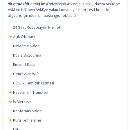
doğal güzelliklerini keşfedebilirsiniz.
bir atmosfer sunuyoruz. Küçükyalı Arkeoloji Parkı, Piazza Maltepe
AVM ve Hilltown AVM'ye yakın konumuyla hem keşif hem de
alışveriş için ideal bir başlangıç noktasıdır.
24 Saat Resepsiyon Hizmeti
Açık Otopark
Dinlenme Salonu
Döviz Bozdurma
Emanet Kasa
Genel Alan Wifi
Günlük Temizlik Hizmeti
Havalimanı Transferi
İş Merkezi
Konferans Salonu
Kuru Temizleme
Lobi