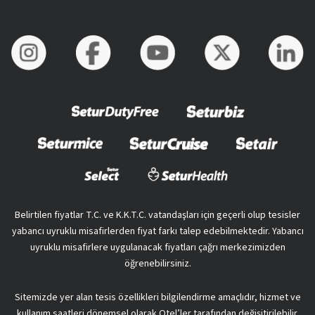
Belirtilen fiyatlar T.C. ve K.K.T.C. vatandaşları için geçerli olup tesisler
yabancı uyruklu misafirlerden fiyat farkı talep edebilmektedir. Yabancı
uyruklu misafirlere uygulanacak fiyatları çağrı merkezimizden
öğrenebilirsiniz.
Sitemizde yer alan tesis özellikleri bilgilendirme amaçlıdır, hizmet ve
kullanım saatleri dönemsel olarak Otel’ler tarafından değişitirilebilir.