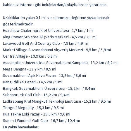
kablosuz İnternet gibi imkânlardan/kolaylıklardan yararlanın.
Uzaklıklar en yakın 0.1 mil ve kilometre değerine yuvarlanarak
gösterilmektedir.
Huachiew Chalermprakiet Üniversitesi - 1,7 km / 1 mi
King Power Srivaree Alışveriş Merkezi - 4,5 km / 2,8 mi
Lakewood Golf And Country Club - 7,9 km / 4,9 mi
Market Village Suvarnabhumi Alışveriş Merkezi - 9,5 km / 5,9 mi
Central Village - 10,9 km / 6,8 mi
Assumption Üniversitesi Suvarnabhumi Kampüsü - 13,2 km / 8,2 mi
Mega Bangna - 13,7 km / 8,5 mi
Suvarnabhumi Açık Hava Pazarı - 13,9 km / 8,6 mi
Bang Phli Yai Pazarı - 14,5 km / 9 mi
Bangkok Suvarnabhumi Üniversitesi - 15,2 km / 9,4 mi
Subhapruek Golf Club - 15,2 km / 9,4 mi
Ladkrabang Kral Mongkut Teknoloji Enstitüsü - 15,2 km / 9,5 mi
Topgolf Megacity - 15,3 km / 9,5 mi
Hua Takhe Eski Pazarı - 15,5 km / 9,6 mi
Summit Windmill Golf Club - 16,7 km / 10,4 mi
En yakın havaalanları: