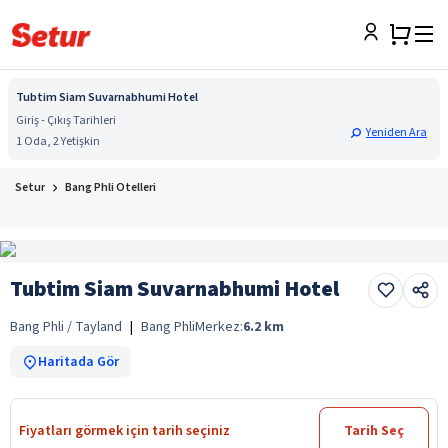
Tubtim Siam Suvarnabhumi Hotel
Giriş - Çıkış Tarihleri
Yeniden Ara
1 Oda, 2 Yetişkin
Setur
Bang Phli Otelleri
Tubtim Siam Suvarnabhumi Hotel
Bang Phli / Tayland
|
Bang Phli
Merkez:
6.2
km
Haritada Gör
Fiyatları görmek için tarih seçiniz
Tarih Seç