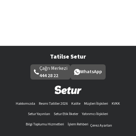
Tatilse Setur
Çağrı Merkezi
WhatsApp
444 28 22
Hakkımızda
Resmi Tatiller 2026
Kalite
Müşteri İlişkileri
KVKK
Setur Yayınları
Setur Etik İlkeler
Yatırımcı İlişkileri
Bilgi Toplumu Hizmetleri
İşlem Rehberi
Çerez Ayarları