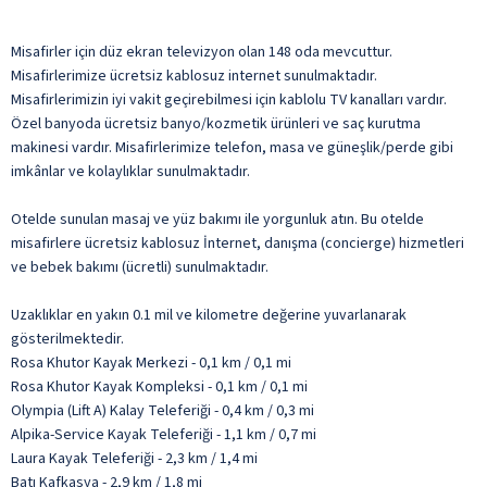
Misafirler için düz ekran televizyon olan 148 oda mevcuttur.
Misafirlerimize ücretsiz kablosuz internet sunulmaktadır.
Misafirlerimizin iyi vakit geçirebilmesi için kablolu TV kanalları vardır.
Özel banyoda ücretsiz banyo/kozmetik ürünleri ve saç kurutma
makinesi vardır. Misafirlerimize telefon, masa ve güneşlik/perde gibi
imkânlar ve kolaylıklar sunulmaktadır.
Otelde sunulan masaj ve yüz bakımı ile yorgunluk atın. Bu otelde
misafirlere ücretsiz kablosuz İnternet, danışma (concierge) hizmetleri
ve bebek bakımı (ücretli) sunulmaktadır.
Uzaklıklar en yakın 0.1 mil ve kilometre değerine yuvarlanarak
gösterilmektedir.
Rosa Khutor Kayak Merkezi - 0,1 km / 0,1 mi
Rosa Khutor Kayak Kompleksi - 0,1 km / 0,1 mi
Olympia (Lift A) Kalay Teleferiği - 0,4 km / 0,3 mi
Alpika-Service Kayak Teleferiği - 1,1 km / 0,7 mi
Laura Kayak Teleferiği - 2,3 km / 1,4 mi
Batı Kafkasya - 2,9 km / 1,8 mi