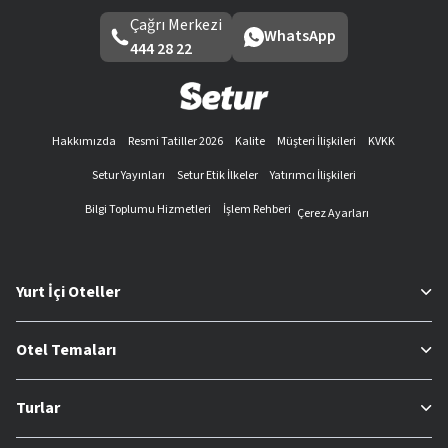
Çağrı Merkezi
WhatsApp
444 28 22
Hakkımızda
Resmi Tatiller 2026
Kalite
Müşteri İlişkileri
KVKK
Setur Yayınları
Setur Etik İlkeler
Yatırımcı İlişkileri
Bilgi Toplumu Hizmetleri
İşlem Rehberi
Çerez Ayarları
Yurt İçi Oteller
Otel Temaları
Turlar