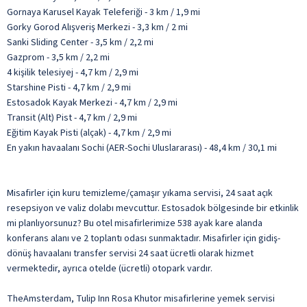
Gornaya Karusel Kayak Teleferiği - 3 km / 1,9 mi
Gorky Gorod Alışveriş Merkezi - 3,3 km / 2 mi
Sanki Sliding Center - 3,5 km / 2,2 mi
Gazprom - 3,5 km / 2,2 mi
4 kişilik telesiyej - 4,7 km / 2,9 mi
Starshine Pisti - 4,7 km / 2,9 mi
Estosadok Kayak Merkezi - 4,7 km / 2,9 mi
Transit (Alt) Pist - 4,7 km / 2,9 mi
Eğitim Kayak Pisti (alçak) - 4,7 km / 2,9 mi
En yakın havaalanı Sochi (AER-Sochi Uluslararası) - 48,4 km / 30,1 mi
Misafirler için kuru temizleme/çamaşır yıkama servisi, 24 saat açık
resepsiyon ve valiz dolabı mevcuttur. Estosadok bölgesinde bir etkinlik
mi planlıyorsunuz? Bu otel misafirlerimize 538 ayak kare alanda
konferans alanı ve 2 toplantı odası sunmaktadır. Misafirler için gidiş-
dönüş havaalanı transfer servisi 24 saat ücretli olarak hizmet
vermektedir, ayrıca otelde (ücretli) otopark vardır.
TheAmsterdam, Tulip Inn Rosa Khutor misafirlerine yemek servisi