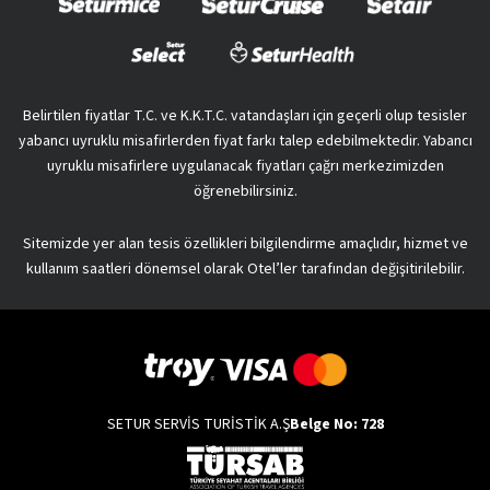
Belirtilen fiyatlar T.C. ve K.K.T.C. vatandaşları için geçerli olup tesisler
yabancı uyruklu misafirlerden fiyat farkı talep edebilmektedir. Yabancı
uyruklu misafirlere uygulanacak fiyatları çağrı merkezimizden
öğrenebilirsiniz.
Sitemizde yer alan tesis özellikleri bilgilendirme amaçlıdır, hizmet ve
kullanım saatleri dönemsel olarak Otel’ler tarafından değişitirilebilir.
SETUR SERVİS TURİSTİK A.Ş
Belge No: 728