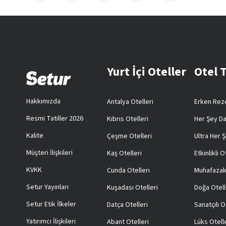
Yurt İçi Oteller
Otel 
Hakkımızda
Antalya Otelleri
Erken Reze
Resmi Tatiller 2026
Kıbrıs Otelleri
Her Şey Da
Kalite
Çeşme Otelleri
Ultra Her Ş
Müşteri İlişkileri
Kaş Otelleri
Etkinlikli O
KVKK
Cunda Otelleri
Muhafazak
Setur Yayınları
Kuşadası Otelleri
Doğa Otell
Setur Etik İlkeler
Datça Otelleri
Sanatçılı O
Yatırımcı İlişkileri
Abant Otelleri
Lüks Otell