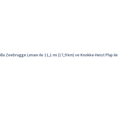
la Zeebrugge Limanı ile 11,1 mi (17,9 km) ve Knokke-Heist Plajı ile