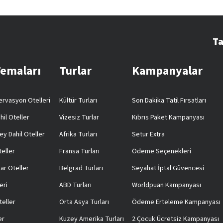
Ta
Temaları
Turlar
Kampanyalar
rvasyon Otelleri
Kültür Turları
Son Dakika Tatil Fırsatları
hil Oteller
Vizesiz Turlar
Kıbrıs Paket Kampanyası
ey Dahil Oteller
Afrika Turları
Setur Extra
teller
Fransa Turları
Ödeme Seçenekleri
ar Oteller
Belgrad Turları
Seyahat İptal Güvencesi
eri
ABD Turları
Worldpuan Kampanyası
teller
Orta Asya Turları
Ödeme Erteleme Kampanyası
er
Kuzey Amerika Turları
2 Çocuk Ücretsiz Kampanyası