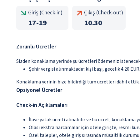
Giriş (Check-in)
Çıkış (Check-out)
17
-
19
10.30
Zorunlu Ücretler
Sizden konaklama yerinde şu ücretleri ödemeniz istenecektir
Şehir vergisi alınmaktadır: kişi başı, gecelik 4.20 EUR.
Konaklama yerinin bize bildirdiği tüm ücretleri dâhil ettik.
Opsiyonel Ücretler
Check-in Açıklamaları
İlave yatak ücreti alınabilir ve bu ücret, konaklama y
Olası ekstra harcamalar için otele girişte, resmi kur
Özel talepler, otele giriş sırasında müsaitlik durumu