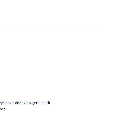
eya nakit depozito gerekebilir
mez