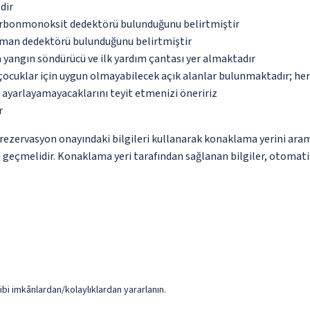
dir
karbonmonoksit dedektörü bulunduğunu belirtmiştir
uman dedektörü bulunduğunu belirtmiştir
 yangın söndürücü ve ilk yardım çantası yer almaktadır
çocuklar için uygun olmayabilecek açık alanlar bulunmaktadır; he
p ayarlayamayacaklarını teyit etmenizi öneririz
r
ce rezervasyon onayındaki bilgileri kullanarak konaklama yerini ara
me geçmelidir. Konaklama yeri tarafından sağlanan bilgiler, otomatik 
ibi imkânlardan/kolaylıklardan yararlanın.