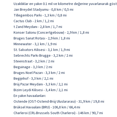
Uzaklıklar en yakın 0.1 mil ve kilometre değerine yuvarlanarak göst
Jan Breydel Stadyumu - 0,8 km / 0,5 mi
Tillegembos Parkı - 1,3 km / 0,8 mi
Cactus Club - 2 km / 1,2 mi
t Zand Meydanı - 2,8 km / 1,7 mi
Konser Salonu (Concertgebouw) - 2,9 km / 1,8 mi
Bruges Sanat Rotası - 2,9 km / 1,8 mi
Minnewater - 3,1 km / 1,9 mi
St. Salvators Kilisesi - 3,1 km / 1,9 mi
Sebrechts Parkı Brugge - 3,2 km / 2 mi
Steenstraat - 3,2 km / 2 mi
Beguinage - 3,3 km / 2 mi
Bruges Noel Pazarı - 3,3 km / 2 mi
Begijnhof - 3,3 km / 2,1 mi
Brüj Pazar Meydanı - 3,3 km / 2,1 mi
Bizim Leydi Kilisesi - 3,4 km / 2,1 mi
En yakın havaalanları:
Ostende (OST-Ostend-Brüj Uluslararası) - 31,9 km / 19,8 mi
Brüksel Havaalanı (BRU) - 106,8 km / 66,4 mi
Charleroi (CRL-Brussels South Charleroi) - 146 km / 90,7 mi