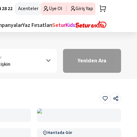
 28 22
Acenteler
Üye Ol
Giriş Yap
mpanyalar
Yaz Fırsatları
SeturKids
ı
Yeniden Ara
tişkin
Haritada Gör