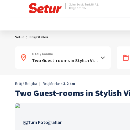
Setur Servis Turistik A.Ş.
Belge No: 728
Setur
Brüj Otelleri
Otel / Konum
Brüj / Belçika
|
Brüj
Merkez:
3.2
km
Two Guest-rooms in Stylish Vil
Tüm Fotoğraflar