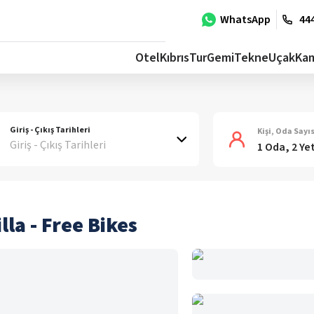
WhatsApp
444
Otel
Kıbrıs
Tur
Gemi
Tekne
Uçak
Ka
Giriş - Çıkış Tarihleri
Kişi, Oda Sayıs
Giriş - Çıkış Tarihleri
1 Oda, 2 Ye
la - Free Bikes