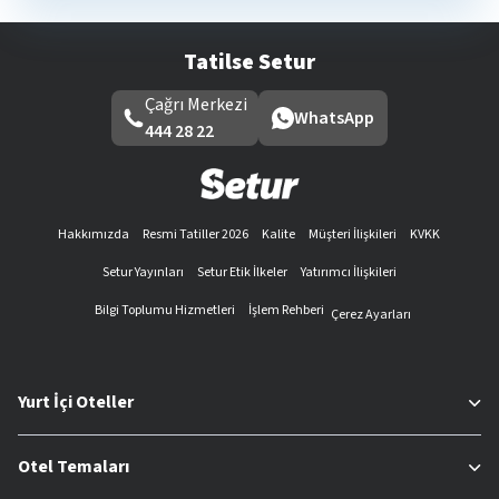
Tatilse Setur
Çağrı Merkezi
WhatsApp
444 28 22
Hakkımızda
Resmi Tatiller 2026
Kalite
Müşteri İlişkileri
KVKK
Setur Yayınları
Setur Etik İlkeler
Yatırımcı İlişkileri
Bilgi Toplumu Hizmetleri
İşlem Rehberi
Çerez Ayarları
Yurt İçi Oteller
Otel Temaları