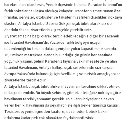
hareket alanı olan tesis, Pendik ilçesinde bulunur. Buradan İstanbul’un
farklı noktalarına ulaşım oldukça kolaydır. Transfer hizmeti sunan özel
firmalar, servisler, otobüsler ve taksiler misafirleri diledikleri noktaya
ulaştırır. Antalya İstanbul Sabiha Gökçen uçak bileti alarak siz de
Anadolu Yakası ziyaretlerinizi gerçekleştirebilirsiniz.
Ziyaret amacına bağlı olarak tercih edebileceğiniz diğer bir seçenek
ise İstanbul Havalimanı’dır. Yüzlerce farklı bölgeye uçuşun
düzenlendiği bu tesis oldukça geniş bir yolcu kapasitesine sahiptir.
76,5 milyon metrekare alanda bulunduğu için günün her saatinde
yoğunluk yaşanır. Şehrin Karadeniz kıyısına yakın mesafede ye alan
İstanbul Havalimanı, Antalya kalkışlı uçak seferlerinde sizi karşılar.
Avrupa Yakası’nda bulunduğu için özellikle iş ve turistik amaçlı yapılan
ziyaretlerde tercih edilir.
Antalya İstanbul uçak bileti alırken havalimanı tercihine dikkat etmek
oldukça önemlidir. Bu büyük şehirde, gitmek istediğiniz noktaya göre
havalimanı tercihi yapmanız gerekir. Yolcuların ihtiyaçlarına cevap
veren her iki havalimanı da seyahatinizle ilgili beklentilerinizi karşılar.
Tesislerde; yeme içmeden kuaföre, eczaneden bebek bakım
odalarına kadar pek çok olanaktan faydalanabilirsiniz.