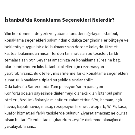
İstanbul’da Konaklama Seçenekleri Nelerdir?
Yılın her döneminde yerli ve yabancı turistleri ağırlayan İstanbul,
konaklama seçenekleri bakımından oldukça zengindir. Her bütçeye ve
beklentiye uygun bir otel bulmanız son derece kolaydır. Hizmet
kalitesi bakımından misafirlerden tam not alan bu tesisler, farklı
temalara sahiptir. Seyahat amacınıza ve konaklama süresine bağlı
olarak birbirinden lüks İstanbul otelleri için rezervasyon
yaptırabilirsiniz. Bu oteller, misafirlerine farklı konaklama seçenekleri
sunar. Bu konaklama tipleri şu şekilde sıralanabilir:
Oda kahvaltı Sadece oda Tam pansiyon Yarım pansiyon
Konforlu odaları sayesinde dinlenmeyi olanaklı kılan İstanbul şehir
otelleri, özel imkânlarıyla misafirleri rahat ettirir. SPA, hamam, açık
havuz, kapalı havuz, masaj, resepsiyon hizmeti, otopark, Wi-Fi, kasa,
kuaför hizmetleri farklı tesislerde bulunur. Ziyaret amacınız ne olursa
olsun bu tarihî kentin tadını çıkarırken keyifle dinlenme olanağını da
yakalayabilirsiniz.