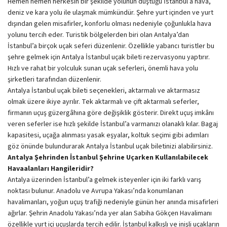
Hemen hemen herkesin bir şekilde yolunun düştüğü İstanbul’a hava,
deniz ve kara yolu ile ulaşmak mümkündür. Şehre yurt içinden ve yurt
dışından gelen misafirler, konforlu olması nedeniyle çoğunlukla hava
yolunu tercih eder. Turistik bölgelerden biri olan Antalya’dan
İstanbul’a birçok uçak seferi düzenlenir. Özellikle yabancı turistler bu
şehre gelmek için Antalya İstanbul uçak bileti rezervasyonu yaptırır.
Hızlı ve rahat bir yolculuk sunan uçak seferleri, önemli hava yolu
şirketleri tarafından düzenlenir.
Antalya İstanbul uçak bileti seçenekleri, aktarmalı ve aktarmasız
olmak üzere ikiye ayrılır. Tek aktarmalı ve çift aktarmalı seferler,
firmanın uçuş güzergâhına göre değişiklik gösterir. Direkt uçuş imkânı
veren seferler ise hızlı şekilde İstanbul’a varmanızı olanaklı kılar. Bagaj
kapasitesi, uçağa alınması yasak eşyalar, koltuk seçimi gibi adımları
göz önünde bulundurarak Antalya İstanbul uçak biletinizi alabilirsiniz.
Antalya Şehrinden İstanbul Şehrine Uçarken Kullanılabilecek
Havaalanları Hangileridir?
Antalya üzerinden İstanbul’a gelmek isteyenler için iki farklı varış
noktası bulunur. Anadolu ve Avrupa Yakası’nda konumlanan
havalimanları, yoğun uçuş trafiği nedeniyle günün her anında misafirleri
ağırlar. Şehrin Anadolu Yakası’nda yer alan Sabiha Gökçen Havalimanı
özellikle yurt içi uçuşlarda tercih edilir. İstanbul kalkışlı ve inişli uçakların