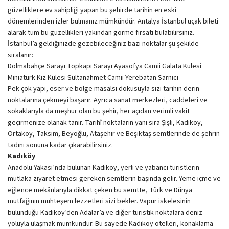
güzelliklere ev sahipliği yapan bu şehirde tarihin en eski
dönemlerinden izler bulmanız mümkündür. Antalya İstanbul uçak bileti
alarak tüm bu güzellikleri yakından görme fırsatı bulabilirsiniz.
İstanbul’a geldiğinizde gezebileceğiniz bazı noktalar şu şekilde
sıralanır:
Dolmabahçe Sarayı Topkapı Sarayı Ayasofya Camii Galata Kulesi
Miniatürk Kız Kulesi Sultanahmet Camii Yerebatan Sarnıcı
Pek çok yapı, eser ve bölge masalsı dokusuyla sizi tarihin derin
noktalarına çekmeyi başarır. Ayrıca sanat merkezleri, caddeleri ve
sokaklarıyla da meşhur olan bu şehir, her açıdan verimli vakit
geçirmenize olanak tanır. Tarihî noktaların yanı sıra Şişli, Kadıköy,
Ortaköy, Taksim, Beyoğlu, Ataşehir ve Beşiktaş semtlerinde de şehrin
tadını sonuna kadar çıkarabilirsiniz.
Kadıköy
Anadolu Yakası’nda bulunan Kadıköy, yerli ve yabancı turistlerin
mutlaka ziyaret etmesi gereken semtlerin başında gelir. Yeme içme ve
eğlence mekânlarıyla dikkat çeken bu semtte, Türk ve Dünya
mutfağının muhteşem lezzetleri sizi bekler. Vapur iskelesinin
bulunduğu Kadıköy’den Adalar’a ve diğer turistik noktalara deniz
yoluyla ulaşmak mümkündür. Bu sayede Kadıköy otelleri, konaklama