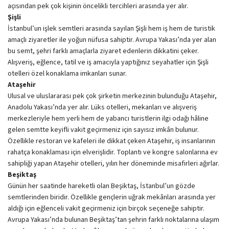
açısından pek çok kişinin öncelikli tercihleri arasında yer alır.
Şişli
İstanbul’un işlek semtleri arasında sayılan Şişli hem iş hem de turistik
amaçlı ziyaretler ile yoğun nüfusa sahiptir. Avrupa Yakası’nda yer alan
bu semt, şehri farklı amaçlarla ziyaret edenlerin dikkatini çeker.
Alışveriş, eğlence, tatil ve iş amacıyla yaptığınız seyahatler için Şişli
otelleri özel konaklama imkanları sunar.
Ataşehir
Ulusal ve uluslararası pek çok şirketin merkezinin bulunduğu Ataşehir,
Anadolu Yakası’nda yer alır. Lüks otelleri, mekanları ve alışveriş
merkezleriyle hem yerli hem de yabancı turistlerin ilgi odağı hâline
gelen semtte keyifli vakit geçirmeniz için sayısız imkân bulunur.
Özellikle restoran ve kafeleri ile dikkat çeken Ataşehir, iş insanlarının
rahatça konaklaması için elverişlidir. Toplantı ve kongre salonlarına ev
sahipliği yapan Ataşehir otelleri, yılın her döneminde misafirleri ağırlar.
Beşiktaş
Günün her saatinde hareketli olan Beşiktaş, İstanbul’un gözde
semtlerinden biridir. Özellikle gençlerin uğrak mekânları arasında yer
aldığı için eğlenceli vakit geçirmeniz için birçok seçeneğe sahiptir.
Avrupa Yakası’nda bulunan Beşiktaş’tan şehrin farklı noktalarına ulaşım