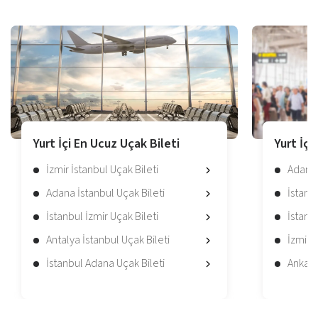
Yurt İçi En Ucuz Uçak Bileti
Yurt İçi
İzmir İstanbul Uçak Bileti
Adana 
Adana İstanbul Uçak Bileti
İstanbu
İstanbul İzmir Uçak Bileti
İstanb
Antalya İstanbul Uçak Bileti
İzmir İ
İstanbul Adana Uçak Bileti
Ankara