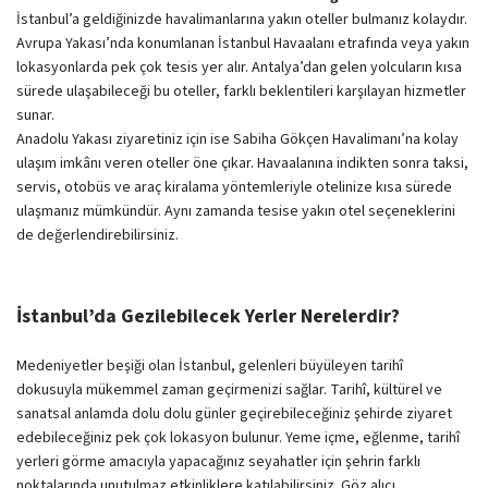
İstanbul’a geldiğinizde havalimanlarına yakın oteller bulmanız kolaydır.
Avrupa Yakası’nda konumlanan İstanbul Havaalanı etrafında veya yakın
lokasyonlarda pek çok tesis yer alır. Antalya’dan gelen yolcuların kısa
sürede ulaşabileceği bu oteller, farklı beklentileri karşılayan hizmetler
sunar.
Anadolu Yakası ziyaretiniz için ise Sabiha Gökçen Havalimanı’na kolay
ulaşım imkânı veren oteller öne çıkar. Havaalanına indikten sonra taksi,
servis, otobüs ve araç kiralama yöntemleriyle otelinize kısa sürede
ulaşmanız mümkündür. Aynı zamanda tesise yakın otel seçeneklerini
de değerlendirebilirsiniz.
İstanbul’da Gezilebilecek Yerler Nerelerdir?
Medeniyetler beşiği olan İstanbul, gelenleri büyüleyen tarihî
dokusuyla mükemmel zaman geçirmenizi sağlar. Tarihî, kültürel ve
sanatsal anlamda dolu dolu günler geçirebileceğiniz şehirde ziyaret
edebileceğiniz pek çok lokasyon bulunur. Yeme içme, eğlenme, tarihî
yerleri görme amacıyla yapacağınız seyahatler için şehrin farklı
noktalarında unutulmaz etkinliklere katılabilirsiniz. Göz alıcı