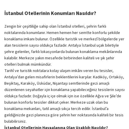
İstanbul Otellerinin Konumları Nasıldır?
Zengin bir çeşitliliğe sahip olan İstanbul otelleri, şehrin farklı
noktalarında konumlanır. Hemen hemen her semtte konforlu şekilde
konaklama imkanı bulunur. Özellikle turistik ve merkezî bölgelerde yer
alan tesislerin sayısı oldukça fazladır. Antalya İstanbul uçak biletiyle
şehre gelenler, farklı lokasyonlarda bulunan konaklama mekânlarında
kalabilir. Merkeze yakın mesafede birbirinden kaliteli ve şık şehir
otelleri bulmak mümkündür.
Tarihî ve turistik noktalara kolay ulaşım imkânı veren bu tesisler,
Antalya’dan gelen misafirlerin beklentilerini karşılar. Kadıköy, Ortaköy,
Beşiktaş, Karaköy, Üsküdar, Nişantaşı semtlerinde gezi amaçlı
düzenlenen seyahatler için konaklama yapabileceğiniz tesislerin sayısı
oldukça fazladır. Doğayla iç içe olmak için ise özellikle Ağva ve Şile’de
bulunan konforlu tesisler dikkat çeker. Merkeze uzak olan bu
konaklama mekanları, tatil amaçlı sıkça tercih edilir. İstanbul’a
geldiğinizde gezi planınıza göre şehrin her noktasında kaliteli bir tesis
bulabilirsiniz.
İstanbul Otellerinin Havaalanına Olan Uzaklığı Nasıldır?