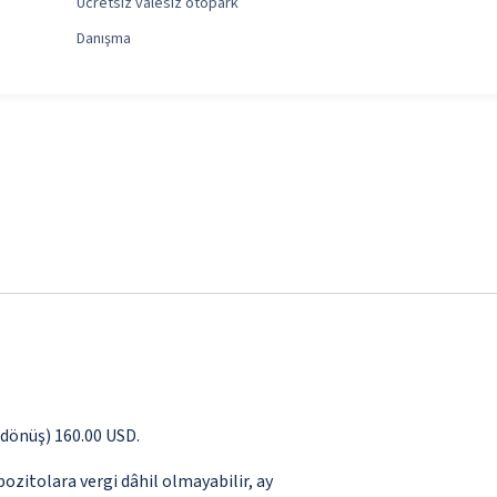
Ücretsiz valesiz otopark
Danışma
ş dönüş) 160.00 USD.
pozitolara vergi dâhil olmayabilir, ay