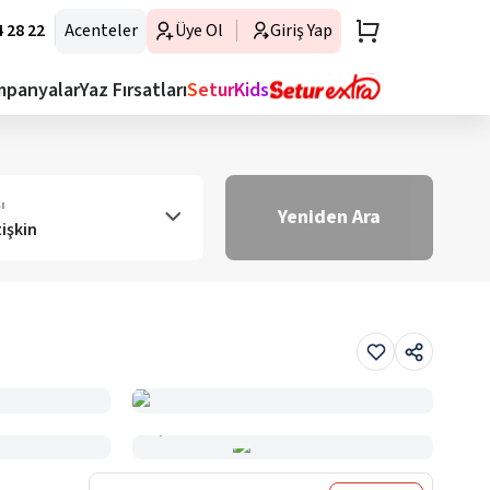
 28 22
Acenteler
Üye Ol
Giriş Yap
mpanyalar
Yaz Fırsatları
SeturKids
ı
Yeniden Ara
tişkin
Haritada Gör