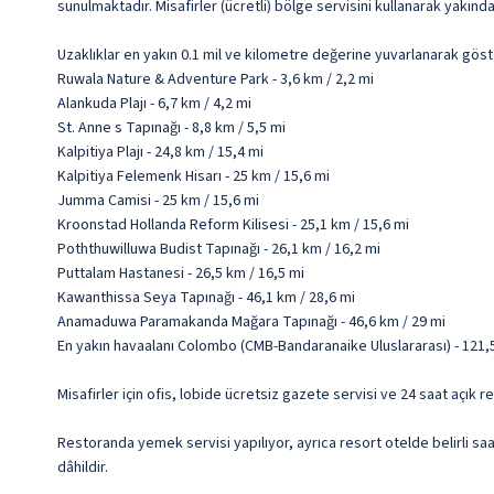
sunulmaktadır. Misafirler (ücretli) bölge servisini kullanarak yakındak
Uzaklıklar en yakın 0.1 mil ve kilometre değerine yuvarlanarak göst
Ruwala Nature & Adventure Park - 3,6 km / 2,2 mi
Alankuda Plajı - 6,7 km / 4,2 mi
St. Anne s Tapınağı - 8,8 km / 5,5 mi
Kalpitiya Plajı - 24,8 km / 15,4 mi
Kalpitiya Felemenk Hisarı - 25 km / 15,6 mi
Jumma Camisi - 25 km / 15,6 mi
Kroonstad Hollanda Reform Kilisesi - 25,1 km / 15,6 mi
Poththuwilluwa Budist Tapınağı - 26,1 km / 16,2 mi
Puttalam Hastanesi - 26,5 km / 16,5 mi
Kawanthissa Seya Tapınağı - 46,1 km / 28,6 mi
Anamaduwa Paramakanda Mağara Tapınağı - 46,6 km / 29 mi
En yakın havaalanı Colombo (CMB-Bandaranaike Uluslararası) - 121,5
Misafirler için ofis, lobide ücretsiz gazete servisi ve 24 saat açık 
Restoranda yemek servisi yapılıyor, ayrıca resort otelde belirli sa
dâhildir.