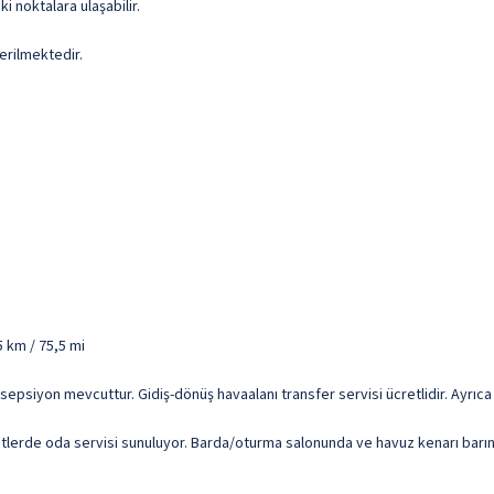
i noktalara ulaşabilir.
erilmektedir.
 km / 75,5 mi
resepsiyon mevcuttur. Gidiş-dönüş havaalanı transfer servisi ücretlidir. Ayrıca
atlerde oda servisi sunuluyor. Barda/oturma salonunda ve havuz kenarı barınd