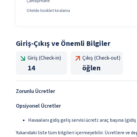
Çamaşırhane
Otelde bisiklet kiralama
Giriş-Çıkış ve Önemli Bilgiler
Giriş (Check-in)
Çıkış (Check-out)
14
öğlen
Zorunlu Ücretler
Opsiyonel Ücretler
Havaalanı gidiş geliş servisi ücreti: araç başına (gidi
Yukarıdaki liste tüm bilgileri içermeyebilir. Ücretlere ve de