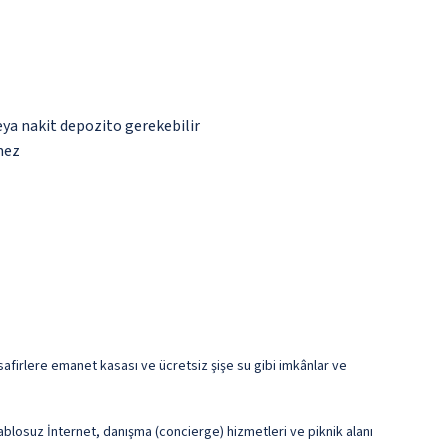
eya nakit depozito gerekebilir
mez
afirlere emanet kasası ve ücretsiz şişe su gibi imkânlar ve
 kablosuz İnternet, danışma (concierge) hizmetleri ve piknik alanı