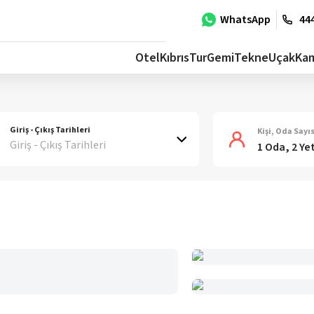
WhatsApp
444
Otel
Kıbrıs
Tur
Gemi
Tekne
Uçak
Ka
Giriş - Çıkış Tarihleri
Kişi, Oda Sayıs
Giriş - Çıkış Tarihleri
1 Oda, 2 Ye