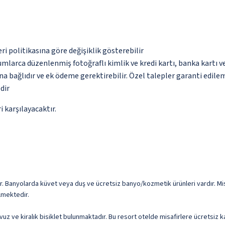
eri politikasına göre değişiklik gösterebilir
umlarca düzenlenmiş fotoğraflı kimlik ve kredi kartı, banka kartı v
na bağlıdır ve ek ödeme gerektirebilir. Özel talepler garanti edile
dir
 karşılayacaktır.
. Banyolarda küvet veya duş ve ücretsiz banyo/kozmetik ürünleri vardır. Mis
lmektedir.
havuz ve kiralık bisiklet bulunmaktadır. Bu resort otelde misafirlere ücretsiz