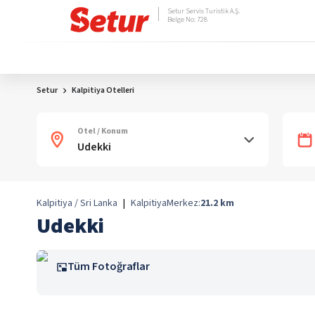
Setur Servis Turistik A.Ş.
Belge No: 728
Setur
Kalpitiya Otelleri
Otel / Konum
Kalpitiya / Sri Lanka
|
Kalpitiya
Merkez:
21.2
km
Udekki
Tüm Fotoğraflar