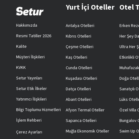
Yurt İçi Oteller
Otel 
Hakkımızda
Antalya Otelleri
Erken Reze
Resmi Tatiller 2026
Kıbrıs Otelleri
Her Şey Da
Kalite
Çeşme Otelleri
Ultra Her Ş
Müşteri İlişkileri
Kaş Otelleri
Etkinlikli O
KVKK
Cunda Otelleri
Muhafazak
Setur Yayınları
Kuşadası Otelleri
Doğa Otell
Setur Etik İlkeler
Datça Otelleri
Sanatçılı O
Yatırımcı İlişkileri
Abant Otelleri
Lüks Otell
Bilgi Toplumu Hizmetleri
Afyon Termal Oteller
Özel Villa
İşlem Rehberi
Sapanca Otelleri
Bungalov O
Muğla Ekonomik Oteller
Swim Up O
Çerez Ayarları