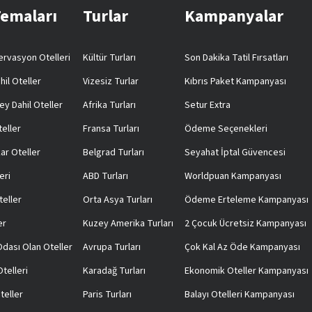
Temaları
Turlar
Kampanyalar
rvasyon Otelleri
Kültür Turları
Son Dakika Tatil Fırsatları
hil Oteller
Vizesiz Turlar
Kıbrıs Paket Kampanyası
ey Dahil Oteller
Afrika Turları
Setur Extra
teller
Fransa Turları
Ödeme Seçenekleri
ar Oteller
Belgrad Turları
Seyahat İptal Güvencesi
eri
ABD Turları
Worldpuan Kampanyası
teller
Orta Asya Turları
Ödeme Erteleme Kampanyası
er
Kuzey Amerika Turları
2 Çocuk Ücretsiz Kampanyası
 Odası Olan Oteller
Avrupa Turları
Çok Kal Az Öde Kampanyası
telleri
Karadağ Turları
Ekonomik Oteller Kampanyası
teller
Paris Turları
Balayı Otelleri Kampanyası