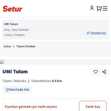
UMi Tulum
Giriş - Çıkış Tarihleri
Yeniden Ara
1 Oda, 2 Yetişkin
Setur
Tulum Otelleri
UMi Tulum
Tulum / Meksika
|
Tulum
Merkez:
8.9
km
Haritada Gör
Fiyatları görmek için tarih seçiniz
Tarih Seç