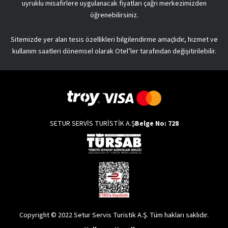
uyruklu misafirlere uygulanacak fiyatları çağrı merkezimizden
öğrenebilirsiniz.
Sitemizde yer alan tesis özellikleri bilgilendirme amaçlıdır, hizmet ve
kullanım saatleri dönemsel olarak Otel’ler tarafından değişitirilebilir.
SETUR SERVİS TURİSTİK A.Ş
Belge No: 728
Copyright © 2022 Setur Servis Turistik A.Ş. Tüm hakları saklıdır.