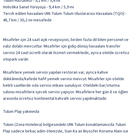
Tulum Hastanesi - 9,1 km / 5,6 mi
Holistika Sanat Yürüyüşü - 9,4 km / 5,9 mi
Tercih edilen havaalanı UMi Tulum Tulum Uluslararası Havaalanı (TQO) -
48,7 km / 30,2 mi mesafede
Misafirler için 24 saat açık resepsiyon, birden fazla dil bilen personel ve
valiz dolabı mevcuttur. Misafirler için gidiş-dönüş havaalanı transfer
servisi 24 saat ücretli olarak hizmet vermektedir, ayrıca otelde ücretsiz
otopark vardır.
Misafirlere yemek servisi yapılan restoran var, ayrıca kahve
dükkânında/kafede hafif yemek servisi mevcut. Misafirler için otelde
belirli saatlerde oda servisi imkanı sunuluyor. Oteldeki bar/oturma
salonu misafirlere içecek servisi yapıyor. Misafirlere her gün 8 ve öğlen
arasında ücretsiz kontinental kahvaltı servisi yapılmaktadır.
Tulum Plajı yakınında
Tulum (Zona Hotelera) bölgesindeki UMi Tulum konaklamanızda Tulum
Plajı sadece birkaç adım ötenizde, Sian Ka an Biyosfer Koruma Alanı ise