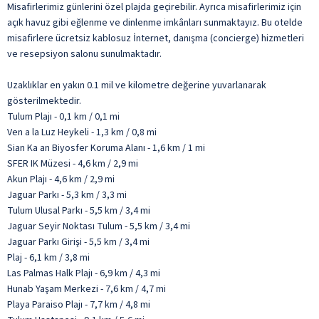
Misafirlerimiz günlerini özel plajda geçirebilir. Ayrıca misafirlerimiz için
açık havuz gibi eğlenme ve dinlenme imkânları sunmaktayız. Bu otelde
misafirlere ücretsiz kablosuz İnternet, danışma (concierge) hizmetleri
ve resepsiyon salonu sunulmaktadır.
Uzaklıklar en yakın 0.1 mil ve kilometre değerine yuvarlanarak
gösterilmektedir.
Tulum Plajı - 0,1 km / 0,1 mi
Ven a la Luz Heykeli - 1,3 km / 0,8 mi
Sian Ka an Biyosfer Koruma Alanı - 1,6 km / 1 mi
SFER IK Müzesi - 4,6 km / 2,9 mi
Akun Plajı - 4,6 km / 2,9 mi
Jaguar Parkı - 5,3 km / 3,3 mi
Tulum Ulusal Parkı - 5,5 km / 3,4 mi
Jaguar Seyir Noktası Tulum - 5,5 km / 3,4 mi
Jaguar Parkı Girişi - 5,5 km / 3,4 mi
Plaj - 6,1 km / 3,8 mi
Las Palmas Halk Plajı - 6,9 km / 4,3 mi
Hunab Yaşam Merkezi - 7,6 km / 4,7 mi
Playa Paraiso Plajı - 7,7 km / 4,8 mi