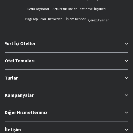
Setur Yayınları
Setur Etik İlkeler
Yatırımcı İlişkileri
Bilgi Toplumu Hizmetleri
İşlem Rehberi
Çerez Ayarları
Yurt İçi Oteller
Otel Temaları
Turlar
Kampanyalar
Diğer Hizmetlerimiz
İletişim