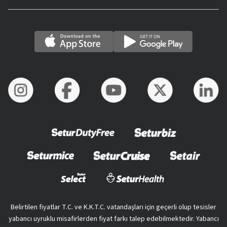
Belirtilen fiyatlar T.C. ve K.K.T.C. vatandaşları için geçerli olup tesisler
yabancı uyruklu misafirlerden fiyat farkı talep edebilmektedir. Yabancı