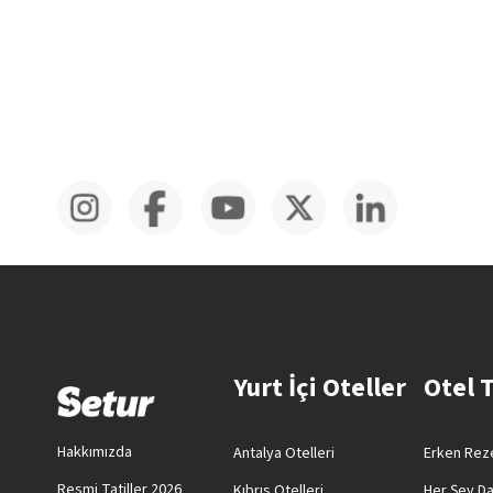
Yurt İçi Oteller
Otel 
Hakkımızda
Antalya Otelleri
Erken Reze
Resmi Tatiller 2026
Kıbrıs Otelleri
Her Şey Da