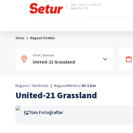
Setur Servis Turistik A.Ş.
Belge No: 728
Setur
Nagaon Otelleri
Otel / Konum
Nagaon / Hindistan
|
Nagaon
Merkez:
63.1
km
United-21 Grassland
Tüm Fotoğraflar