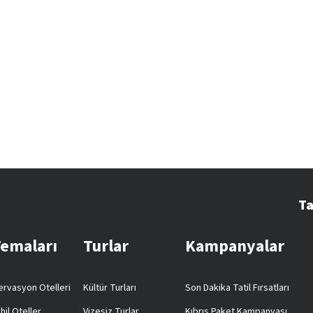
Ta
Temaları
Turlar
Kampanyalar
rvasyon Otelleri
Kültür Turları
Son Dakika Tatil Fırsatları
hil Oteller
Vizesiz Turlar
Kıbrıs Paket Kampanyası