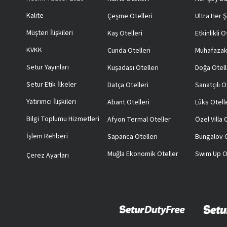
Kalite
Çeşme Otelleri
Ultra Her Ş
Müşteri İlişkileri
Kaş Otelleri
Etkinlikli O
KVKK
Cunda Otelleri
Muhafazak
Setur Yayınları
Kuşadası Otelleri
Doğa Otell
Setur Etik İlkeler
Datça Otelleri
Sanatçılı O
Yatırımcı İlişkileri
Abant Otelleri
Lüks Otell
Bilgi Toplumu Hizmetleri
Afyon Termal Oteller
Özel Villa
İşlem Rehberi
Sapanca Otelleri
Bungalov O
Muğla Ekonomik Oteller
Swim Up O
Çerez Ayarları