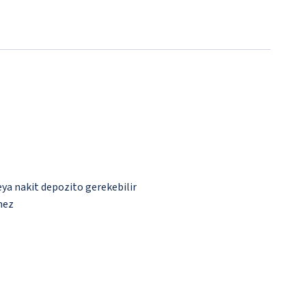
eya nakit depozito gerekebilir
mez