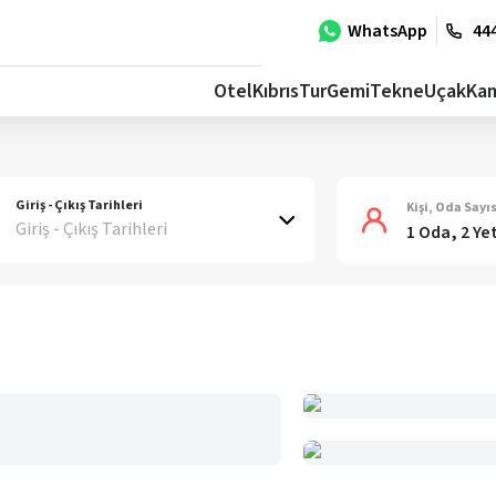
WhatsApp
444
Otel
Kıbrıs
Tur
Gemi
Tekne
Uçak
Ka
Giriş - Çıkış Tarihleri
Kişi, Oda Sayıs
Giriş - Çıkış Tarihleri
1 Oda, 2 Ye