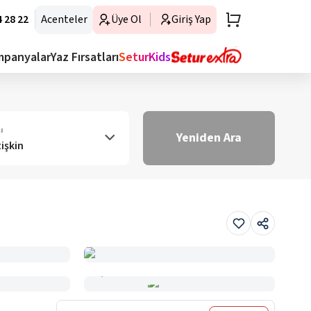
 28 22
Acenteler
Üye Ol
Giriş Yap
mpanyalar
Yaz Fırsatları
SeturKids
ı
Yeniden Ara
tişkin
Haritada Gör