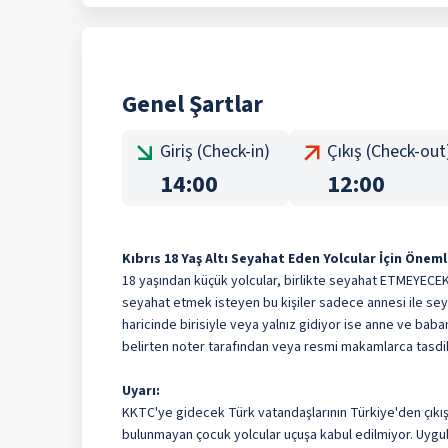
Genel Şartlar
Giriş (Check-in)
Çıkış (Check-out
14:00
12:00
Kıbrıs 18 Yaş Altı Seyahat Eden Yolcular İçin Öneml
18 yaşından küçük yolcular, birlikte seyahat ETMEYECE
seyahat etmek isteyen bu kişiler sadece annesi ile 
haricinde birisiyle veya yalnız gidiyor ise anne ve bab
belirten noter tarafından veya resmi makamlarca tas
Uyarı:
KKTC'ye gidecek Türk vatandaşlarının Türkiye'den çıkış işl
bulunmayan çocuk yolcular uçuşa kabul edilmiyor. Uygu