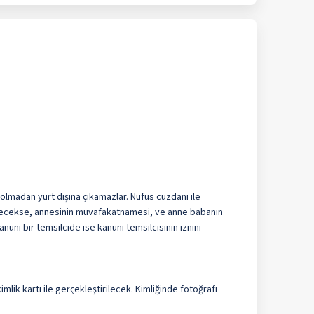
ile belirtilen özellikler ücretlidir.
madan yurt dışına çıkamazlar. Nüfus cüzdanı ile
decekse, annesinin muvafakatnamesi, ve anne babanın
uni bir temsilcide ise kanuni temsilcisinin iznini
imlik kartı ile gerçekleştirilecek. Kimliğinde fotoğrafı