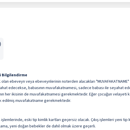
)
i Bilgilendirme
K olan ebeveyn veya ebeveynlerinin noterden alacakları "MUVAFAKATNAME" ol
seyahat edecekse, babasının muvafakatnamesi, sadece babası ile seyahat e
anın her ikisinin de muvafakatnamesi gerekmektedir. Eğer çocuğun velayeti kan
dik edilmiş muvafakatname gerekmektedir
.
emlerinde, eski tip kimlik kartları geçersiz olacak. Çıkış işlemleri yeni tip k
lama, yeni doğan bebekler de dahil olmak üzere geçerli.