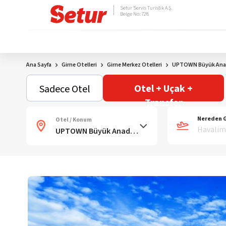
Setur Servis Turistik A.Ş.
Belge No: 728
Ana Sayfa
Girne Otelleri
Girne Merkez Otelleri
UPTOWN Büyük Anad
Otel + Uçak +
Sadece Otel
Transfer
Nereden G
Otel / Konum