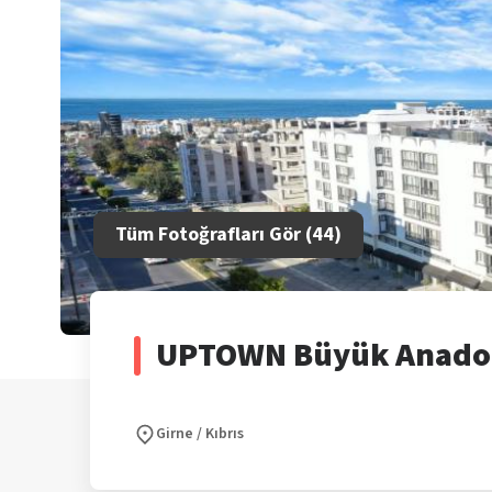
Tüm Fotoğrafları Gör (
44
)
UPTOWN Büyük Anadol
Girne
/
Kıbrıs