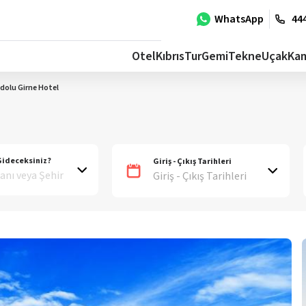
WhatsApp
444
Otel
Kıbrıs
Tur
Gemi
Tekne
Uçak
Ka
olu Girne Hotel
ideceksiniz?
Giriş - Çıkış Tarihleri
Giriş - Çıkış Tarihleri