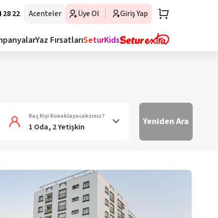
 28 22
Acenteler
Üye Ol
Giriş Yap
mpanyalar
Yaz Fırsatları
SeturKids
Kaç Kişi Konaklayacaksınız?
Yeniden Ara
1 Oda, 2 Yetişkin