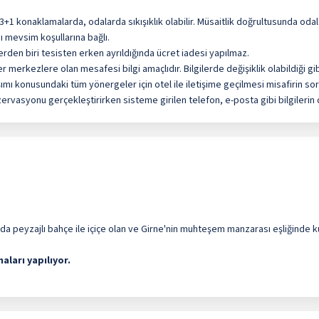
 3+1 konaklamalarda, odalarda sıkışıklık olabilir. Müsaitlik doğrultusunda o
ı mevsim koşullarına bağlı.
rden biri tesisten erken ayrıldığında ücret iadesi yapılmaz.
merkezlere olan mesafesi bilgi amaçlıdır. Bilgilerde değişiklik olabildiği gib
ımı konusundaki tüm yönergeler için otel ile iletişime geçilmesi misafirin s
zervasyonu gerçekleştirirken sisteme girilen telefon, e-posta gibi bilgilerin
da peyzajlı bahçe ile içiçe olan ve Girne'nin muhteşem manzarası eşliğinde k
aları yapılıyor.