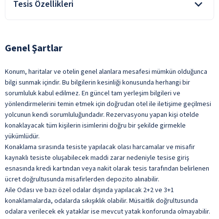
Tesis Özellikleri
hizmetleri ve bazı hizmet alanlarının kullanımı,
konaklama süresince kısıtlandırılmış, tamamen
Aile Dostu
kaldırılmış ve/veya kapatılmış olabilir
.
Oda Kahvaltı konaklamalarda; sabah kahvaltısı dışında,
Asansör
Genel Şartlar
tesiste alınan tüm yiyecek ve içecekler ücretlidir.
Açık Büfe Kahvaltı
Lobi
Kapalı Restoran
Konum, haritalar ve otelin genel alanlara mesafesi mümkün olduğunca
bilgi sunmak içindir. Bu bilgilerin kesinliği konusunda herhangi bir
Oda Servisi
sorumluluk kabul edilmez. En güncel tam yerleşim bilgileri ve
Taze Sıkılmış Meyve Suları
yönlendirmelerini temin etmek için doğrudan otel ile iletişime geçilmesi
yolcunun kendi sorumluluğundadır. Rezervasyonu yapan kişi otelde
Türk Kahvesi
konaklayacak tüm kişilerin isimlerini doğru bir şekilde girmekle
ile belirtilen özellikler ücretlidir.
yükümlüdür.
Konaklama sırasında tesiste yapılacak olası harcamalar ve misafir
kaynaklı tesiste oluşabilecek maddi zarar nedeniyle tesise giriş
esnasında kredi kartından veya nakit olarak tesis tarafından belirlenen
ücret doğrultusunda misafirlerden depozito alınabilir.
Aile Odası ve bazı özel odalar dışında yapılacak 2+2 ve 3+1
konaklamalarda, odalarda sıkışıklık olabilir. Müsaitlik doğrultusunda
odalara verilecek ek yataklar ise mevcut yatak konforunda olmayabilir.