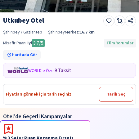
Utkubey Otel
Şahinbey / Gaziantep
|
Şahinbey
Merkez:
16.7
km
3.7
/5
Misafir Puanı
İyi
Tüm Yorumlar
Haritada Gör
9 Taksit
WORLD'e Özel
Fiyatları görmek için tarih seçiniz
Tarih Seç
Otel’de Geçerli Kampanyalar
%3 Setur Puan Kazanma Fırsatı