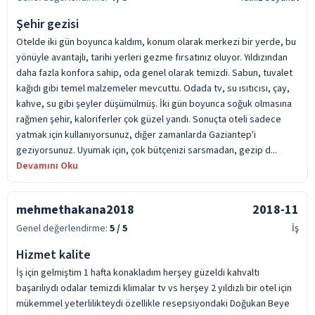
Şehir gezisi
Otelde iki gün boyunca kaldım, konum olarak merkezi bir yerde, bu
yönüyle avantajlı, tarihi yerleri gezme fırsatınız oluyor. Yıldızından
daha fazla konfora sahip, oda genel olarak temizdi. Sabun, tuvalet
kağıdı gibi temel malzemeler mevcuttu. Odada tv, su ısıtıcısı, çay,
kahve, su gibi şeyler düşümülmüş. İki gün boyunca soğuk olmasına
rağmen şehir, kaloriferler çok güzel yandı. Sonuçta oteli sadece
yatmak için kullanıyorsunuz, diğer zamanlarda Gaziantep'i
geziyorsunuz. Uyumak için, çok bütçenizi sarsmadan, gezip d...
Devamını Oku
mehmethakana2018
2018-11
Genel değerlendirme:
5
/ 5
İş
Hizmet kalite
İş için gelmiştim 1 hafta konakladım herşey güzeldi kahvaltı
başarılıydı odalar temizdi klimalar tv vs herşey 2 yıldızlı bir otel için
mükemmel yeterlilikteydi özellikle resepsiyondaki Doğukan Beye