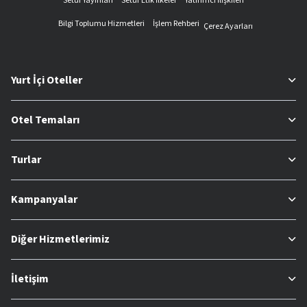
Setur Yayınları
Setur Etik İlkeler
Yatırımcı İlişkileri
Bilgi Toplumu Hizmetleri
İşlem Rehberi
Çerez Ayarları
Yurt İçi Oteller
Otel Temaları
Turlar
Kampanyalar
Diğer Hizmetlerimiz
İletişim