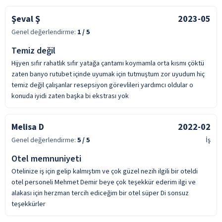
Şeval Ş
2023-05
Genel değerlendirme:
1
/ 5
Temiz değil
Hijyen sıfır rahatlık sıfır yatağa çantamı koymamla orta kısmı çöktü
zaten banyo rutubet içinde uyumak için tutmuştum zor uyudum hiç
temiz değil çalışanlar resepsiyon görevlileri yardımcı oldular o
konuda iyidi zaten başka bi ekstrası yok
Melisa D
2022-02
Genel değerlendirme:
5
/ 5
İş
Otel memnuniyeti
Otelinize iş için gelip kalmıştım ve çok güzel nezih ilgili bir oteldi
otel personeli Mehmet Demir beye çok teşekkür ederim ilgi ve
alakası için herzman tercih ediceğim bir otel süper Di sonsuz
teşekkürler