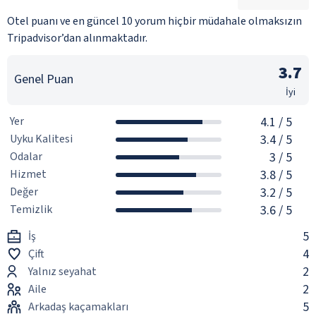
Otel puanı ve en güncel 10 yorum hiçbir müdahale olmaksızın
Tripadvisor’dan alınmaktadır.
3.7
Genel Puan
İyi
Yer
4.1
/ 5
Uyku Kalitesi
3.4
/ 5
Odalar
3
/ 5
Hizmet
3.8
/ 5
Değer
3.2
/ 5
Temizlik
3.6
/ 5
5
İş
4
Çift
2
Yalnız seyahat
2
Aile
5
Arkadaş kaçamakları