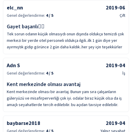
elc_nn
2019-06
Genel değerlendirme:
4
/ 5
Çift
Gayet başarılı👌🏻
Tek sorun odanın küçük olmasıydı onun dışında oldukça temizdi çok
merkezi bir yerde otel personeli oldukça ilgili..ilk 1 gün diye yer
ayırmıştık gidip görünce 2 gün daha kaldık..her şey için teşekkürler
Adn S
2019-04
Genel değerlendirme:
4
/ 5
İş
Kent merkezinde olması avantaj
Kent merkezinde olması bir avantaj. Bunun yanı sıra çalışanların
güleryüzü ve misafirperverliği çok iyi. odalar biraz küçük olsa da iş
amaçlı seyahatlerde tercih edilebilir. bu açıdan tavsiye edilebilir.
baybarse2018
2019-04
Genel değerlendirme:
4
/ 5
Yalnız seyahat