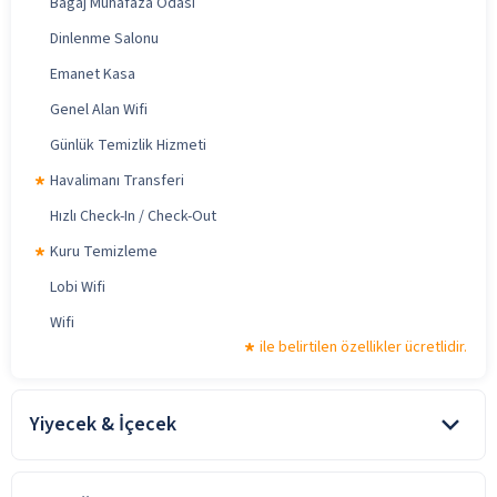
Bagaj Muhafaza Odası
Dinlenme Salonu
Emanet Kasa
Genel Alan Wifi
Günlük Temizlik Hizmeti
Havalimanı Transferi
Hızlı Check-In / Check-Out
Kuru Temizleme
Lobi Wifi
Wifi
ile belirtilen özellikler ücretlidir.
Yiyecek & İçecek
Covid-19 kapsamındaki genelge ve yasal
düzenlemelere göre, tesisin konsept dahilinde sunulan