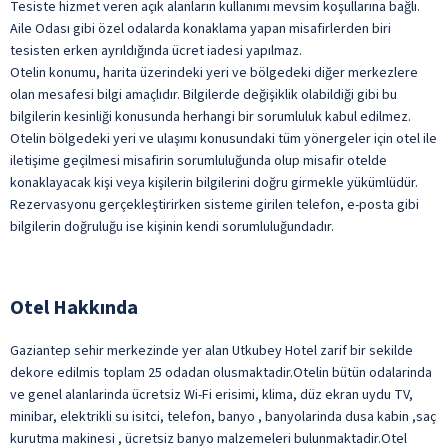
Tesiste hizmet veren açık alanların kullanımı mevsim koşullarına bağlı.
Aile Odası gibi özel odalarda konaklama yapan misafirlerden biri
tesisten erken ayrıldığında ücret iadesi yapılmaz.
Otelin konumu, harita üzerindeki yeri ve bölgedeki diğer merkezlere
olan mesafesi bilgi amaçlıdır. Bilgilerde değişiklik olabildiği gibi bu
bilgilerin kesinliği konusunda herhangi bir sorumluluk kabul edilmez.
Otelin bölgedeki yeri ve ulaşımı konusundaki tüm yönergeler için otel ile
iletişime geçilmesi misafirin sorumluluğunda olup misafir otelde
konaklayacak kişi veya kişilerin bilgilerini doğru girmekle yükümlüdür.
Rezervasyonu gerçekleştirirken sisteme girilen telefon, e-posta gibi
bilgilerin doğruluğu ise kişinin kendi sorumluluğundadır.
Otel Hakkında
Gaziantep sehir merkezinde yer alan Utkubey Hotel zarif bir sekilde
dekore edilmis toplam 25 odadan olusmaktadir.Otelin bütün odalarinda
ve genel alanlarinda ücretsiz Wi-Fi erisimi, klima, düz ekran uydu TV,
minibar, elektrikli su isitci, telefon, banyo , banyolarinda dusa kabin ,saç
kurutma makinesi , ücretsiz banyo malzemeleri bulunmaktadir.Otel