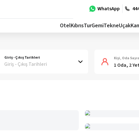
WhatsApp
444
Otel
Kıbrıs
Tur
Gemi
Tekne
Uçak
Ka
Giriş - Çıkış Tarihleri
Kişi, Oda Sayıs
Giriş - Çıkış Tarihleri
1 Oda, 2 Ye