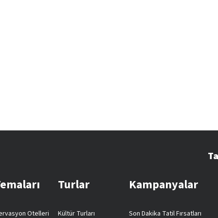
Ta
Temaları
Turlar
Kampanyalar
rvasyon Otelleri
Kültür Turları
Son Dakika Tatil Fırsatları