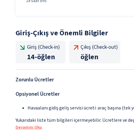
24 saat ofis
Giriş-Çıkış ve Önemli Bilgiler
Giriş (Check-in)
Çıkış (Check-out)
14
-
öğlen
öğlen
Zorunlu Ücretler
Opsiyonel Ücretler
Havaalanı gidiş geliş servisi ücreti: araç başına (tek 
Yukarıdaki liste tüm bilgileri içermeyebilir. Ücretlere ve de
Devamını Oku