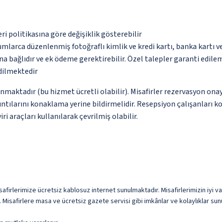
eri politikasına göre değişiklik gösterebilir
umlarca düzenlenmiş fotoğraflı kimlik ve kredi kartı, banka kartı v
na bağlıdır ve ek ödeme gerektirebilir. Özel talepler garanti edile
edilmektedir
nmaktadır (bu hizmet ücretli olabilir). Misafirler rezervasyon onayı
ntılarını konaklama yerine bildirmelidir. Resepsiyon çalışanları ko
i araçları kullanılarak çevrilmiş olabilir.
afirlerimize ücretsiz kablosuz internet sunulmaktadır. Misafirlerimizin iyi va
. Misafirlere masa ve ücretsiz gazete servisi gibi imkânlar ve kolaylıklar su