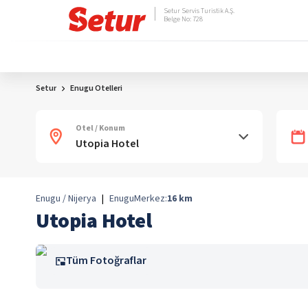
Setur Servis Turistik A.Ş.
Belge No: 728
Setur
Enugu Otelleri
Otel / Konum
Enugu / Nijerya
|
Enugu
Merkez:
16
km
Utopia Hotel
Tüm Fotoğraflar