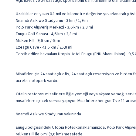
Açık havuz ve 24 saat açık spor salonu dâhil dinlenme olanaklarında
Uzaklıklar en yakın 0.1 mil ve kilometre değerine yuvarlanarak göst
Nnamdi Azikiwe Stadyumu - 3 km / 1,9 mi
Polo Park Alışveriş Merkezi - 3,6 km / 2,3 mi
Enugu Golf Sahası - 4,6 km / 2,8 mi
Miliken Hill - 9,6 km / 6 mi
Ezeagu Cave - 41,5 km / 25,8 mi
Tercih edilen havaalanı Utopia Hotel Enugu (ENU-Akanu Ibiam) - 9,5
Misafirler için 24 saat açık ofis, 24 saat açık resepsiyon ve birden 
ücretsiz otopark vardır.
Otelin restoranı misafirlere öğle yemeği veya akşam yemeği servis
misafirlere içecek servisi yapıyor. Misafirlere her gün 7 ve 11 arası
Nnamdi Azikiwe Stadyumu yakınında
Enugu bölgesindeki Utopia Hotel konaklamanızda, Polo Park Alışver
Miliken Hill ile 6 mi (9,6 km) mesafede.