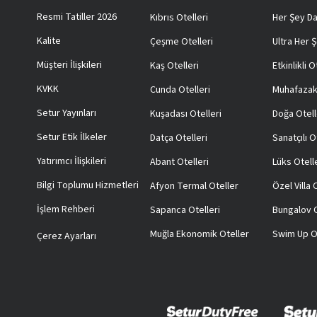
Resmi Tatiller 2026
Kıbrıs Otelleri
Her Şey Da
Kalite
Çeşme Otelleri
Ultra Her Ş
Müşteri İlişkileri
Kaş Otelleri
Etkinlikli O
KVKK
Cunda Otelleri
Muhafazak
Setur Yayınları
Kuşadası Otelleri
Doğa Otell
Setur Etik İlkeler
Datça Otelleri
Sanatçılı O
Yatırımcı İlişkileri
Abant Otelleri
Lüks Otell
Bilgi Toplumu Hizmetleri
Afyon Termal Oteller
Özel Villa
İşlem Rehberi
Sapanca Otelleri
Bungalov O
Muğla Ekonomik Oteller
Swim Up O
Çerez Ayarları