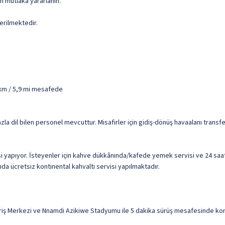
n mutlaka yararlanın.
erilmektedir.
 km / 5,9 mi mesafede
fazla dil bilen personel mevcuttur. Misafirler için gidiş-dönüş havaalanı trans
i yapıyor. İsteyenler için kahve dükkânında/kafede yemek servisi ve 24 sa
nda ücretsiz kontinental kahvaltı servisi yapılmaktadır.
iş Merkezi ve Nnamdi Azikiwe Stadyumu ile 5 dakika sürüş mesafesinde konak