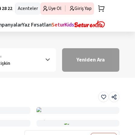
 28 22
Acenteler
Üye Ol
Giriş Yap
mpanyalar
Yaz Fırsatları
SeturKids
ı
Yeniden Ara
tişkin
Haritada Gör