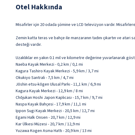
Otel Hakkında
Misafirler için 20 odada şömine ve LCD televizyon vardır. Misafirlere
Zemin katta teras ve bahçe ile manzaranın tadını çıkartın ve atari s
desteği vardır.
Uzaklıklar en yakın 0.1 mil ve kilometre değerine yuvarlanarak göst
Naeba Kayak Merkezi - 0,2 km / 0,1 mi
Kagura Tashiro Kayak Merkezi - 5,9 km / 3,7 mi
Okukiyo Santrali - 7,5 km / 4,7 mi
Jōshin etsu-kōgen Ulusal Parkı - 11,1 km / 6,9 mi
Kagura Kayak Merkezi - 12,9 km / 8 mi
Chōjukan Hoshi Japon Kaplıcası - 15,7 km / 9,7 mi
Naspa Kayak Bahçesi - 17,9 km / 11,1 mi
Ippon Sugi Kayak Merkezi - 20,5 km / 12,7 mi
Egami Halk Onsen - 20,7 km / 12,9 mi
Kar Ülkesi Müzesi - 20,7 km / 12,9 mi
Yuzawa Kogen Asma Hattı - 20,9 km / 13 mi