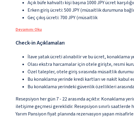
Açık büfe kahvaltı kişi başına 1000 JPY ücret karşılığ
Erken giriş ücreti: 500 JPY (müsaitlik durumuna bağlıd
Geç çıkış ücreti: 700 JPY (müsaitlik
Devamını Oku
Check-in Açıklamaları
İlave yatak ücreti alınabilir ve bu ücret, konaklama y
Olası ekstra harcamalar için otele girişte, resmi kur
Özel talepler, otele giriş sırasında müsaitlik durumu
Bu konaklama yerinde kredi kartları ve nakit kabul 
Bu konaklama yerindeki güvenlik özellikleri arasın
Resepsiyon her gün 7 - 22 arasında açıktır. Konaklama yeri
iletişime geçmesi gereklidir. Resepsiyon sınırlı saatlerde 
Yarım Pansiyon fiyat planında rezervasyon yapan misafirle