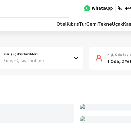
WhatsApp
444
Otel
Kıbrıs
Tur
Gemi
Tekne
Uçak
Ka
Giriş - Çıkış Tarihleri
Kişi, Oda Sayıs
Giriş - Çıkış Tarihleri
1 Oda, 2 Ye