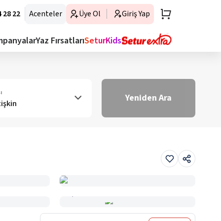
 28 22
Acenteler
Üye Ol
Giriş Yap
mpanyalar
Yaz Fırsatları
SeturKids
ı
Yeniden Ara
tişkin
Haritada Gör