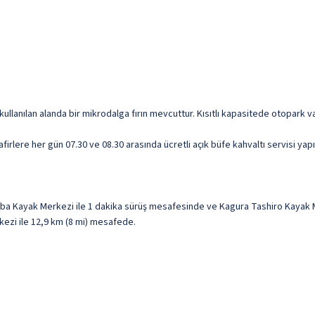
kullanılan alanda bir mikrodalga fırın mevcuttur. Kısıtlı kapasitede otopark va
irlere her gün 07.30 ve 08.30 arasında ücretli açık büfe kahvaltı servisi yap
ba Kayak Merkezi ile 1 dakika sürüş mesafesinde ve Kagura Tashiro Kayak M
kezi ile 12,9 km (8 mi) mesafede.