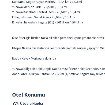
Kandatsu Kogen Kayak Merkezi - 21,4 km / 13,3 mi
Yuzawa Merkez Parkı - 21,5 km / 13,3 mi
Yuzawa Kasabası Tarih Müzesi - 21,6 km / 13,4 mi
Echigo-Tsumari Sanat Alanı - 21,6 km / 13,4 mi
En yakın havaalanı Niigata (KIJ) - 167,8 km / 104,3 mi
Misafirler için birden fazla dil bilen personel, çamaşırhane ve ortak 
Utopia Naeba misafirlerine restoranda yemek servisi yapılıyor. Misaf
Naeba Kayak Merkezi yakınında
Yuzawa bölgesindeki Utopia Naeba misafirlere nehir üzerinde, Nae
dostu otel Okukiyo Santrali ile 7,5 km (4,7 mi) ve Kagura Kayak Mer
Otel Konumu
Utopia Naeba