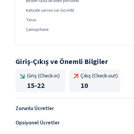
Birden fazla dil bilen personel
Kahvaltı servisi var (ücretli)
Teras
Çamaşırhane
Giriş-Çıkış ve Önemli Bilgiler
Giriş (Check-in)
Çıkış (Check-out)
15
-
22
10
Zorunlu Ücretler
Opsiyonel Ücretler