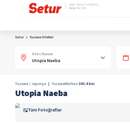
Setur Servis Turistik A.Ş.
Belge No: 728
Setur
Yuzawa Otelleri
Otel / Konum
Yuzawa / Japonya
|
Yuzawa
Merkez:
303.4
km
Utopia Naeba
Tüm Fotoğraflar