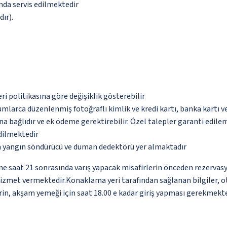
ında servis edilmektedir
ır).
eri politikasına göre değişiklik gösterebilir
umlarca düzenlenmiş fotoğraflı kimlik ve kredi kartı, banka kartı v
na bağlıdır ve ek ödeme gerektirebilir. Özel talepler garanti edile
edilmektedir
da yangın söndürücü ve duman dedektörü yer almaktadır
ne saat 21 sonrasında varış yapacak misafirlerin önceden rezervas
hizmet vermektedir.Konaklama yeri tarafından sağlanan bilgiler, oto
rin, akşam yemeği için saat 18.00 e kadar giriş yapması gerekmekte