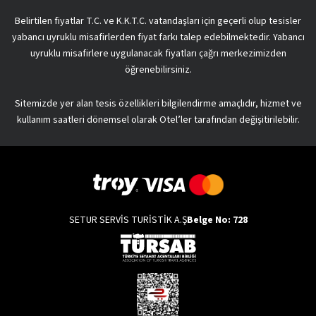
Belirtilen fiyatlar T.C. ve K.K.T.C. vatandaşları için geçerli olup tesisler
yabancı uyruklu misafirlerden fiyat farkı talep edebilmektedir. Yabancı
uyruklu misafirlere uygulanacak fiyatları çağrı merkezimizden
öğrenebilirsiniz.
Sitemizde yer alan tesis özellikleri bilgilendirme amaçlıdır, hizmet ve
kullanım saatleri dönemsel olarak Otel’ler tarafından değişitirilebilir.
SETUR SERVİS TURİSTİK A.Ş
Belge No: 728