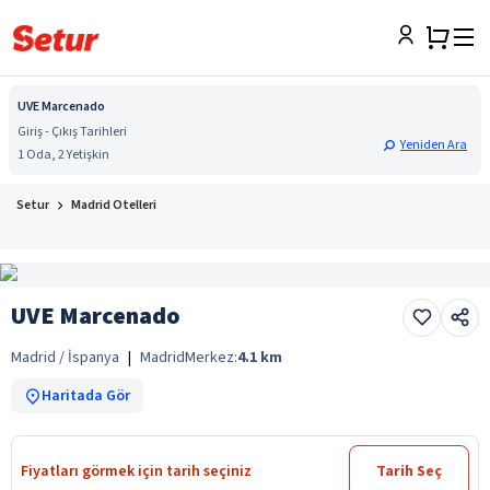
UVE Marcenado
Giriş - Çıkış Tarihleri
Yeniden Ara
1 Oda, 2 Yetişkin
Setur
Madrid Otelleri
UVE Marcenado
Madrid / İspanya
|
Madrid
Merkez:
4.1
km
Haritada Gör
Fiyatları görmek için tarih seçiniz
Tarih Seç