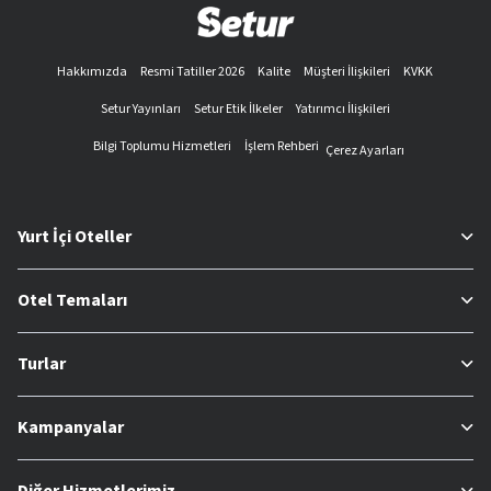
Hakkımızda
Resmi Tatiller 2026
Kalite
Müşteri İlişkileri
KVKK
Setur Yayınları
Setur Etik İlkeler
Yatırımcı İlişkileri
Bilgi Toplumu Hizmetleri
İşlem Rehberi
Çerez Ayarları
Yurt İçi Oteller
Otel Temaları
Turlar
Kampanyalar
Diğer Hizmetlerimiz