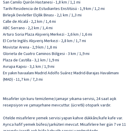
San Camilo Quirón Hastanesi - 1,8 km / 1,1 mi
Tarihi Residencia de Estudiantes Enstitüsü - 1,9 km / 1,2 mi
Birleşik Devletler Elçilik Binası - 2,1 km / 1,3 mi
Calle de Alcalá - 2,2 km / 1,4 mi
ABC Serrano - 2,2 km / 1,4 mi
Arturo Soria Plaza Alışveriş Merkezi - 2,6 km / 1,6 mi
El Corte Inglés Alışveriş Merkezi - 2,8 km / 1,7 mi
Movistar Arena - 2,9 km / 1,8 mi
Glorieta de Cuatro Caminos Bölgesi - 3 km / 1,9 mi
Plaza de Castilla - 3,1 km / 1,9 mi
Avrupa Kapısı - 3,1 km / 1,9 mi
En yakın havaalanı Madrid Adolfo Suárez Madrid-Barajas Havalimanı
(MAD) - 11,7 km / 7,3 mi
Misafirler için kuru temizleme/çamaşır yıkama servisi, 24 saat açık
resepsiyon ve çamaşırhane mevcuttur. (ücretli) otopark vardır.
Otelde misafirlere yemek servisi yapan kahve dükkânı/kafe kafe var.
Ayrıca hafif yemek büfesi/şarküteri mevcut. Misafirlere her gün 7 ve 11
arasında ücretli açık büfe kahvaltı servisi yapılmaktadır.