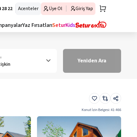
 28 22
Acenteler
Üye Ol
Giriş Yap
mpanyalar
Yaz Fırsatları
SeturKids
ı
Yeniden Ara
tişkin
Konut İzin Belgesi
:
41-466