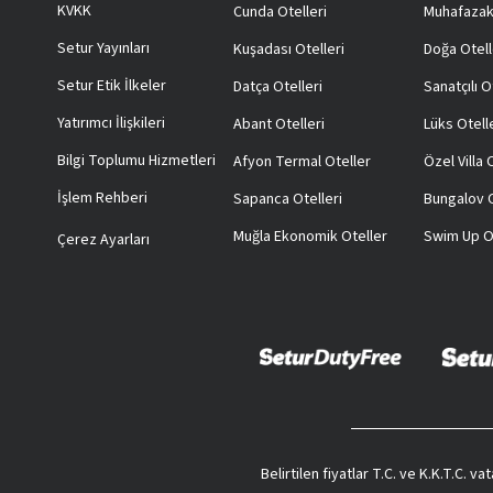
KVKK
Cunda Otelleri
Muhafazak
Setur Yayınları
Kuşadası Otelleri
Doğa Otell
Setur Etik İlkeler
Datça Otelleri
Sanatçılı O
Yatırımcı İlişkileri
Abant Otelleri
Lüks Otell
Bilgi Toplumu Hizmetleri
Afyon Termal Oteller
Özel Villa
İşlem Rehberi
Sapanca Otelleri
Bungalov O
Muğla Ekonomik Oteller
Swim Up O
Çerez Ayarları
Belirtilen fiyatlar T.C. ve K.K.T.C. 