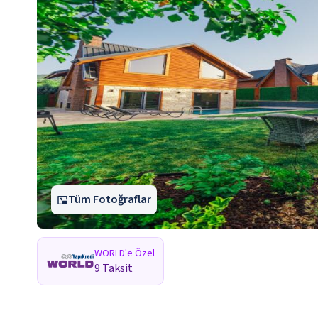
Tüm Fotoğraflar
WORLD'e Özel
9 Taksit