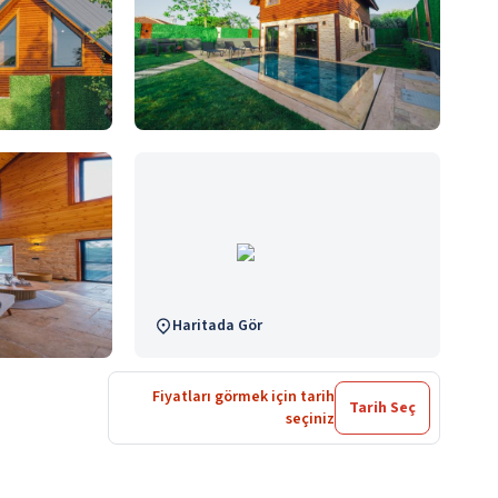
Haritada Gör
Fiyatları görmek için tarih
Tarih Seç
seçiniz