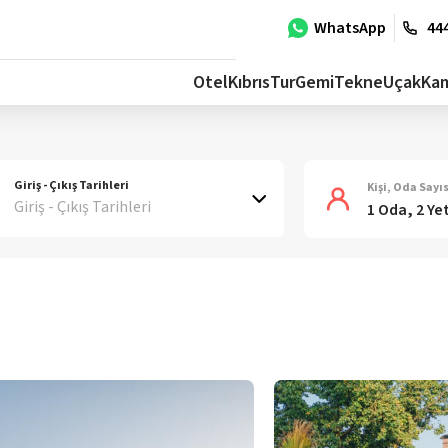
WhatsApp
444
Otel
Kıbrıs
Tur
Gemi
Tekne
Uçak
Ka
Giriş - Çıkış Tarihleri
Kişi, Oda Sayıs
Giriş - Çıkış Tarihleri
1 Oda, 2 Ye