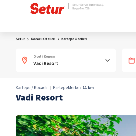
Setur Servis Turistik A.Ş.
Belge No: 728
Setur
Kocaeli Otelleri
Kartepe Otelleri
Otel / Konum
Kartepe / Kocaeli
|
Kartepe
Merkez:
11
km
Vadi Resort