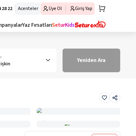
 28 22
Acenteler
Üye Ol
Giriş Yap
mpanyalar
Yaz Fırsatları
SeturKids
ı
Yeniden Ara
tişkin
Haritada Gör