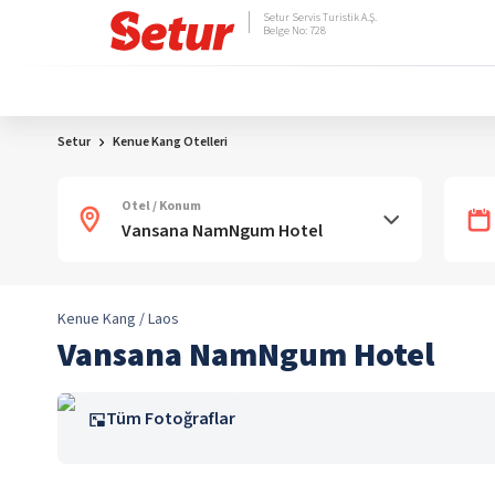
Setur Servis Turistik A.Ş.
Belge No: 728
Setur
Kenue Kang Otelleri
Otel / Konum
Kenue Kang / Laos
Vansana NamNgum Hotel
Tüm Fotoğraflar