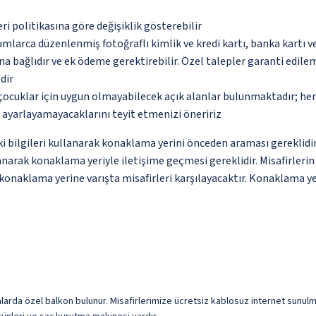
eri politikasına göre değişiklik gösterebilir
umlarca düzenlenmiş fotoğraflı kimlik ve kredi kartı, banka kartı v
na bağlıdır ve ek ödeme gerektirebilir. Özel talepler garanti edile
dir
çocuklar için uygun olmayabilecek açık alanlar bulunmaktadır; he
p ayarlayamayacaklarını teyit etmenizi öneririz
ki bilgileri kullanarak konaklama yerini önceden araması gereklid
anarak konaklama yeriyle iletişime geçmesi gereklidir. Misafirleri
konaklama yerine varışta misafirleri karşılayacaktır. Konaklama yer
larda özel balkon bulunur. Misafirlerimize ücretsiz kablosuz internet sunulmak