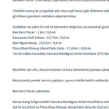
kanalları vardır. Özel banyo, duş kabini, ücretsiz banyo/kozmetik ü
Oteldeki masaj ile yorgunluk atın veya açık havuz gibi dinlenme imk
görülmesi gereken noktalara ulaşmak kolay.
Uzaklıklar en yakın 0.1 mil ve kilometre değerine yuvarlanarak göst
Ban Kern Pazarı - 1 km / 0,6 mi
Dansawan Golf Sahası - 10,7 km / 6,6 mi
Nam Ngum Barajı - 15,8 km / 9,8 mi
Phou Khao Khouay Ulusal Parkı Girişi - 17,4 km / 10,8 mi
Tercih edilen havaalanı Vansana NamNgum Hotel Vientiane (VTE-Watt
Misafirler için ofis, limuzin hizmeti ve kuru temizleme/çamaşır yıka
Restoranda yemek servisi yapılıyor, ayrıca otelde belirli saatlerde 
Ban Kern Pazarı yakınında
Kenue Kang bölgesindeki Vansana NamNgum Hotel misafirlere nehir 
9,8 mi (15,8 km) ve Phou Khao Khouay Ulusal Parkı Girişi ile 10,8 mi