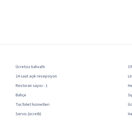
Ücretsiz kahvaltı
Of
24 saat açık resepsiyon
Li
Restoran sayısı - 1
He
Bahçe
Si
Tur/bilet hizmetleri
Üc
Servis (ücretli)
Ha