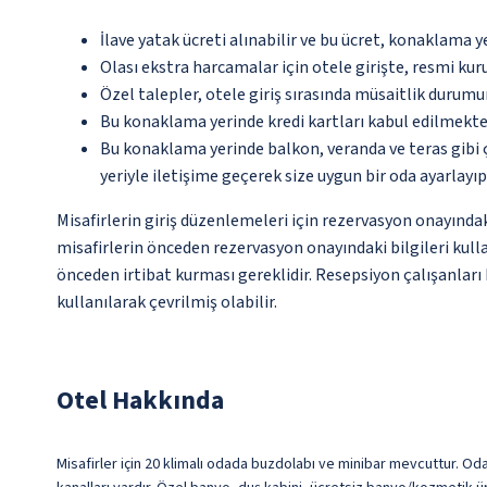
İlave yatak ücreti alınabilir ve bu ücret, konaklama y
Olası ekstra harcamalar için otele girişte, resmi kur
Özel talepler, otele giriş sırasında müsaitlik durumu
Bu konaklama yerinde kredi kartları kabul edilmekte
Bu konaklama yerinde balkon, veranda ve teras gibi 
yeriyle iletişime geçerek size uygun bir oda ayarlayı
Misafirlerin giriş düzenlemeleri için rezervasyon onayında
misafirlerin önceden rezervasyon onayındaki bilgileri kull
önceden irtibat kurması gereklidir. Resepsiyon çalışanları 
kullanılarak çevrilmiş olabilir.
Otel Hakkında
Misafirler için 20 klimalı odada buzdolabı ve minibar mevcuttur. Oda