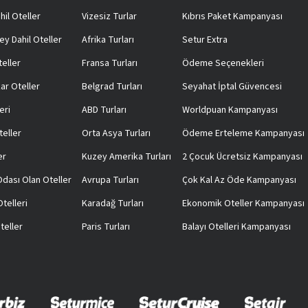
hil Oteller
Vizesiz Turlar
Kıbrıs Paket Kampanyası
ey Dahil Oteller
Afrika Turları
Setur Extra
teller
Fransa Turları
Ödeme Seçenekleri
ar Oteller
Belgrad Turları
Seyahat İptal Güvencesi
eri
ABD Turları
Worldpuan Kampanyası
teller
Orta Asya Turları
Ödeme Erteleme Kampanyası
er
Kuzey Amerika Turları
2 Çocuk Ücretsiz Kampanyası
 Odası Olan Oteller
Avrupa Turları
Çok Kal Az Öde Kampanyası
telleri
Karadağ Turları
Ekonomik Oteller Kampanyası
teller
Paris Turları
Balayı Otelleri Kampanyası