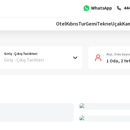
WhatsApp
444
Otel
Kıbrıs
Tur
Gemi
Tekne
Uçak
Ka
Giriş - Çıkış Tarihleri
Kişi, Oda Sayıs
Giriş - Çıkış Tarihleri
1 Oda, 2 Ye