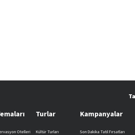
Ta
Temaları
Turlar
Kampanyalar
rvasyon Otelleri
Kültür Turları
Son Dakika Tatil Fırsatları