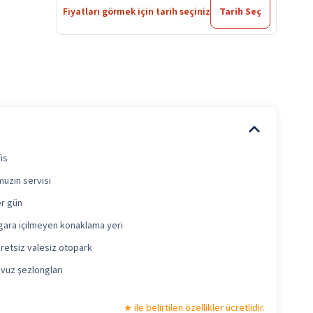
Fiyatları görmek için tarih seçiniz
Tarih Seç
is
muzin servisi
r gün
gara içilmeyen konaklama yeri
retsiz valesiz otopark
vuz şezlongları
ile belirtilen özellikler ücretlidir.