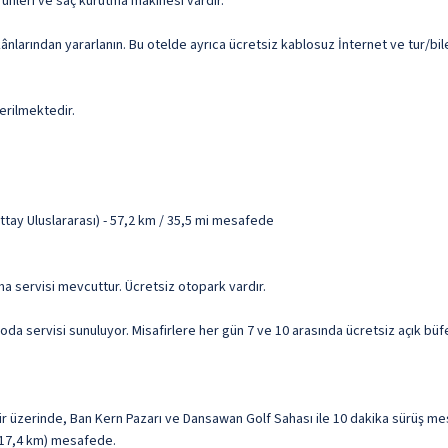
rünleri ve saç kurutma makinesi vardır.
ânlarından yararlanın. Bu otelde ayrıca ücretsiz kablosuz İnternet ve tur/bil
erilmektedir.
ay Uluslararası) - 57,2 km / 35,5 mi mesafede
ma servisi mevcuttur. Ücretsiz otopark vardır.
oda servisi sunuluyor. Misafirlere her gün 7 ve 10 arasında ücretsiz açık büfe
üzerinde, Ban Kern Pazarı ve Dansawan Golf Sahası ile 10 dakika sürüş mes
 (17,4 km) mesafede.