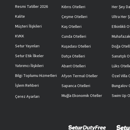
Resmi Tatiller 2026
Kıbrıs Otelleri
Her Şey Da
Kalite
Çeşme Otelleri
Ultra Her Ş
Müşteri İlişkileri
Kaş Otelleri
Etkinlikli O
KVKK
Cunda Otelleri
Muhafazak
Setur Yayınları
Kuşadası Otelleri
Doğa Otell
Setur Etik İlkeler
Datça Otelleri
Sanatçılı O
Yatırımcı İlişkileri
Abant Otelleri
Lüks Otell
Bilgi Toplumu Hizmetleri
Afyon Termal Oteller
Özel Villa
İşlem Rehberi
Sapanca Otelleri
Bungalov O
Muğla Ekonomik Oteller
Swim Up O
Çerez Ayarları