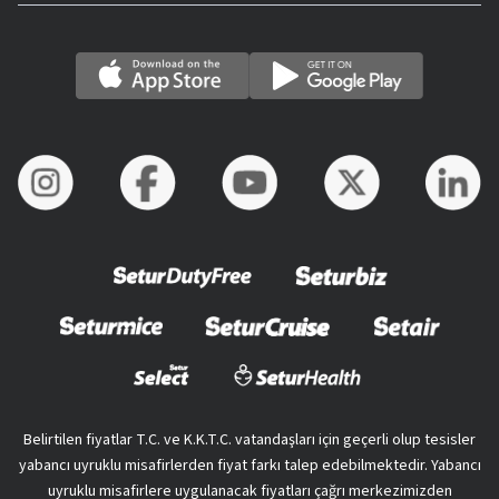
Belirtilen fiyatlar T.C. ve K.K.T.C. vatandaşları için geçerli olup tesisler
yabancı uyruklu misafirlerden fiyat farkı talep edebilmektedir. Yabancı
uyruklu misafirlere uygulanacak fiyatları çağrı merkezimizden