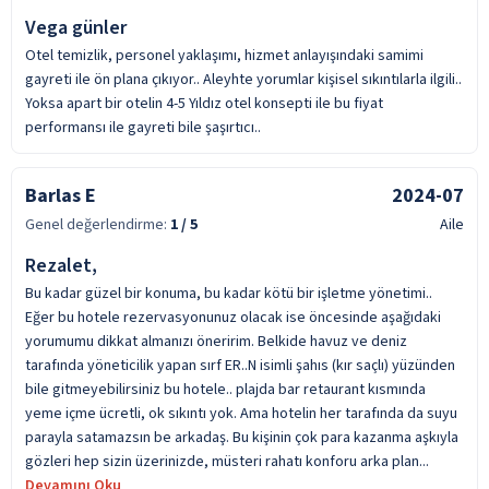
Vega günler
Otel temizlik, personel yaklaşımı, hizmet anlayışındaki samimi
gayreti ile ön plana çıkıyor.. Aleyhte yorumlar kişisel sıkıntılarla ilgili..
Yoksa apart bir otelin 4-5 Yıldız otel konsepti ile bu fiyat
performansı ile gayreti bile şaşırtıcı..
Barlas E
2024-07
Genel değerlendirme:
1
/ 5
Aile
Rezalet,
Bu kadar güzel bir konuma, bu kadar kötü bir işletme yönetimi..
Eğer bu hotele rezervasyonunuz olacak ise öncesinde aşağıdaki
yorumumu dikkat almanızı öneririm. Belkide havuz ve deniz
tarafında yöneticilik yapan sırf ER..N isimli şahıs (kır saçlı) yüzünden
bile gitmeyebilirsiniz bu hotele.. plajda bar retaurant kısmında
yeme içme ücretli, ok sıkıntı yok. Ama hotelin her tarafında da suyu
parayla satamazsın be arkadaş. Bu kişinin çok para kazanma aşkıyla
gözleri hep sizin üzerinizde, müsteri rahatı konforu arka plan...
Devamını Oku