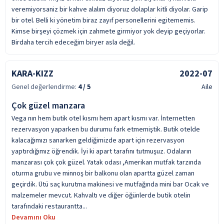
veremiyorsaniz bir kahve alalım diyoruz dolaplar kitli diyolar. Garip
bir otel. Belli ki yönetim biraz zayıf personellerini egitememis.
Kimse birşeyi çözmek için zahmete girmiyor yok deyip geçiyorlar.
Birdaha tercih edeceğim biryer asla değil.
KARA-KIZZ
2022-07
Genel değerlendirme:
4
/ 5
Aile
Çok güzel manzara
Vega nın hem butik otel kısmı hem apart kısmı var. İnternetten
rezervasyon yaparken bu durumu fark etmemiştik. Butik otelde
kalacağımızı sanarken geldiğimizde apart için rezervasyon
yaptırdığımız öğrendik. İyi ki apart tarafını tutmuşuz. Odaların
manzarası çok çok güzel. Yatak odası ,Amerikan mutfak tarzında
oturma grubu ve minnoş bir balkonu olan apartta güzel zaman
geçirdik. Ütü saç kurutma makinesi ve mutfağında mini bar Ocak ve
malzemeler mevcut. Kahvaltı ve diğer öğünlerde butik otelin
tarafındaki restaurantta...
Devamını Oku