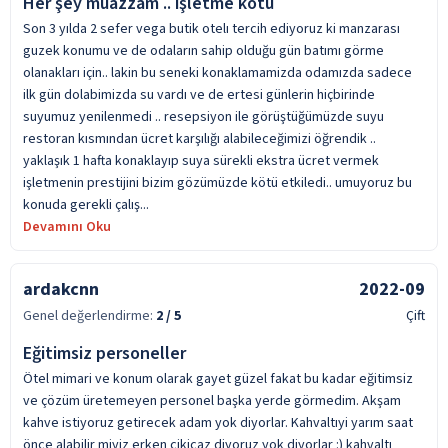
Her şey muazzam .. işletme kötü
Son 3 yılda 2 sefer vega butik otelı tercih ediyoruz ki manzarası
guzek konumu ve de odaların sahip olduğu gün batımı görme
olanakları için.. lakin bu seneki konaklamamizda odamızda sadece
ilk gün dolabimizda su vardı ve de ertesi günlerin hiçbirinde
suyumuz yenilenmedi .. resepsiyon ile görüştüğümüzde suyu
restoran kısmından ücret karşılığı alabileceğimizi öğrendik ..
yaklaşık 1 hafta konaklayıp suya sürekli ekstra ücret vermek
işletmenin prestijini bizim gözümüzde kötü etkiledi.. umuyoruz bu
konuda gerekli çalış...
Devamını Oku
ardakcnn
2022-09
Genel değerlendirme:
2
/ 5
Çift
Eğitimsiz personeller
Ötel mimari ve konum olarak gayet güzel fakat bu kadar eğitimsiz
ve çözüm üretemeyen personel başka yerde görmedim. Akşam
kahve istiyoruz getirecek adam yok diyorlar. Kahvaltıyi yarım saat
önce alabilir miyiz erken cikicaz diyoruz yok diyorlar :) kahvaltı