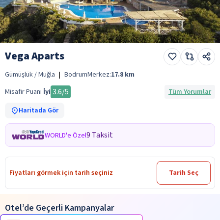
Vega Aparts
Gümüşlük / Muğla
|
Bodrum
Merkez:
17.8
km
3.6
/5
Misafir Puanı
İyi
Tüm Yorumlar
Haritada Gör
9 Taksit
WORLD'e Özel
Fiyatları görmek için tarih seçiniz
Tarih Seç
Otel’de Geçerli Kampanyalar