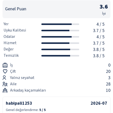
3.6
Genel Puan
İyi
Yer
4
/ 5
Uyku Kalitesi
3.7
/ 5
Odalar
4
/ 5
Hizmet
3.7
/ 5
Değer
3.8
/ 5
Temizlik
3.8
/ 5
0
İş
20
Çift
3
Yalnız seyahat
28
Aile
10
Arkadaş kaçamakları
habipali1253
2026-07
Genel değerlendirme:
5
/ 5