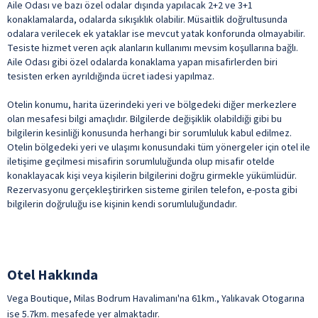
Aile Odası ve bazı özel odalar dışında yapılacak 2+2 ve 3+1
konaklamalarda, odalarda sıkışıklık olabilir. Müsaitlik doğrultusunda
odalara verilecek ek yataklar ise mevcut yatak konforunda olmayabilir.
Tesiste hizmet veren açık alanların kullanımı mevsim koşullarına bağlı.
Aile Odası gibi özel odalarda konaklama yapan misafirlerden biri
tesisten erken ayrıldığında ücret iadesi yapılmaz.
Otelin konumu, harita üzerindeki yeri ve bölgedeki diğer merkezlere
olan mesafesi bilgi amaçlıdır. Bilgilerde değişiklik olabildiği gibi bu
bilgilerin kesinliği konusunda herhangi bir sorumluluk kabul edilmez.
Otelin bölgedeki yeri ve ulaşımı konusundaki tüm yönergeler için otel ile
iletişime geçilmesi misafirin sorumluluğunda olup misafir otelde
konaklayacak kişi veya kişilerin bilgilerini doğru girmekle yükümlüdür.
Rezervasyonu gerçekleştirirken sisteme girilen telefon, e-posta gibi
bilgilerin doğruluğu ise kişinin kendi sorumluluğundadır.
Otel Hakkında
Vega Boutique, Milas Bodrum Havalimanı'na 61km., Yalıkavak Otogarına
ise 5.7km. mesafede yer almaktadır.