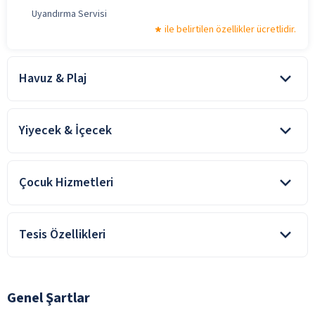
Uyandırma Servisi
ile belirtilen özellikler ücretlidir.
Havuz & Plaj
Açık Havuz
Yiyecek & İçecek
Şemsiye
Şezlong
Açık Restoran
ile belirtilen özellikler ücretlidir.
Çocuk Hizmetleri
Kapalı Restoran
Şişeli İçecekler
Çocuk Havuzu
Taze Sıkılmış Meyve Suları
ile belirtilen özellikler ücretlidir.
Tesis Özellikleri
Türk Kahvesi
İskele
Yerli Alkollü İçecek
ile belirtilen özellikler ücretlidir.
Genel Şartlar