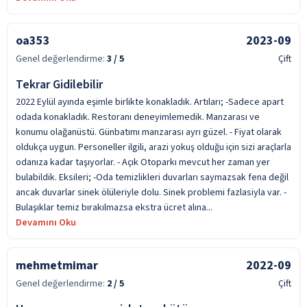
oa353
2023-09
Genel değerlendirme:
3
/ 5
Çift
Tekrar Gidilebilir
2022 Eylül ayında eşimle birlikte konakladık. Artıları; -Sadece apart
odada konakladık. Restoranı deneyimlemedik. Manzarası ve
konumu olağanüstü. Günbatımı manzarası ayrı güzel. - Fiyat olarak
oldukça uygun. Personeller ilgili, arazi yokuş olduğu için sizi araçlarla
odanıza kadar taşıyorlar. - Açık Otoparkı mevcut her zaman yer
bulabildik. Eksileri; -Oda temizlikleri duvarları saymazsak fena değil
ancak duvarlar sinek ölüleriyle dolu. Sinek problemi fazlasiyla var. -
Bulaşıklar temiz bırakılmazsa ekstra ücret alına...
Devamını Oku
mehmetmimar
2022-09
Genel değerlendirme:
2
/ 5
Çift