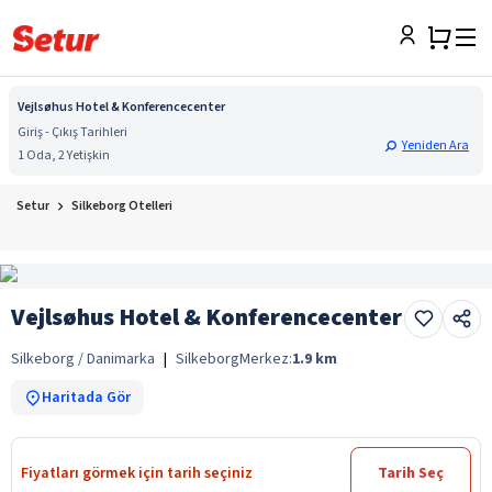
Vejlsøhus Hotel & Konferencecenter
Giriş - Çıkış Tarihleri
Yeniden Ara
1 Oda, 2 Yetişkin
Setur
Silkeborg Otelleri
Vejlsøhus Hotel & Konferencecenter
Silkeborg / Danimarka
|
Silkeborg
Merkez:
1.9
km
Haritada Gör
Fiyatları görmek için tarih seçiniz
Tarih Seç