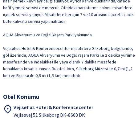
nazır yemek keyfi ayrıcalığı sunuyor. Ayrıca kahve dükkânında/kafede
hafif yemek servisi de mevcut. Oteldeki bar/oturma salonu misafirlere
içecek servisi yapıyor. Misafirlere her gün 7 ve 10 arasında ücretsiz açık
büfe kahvaltı servisi yapılmaktadır.
AQUA Akvaryumu ve Doğal Yaşam Parkı yakınında
Vejlsøhus Hotel & Konferencecenter misafirlere Silkeborg bölgesinde,
göl üzerinde, AQUA Akvaryumu ve Doğal Yaşam Parkı ile 2 dakika yürüme
mesafesinde ve Indelukket ile yaya olarak 7 dakika mesafede
konaklama fırsatı sunuyor. Bu otel Jorn, Silkeborg Müzesi ile 0,7 mi (1,2
km) ve Brassø ile 0,9 mi (1,5 km) mesafede.
Otel Konumu
Vejlsøhus Hotel & Konferencecenter
Vejlsøvej 51 Silkeborg DK-8600 DK