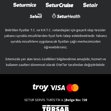
Belirtilen fiyatlar T.C. ve K.K.T.C. vatandaşları için geçerli olup tesisler
yabancı uyruklu misafirlerden fiyat farkı talep edebilmektedir. Yabancı
uyruklu misafirlere uygulanacak fiyatları çağrı merkezimizden
öğrenebilirsiniz.
Sitemizde yer alan tesis özellikleri bilgilendirme amaçlıdır, hizmet ve
kullanım saatleri dönemsel olarak Otel’ler tarafından değişitirilebilir.
SETUR SERVİS TURİSTİK A.Ş
Belge No: 728