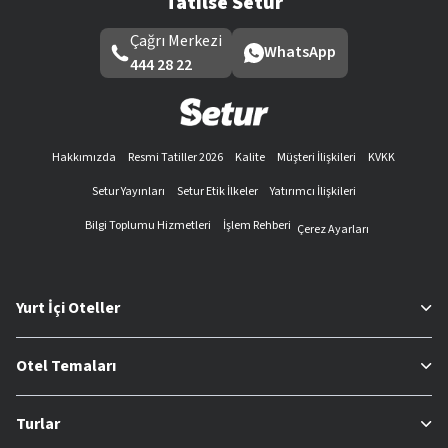
Tatilse Setur
Çağrı Merkezi
WhatsApp
444 28 22
Hakkımızda
Resmi Tatiller 2026
Kalite
Müşteri İlişkileri
KVKK
Setur Yayınları
Setur Etik İlkeler
Yatırımcı İlişkileri
Bilgi Toplumu Hizmetleri
İşlem Rehberi
Çerez Ayarları
Yurt İçi Oteller
Otel Temaları
Turlar