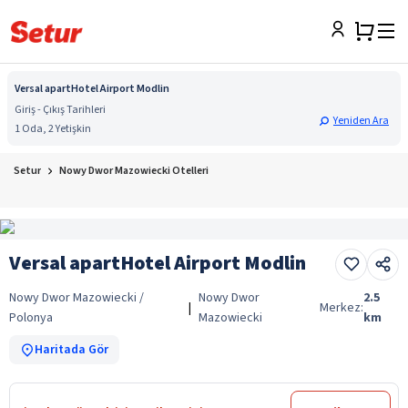
Versal apartHotel Airport Modlin
Giriş - Çıkış Tarihleri
Yeniden Ara
1 Oda, 2 Yetişkin
Setur
Nowy Dwor Mazowiecki Otelleri
Versal apartHotel Airport Modlin
Nowy Dwor Mazowiecki /
Nowy Dwor
2.5
|
Merkez:
Polonya
Mazowiecki
km
Haritada Gör