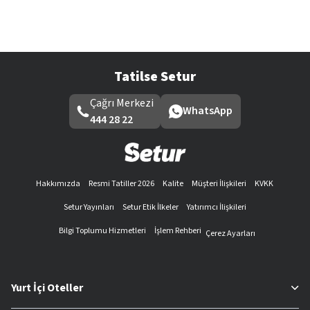
Tatilse Setur
Çağrı Merkezi
WhatsApp
444 28 22
Hakkımızda
Resmi Tatiller 2026
Kalite
Müşteri İlişkileri
KVKK
Setur Yayınları
Setur Etik İlkeler
Yatırımcı İlişkileri
Bilgi Toplumu Hizmetleri
İşlem Rehberi
Çerez Ayarları
Yurt İçi Oteller