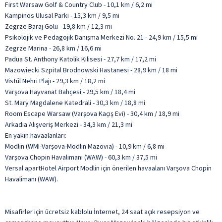
First Warsaw Golf & Country Club - 10,1 km / 6,2 mi
Kampinos Ulusal Parkı - 15,3 km / 9,5 mi
Zegrze Baraj Gölü - 19,8 km / 12,3 mi
Psikolojik ve Pedagojik Danışma Merkezi No. 21 - 24,9 km / 15,5 mi
Zegrze Marina - 26,8 km / 16,6 mi
Padua St. Anthony Katolik Kilisesi - 27,7 km / 17,2 mi
Mazowiecki Szpital Brodnowski Hastanesi - 28,9 km / 18 mi
Vistül Nehri Plajı - 29,3 km / 18,2 mi
Varşova Hayvanat Bahçesi - 29,5 km / 18,4 mi
St. Mary Magdalene Katedrali - 30,3 km / 18,8 mi
Room Escape Warsaw (Varşova Kaçış Evi) - 30,4 km / 18,9 mi
Arkadia Alışveriş Merkezi - 34,3 km / 21,3 mi
En yakın havaalanları:
Modlin (WMI-Varşova-Modlin Mazovia) - 10,9 km / 6,8 mi
Varşova Chopin Havalimanı (WAW) - 60,3 km / 37,5 mi
Versal apartHotel Airport Modlin için önerilen havaalanı Varşova Chopin
Havalimanı (WAW).
Misafirler için ücretsiz kablolu İnternet, 24 saat açık resepsiyon ve