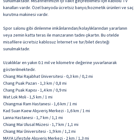
sunulmaktadır. Misafirlerimizin iyi vakit geçirebilmesi için kablolu TV
kanalları vardır. Özel banyoda ücretsiz banyo/kozmetik ürünleri ve saç
kurutma makinesi vardır.
Spor salonu gibi dinlenme imkânlarından/kolaylıklarından yararlanın
veya zemin katta teras ile manzaranın tadını çıkartın. Bu otelde
misafilere ücretsiz kablosuz İnternet ve tur/bilet desteği
sunulmaktadır.
Uzaklıklar en yakın 0.1 mil ve kilometre değerine yuvarlanarak
gösterilmektedir.
Chiang Mai Rajabhat Üniversitesi - 0,3 km / 0,2 mi
Chang Puak Pazarı - 1,3 km / 0,8 mi
Chang Puak Kapısı - 1,4 km / 0,9 mi
Wat Lok Moli - 1,5 km / 1 mi
Chiangmai Ram Hastanesi - 1,6 km / 1 mi
Kad Suan Kaew Alışveriş Merkezi - 1,6 km / 1 mi
Lanna Hastanesi - 1,7 km / 1,1 mi
Chiang Mai Ulusal Müzesi - 1,7 km / 1,1 mi
Chiang Mai Üniversitesi - 1,9 km / 1,2 mi
MAYA Lifestyle Alışveriş Merkezi - 2 km / 1,3 mi