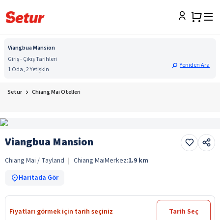
Viangbua Mansion
Giriş - Çıkış Tarihleri
Yeniden Ara
1 Oda, 2 Yetişkin
Setur
Chiang Mai Otelleri
Viangbua Mansion
Chiang Mai / Tayland
|
Chiang Mai
Merkez:
1.9
km
Haritada Gör
Fiyatları görmek için tarih seçiniz
Tarih Seç