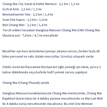
Chiang Mai City Sanat & Kültür Merkezi - 2,1 km / 1,3 mi
Üç Kral Anıtı - 2,1 km / 1,3 mi
Nimmanhaemin Yolu - 2,2 km / 1,4 mi
Suan Dok Kapısı - 2,2 km / 1,4 mi
Wat Chiang Man - 2,2 km / 1,4 mi
Tercih edilen havaalanı Viangbua Mansion Chiang Mai (CNX-Chiang Mai
Uluslararası) - 7,6 km / 4,7 mi mesafede
Misafirler için kuru temizleme/çamaşır yıkama servisi, birden fazla dil
bilen personel ve valiz dolabı mevcuttur. Ücretsiz otopark vardır.
Otelin restoranı Rassamee Restaurant öğle yemeği için ideal, ayrıca 2
kahve dükkânında veya kafede hafif yemek servisi yapılıyor.
Chiang Mai (Chang Phueak) içinde
Viangbua Mansion konaklamanızda Chiang Mai merkezinde, Chiang Mai
Rajabhat Üniversitesi ile 4 dakika yürüme mesafesinde ve Wat Lok Moli
ile 4 dakika sürüş mesafesinde olacaksınız. Bu otel One Nimman