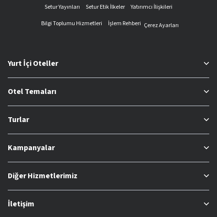
Setur Yayınları
Setur Etik İlkeler
Yatırımcı İlişkileri
Bilgi Toplumu Hizmetleri
İşlem Rehberi
Çerez Ayarları
Yurt İçi Oteller
Otel Temaları
Turlar
Kampanyalar
Diğer Hizmetlerimiz
İletişim