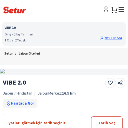
VIBE 2.0
Giriş - Çıkış Tarihleri
Yeniden Ara
1 Oda, 2 Yetişkin
Setur
Jaipur Otelleri
VIBE 2.0
Jaipur / Hindistan
|
Jaipur
Merkez:
16.5
km
Haritada Gör
Fiyatları görmek için tarih seçiniz
Tarih Seç