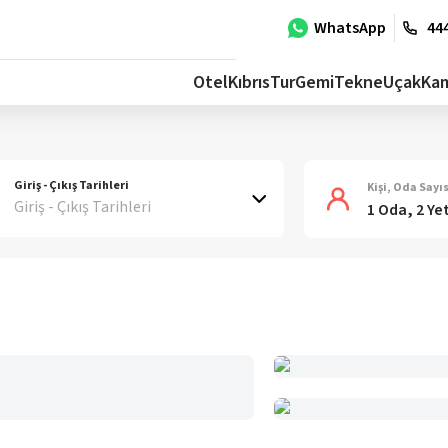
WhatsApp
444
Otel
Kıbrıs
Tur
Gemi
Tekne
Uçak
Ka
Giriş - Çıkış Tarihleri
Kişi, Oda Sayıs
Giriş - Çıkış Tarihleri
1 Oda, 2 Ye