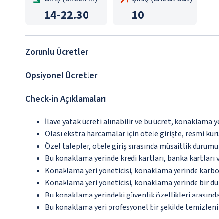
14
-
22.30
10
Zorunlu Ücretler
Opsiyonel Ücretler
Check-in Açıklamaları
İlave yatak ücreti alınabilir ve bu ücret, konaklama y
Olası ekstra harcamalar için otele girişte, resmi kur
Özel talepler, otele giriş sırasında müsaitlik durumu
Bu konaklama yerinde kredi kartları, banka kartları 
Konaklama yeri yöneticisi, konaklama yerinde karbon
Konaklama yeri yöneticisi, konaklama yerinde bir d
Bu konaklama yerindeki güvenlik özellikleri arasınd
Bu konaklama yeri profesyonel bir şekilde temizleni