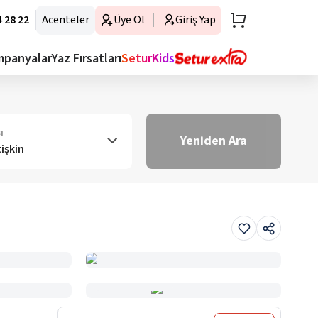
 28 22
Acenteler
Üye Ol
Giriş Yap
mpanyalar
Yaz Fırsatları
SeturKids
ı
Yeniden Ara
tişkin
Haritada Gör