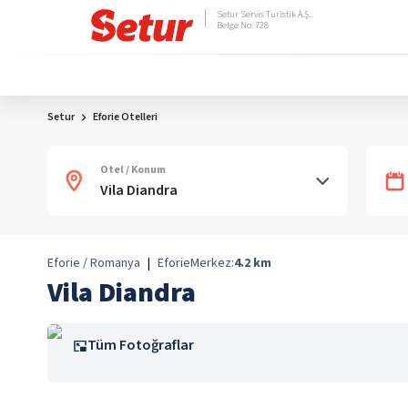
Setur Servis Turistik A.Ş.
Belge No: 728
Setur
Eforie Otelleri
Otel / Konum
Eforie / Romanya
|
Eforie
Merkez:
4.2
km
Vila Diandra
Tüm Fotoğraflar