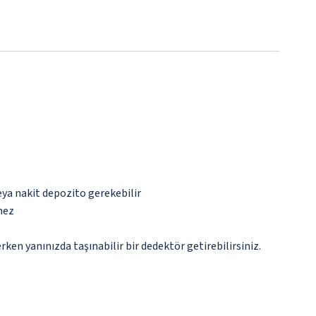
eya nakit depozito gerekebilir
mez
n yanınızda taşınabilir bir dedektör getirebilirsiniz.