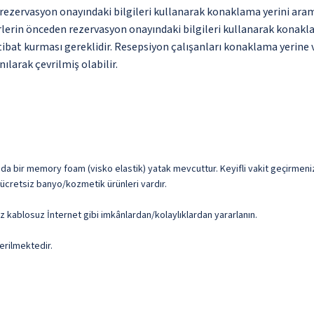
ce rezervasyon onayındaki bilgileri kullanarak konaklama yerini ara
erin önceden rezervasyon onayındaki bilgileri kullanarak konaklama
bat kurması gereklidir. Resepsiyon çalışanları konaklama yerine va
ılarak çevrilmiş olabilir.
 villada bir memory foam (visko elastik) yatak mevcuttur. Keyifli vakit geçirmeni
 ücretsiz banyo/kozmetik ürünleri vardır.
iz kablosuz İnternet gibi imkânlardan/kolaylıklardan yararlanın.
erilmektedir.