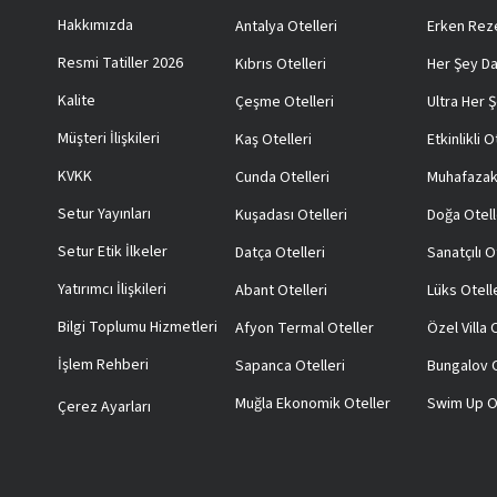
Hakkımızda
Antalya Otelleri
Erken Reze
Resmi Tatiller 2026
Kıbrıs Otelleri
Her Şey Da
Kalite
Çeşme Otelleri
Ultra Her Ş
Müşteri İlişkileri
Kaş Otelleri
Etkinlikli O
KVKK
Cunda Otelleri
Muhafazak
Setur Yayınları
Kuşadası Otelleri
Doğa Otell
Setur Etik İlkeler
Datça Otelleri
Sanatçılı O
Yatırımcı İlişkileri
Abant Otelleri
Lüks Otell
Bilgi Toplumu Hizmetleri
Afyon Termal Oteller
Özel Villa
İşlem Rehberi
Sapanca Otelleri
Bungalov O
Muğla Ekonomik Oteller
Swim Up O
Çerez Ayarları