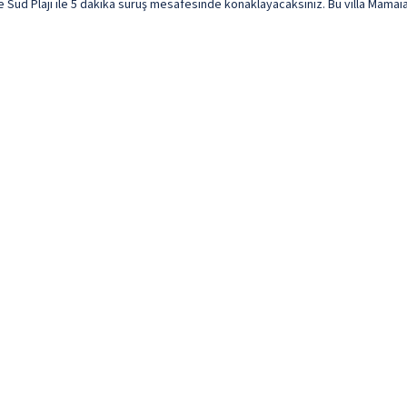
 Sud Plajı ile 5 dakika sürüş mesafesinde konaklayacaksınız. Bu villa Mamaia Pl