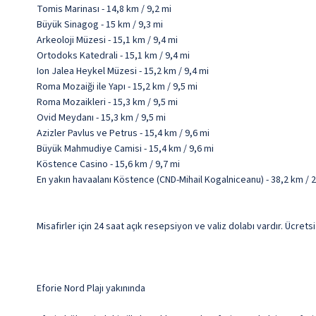
Tomis Marinası - 14,8 km / 9,2 mi
Büyük Sinagog - 15 km / 9,3 mi
Arkeoloji Müzesi - 15,1 km / 9,4 mi
Ortodoks Katedrali - 15,1 km / 9,4 mi
Ion Jalea Heykel Müzesi - 15,2 km / 9,4 mi
Roma Mozaiği ile Yapı - 15,2 km / 9,5 mi
Roma Mozaikleri - 15,3 km / 9,5 mi
Ovid Meydanı - 15,3 km / 9,5 mi
Azizler Pavlus ve Petrus - 15,4 km / 9,6 mi
Büyük Mahmudiye Camisi - 15,4 km / 9,6 mi
Köstence Casino - 15,6 km / 9,7 mi
En yakın havaalanı Köstence (CND-Mihail Kogalniceanu) - 38,2 km / 2
Misafirler için 24 saat açık resepsiyon ve valiz dolabı vardır. Ücrets
Eforie Nord Plajı yakınında