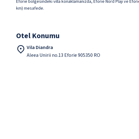
Eforie bölgesindeki villa konaklamanızda, Eforie Nord Plajı ve Eforie
km) mesafede.
Otel Konumu
Vila Diandra
Aleea Unirii no.13 Eforie 905350 RO