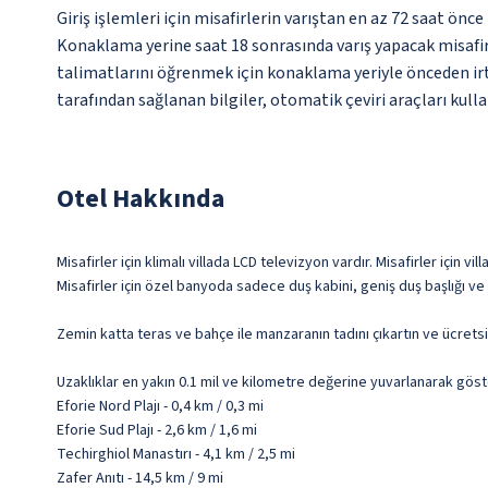
Giriş işlemleri için misafirlerin varıştan en az 72 saat ön
Konaklama yerine saat 18 sonrasında varış yapacak misafirl
talimatlarını öğrenmek için konaklama yeriyle önceden irti
tarafından sağlanan bilgiler, otomatik çeviri araçları kullan
Otel Hakkında
Misafirler için klimalı villada LCD televizyon vardır. Misafirler için
Misafirler için özel banyoda sadece duş kabini, geniş duş başlığı ve
Zemin katta teras ve bahçe ile manzaranın tadını çıkartın ve ücrets
Uzaklıklar en yakın 0.1 mil ve kilometre değerine yuvarlanarak göst
Eforie Nord Plajı - 0,4 km / 0,3 mi
Eforie Sud Plajı - 2,6 km / 1,6 mi
Techirghiol Manastırı - 4,1 km / 2,5 mi
Zafer Anıtı - 14,5 km / 9 mi