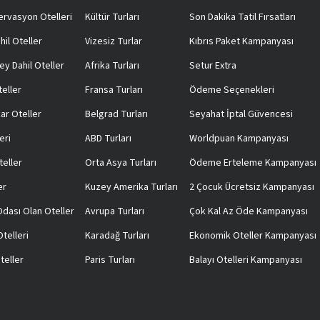
rvasyon Otelleri
Kültür Turları
Son Dakika Tatil Fırsatları
hil Oteller
Vizesiz Turlar
Kıbrıs Paket Kampanyası
ey Dahil Oteller
Afrika Turları
Setur Extra
teller
Fransa Turları
Ödeme Seçenekleri
ar Oteller
Belgrad Turları
Seyahat İptal Güvencesi
eri
ABD Turları
Worldpuan Kampanyası
teller
Orta Asya Turları
Ödeme Erteleme Kampanyası
er
Kuzey Amerika Turları
2 Çocuk Ücretsiz Kampanyası
 Odası Olan Oteller
Avrupa Turları
Çok Kal Az Öde Kampanyası
telleri
Karadağ Turları
Ekonomik Oteller Kampanyası
teller
Paris Turları
Balayı Otelleri Kampanyası