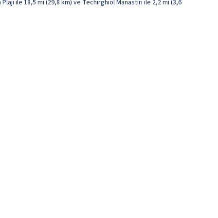
ajı ile 18,5 mi (29,8 km) ve Techirghiol Manastırı ile 2,2 mi (3,6