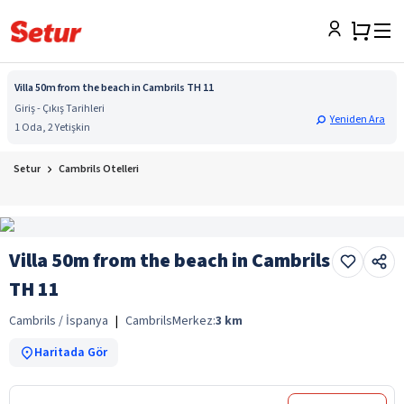
Villa 50m from the beach in Cambrils TH 11
Giriş - Çıkış Tarihleri
Yeniden Ara
1 Oda, 2 Yetişkin
Setur
Cambrils Otelleri
Villa 50m from the beach in Cambrils
TH 11
Cambrils / İspanya
|
Cambrils
Merkez:
3
km
Haritada Gör