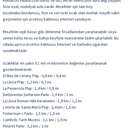
Klimalı bu villada özel havuz ve düz ekran televizyon ayrıcalığı yaşayın.
Size özel, mobilyalı avlu vardır. Misafirler için tam boy
buzdolabı/dondurucu, fırın ve set üstü ocak olan mutfak. Keyifli vakit
geçirmeniz için ücretsiz kablosuz internet sunuluyor.
Misafirler açık havuz gibi dinlenme fırsatlarından yararlanabilir veya
zemin katta teras ve bahçe keyfiyle manzaranın tadını çıkartabilir. Bu
villada ayrıca ücretsiz kablosuz İnternet ve barbekü ızgaraları
sunulmaktadır.
Uzaklıklar en yakın 0.1 mil ve kilometre değerine yuvarlanarak
gösterilmektedir.
El Mas de l Arany Plajı - 0,6 km / 0,4 mi
La Llosa Plajı - 1,2 km / 0,7 mi
La Peixerota Plajı - 1,4 km / 0,9 mi
Deltaventur Deltarium Parkı - 1,5 km / 1 mi
La Llosa Roman Villa Harabeleri - 1,9 km / 1,2 mi
L Horta de Santa María Plajı - 2,4 km / 1,5 mi
Fisherman s Parkı - 2,5 km / 1,5 mi
Cambrils Tarih Müzesi - 3,1 km / 1,9 mi
Pinaret Parkı - 3,2 km / 2 mi