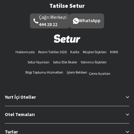
Tatilse Setur
Çağrı Merkezi
WhatsApp
444 28 22
Hakkımızda
Resmi Tatiller 2026
Kalite
Müşteri İlişkileri
KVKK
Setur Yayınları
Setur Etik İlkeler
Yatırımcı İlişkileri
Bilgi Toplumu Hizmetleri
İşlem Rehberi
Çerez Ayarları
Yurt İçi Oteller
Otel Temaları
Turlar