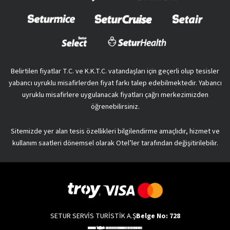
Belirtilen fiyatlar T.C. ve K.K.T.C. vatandaşları için geçerli olup tesisler
yabancı uyruklu misafirlerden fiyat farkı talep edebilmektedir. Yabancı
uyruklu misafirlere uygulanacak fiyatları çağrı merkezimizden
öğrenebilirsiniz.
Sitemizde yer alan tesis özellikleri bilgilendirme amaçlıdır, hizmet ve
kullanım saatleri dönemsel olarak Otel’ler tarafından değişitirilebilir.
SETUR SERVİS TURİSTİK A.Ş
Belge No: 728