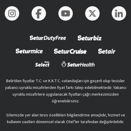
Belirtilen fiyatlar T.C. ve K.K.T.C. vatandaşları için geçerli olup tesisler
yabancı uyruklu misafirlerden fiyat farkı talep edebilmektedir. Yabancı
uyruklu misafirlere uygulanacak fiyatları çağrı merkezimizden
öğrenebilirsiniz.
Sitemizde yer alan tesis özellikleri bilgilendirme amaçlıdır, hizmet ve
kullanım saatleri dönemsel olarak Otel’ler tarafından değişitirilebilir.