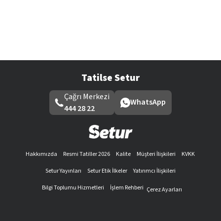
Tatilse Setur
Çağrı Merkezi
WhatsApp
444 28 22
Hakkımızda
Resmi Tatiller 2026
Kalite
Müşteri İlişkileri
KVKK
Setur Yayınları
Setur Etik İlkeler
Yatırımcı İlişkileri
Bilgi Toplumu Hizmetleri
İşlem Rehberi
Çerez Ayarları