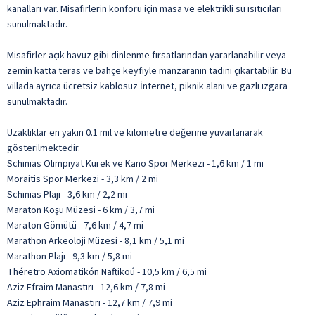
kanalları var. Misafirlerin konforu için masa ve elektrikli su ısıtıcıları
sunulmaktadır.
Misafirler açık havuz gibi dinlenme fırsatlarından yararlanabilir veya
zemin katta teras ve bahçe keyfiyle manzaranın tadını çıkartabilir. Bu
villada ayrıca ücretsiz kablosuz İnternet, piknik alanı ve gazlı ızgara
sunulmaktadır.
Uzaklıklar en yakın 0.1 mil ve kilometre değerine yuvarlanarak
gösterilmektedir.
Schinias Olimpiyat Kürek ve Kano Spor Merkezi - 1,6 km / 1 mi
Moraitis Spor Merkezi - 3,3 km / 2 mi
Schinias Plajı - 3,6 km / 2,2 mi
Maraton Koşu Müzesi - 6 km / 3,7 mi
Maraton Gömütü - 7,6 km / 4,7 mi
Marathon Arkeoloji Müzesi - 8,1 km / 5,1 mi
Marathon Plajı - 9,3 km / 5,8 mi
Théretro Axiomatikón Naftikoú - 10,5 km / 6,5 mi
Aziz Efraim Manastırı - 12,6 km / 7,8 mi
Aziz Ephraim Manastırı - 12,7 km / 7,9 mi