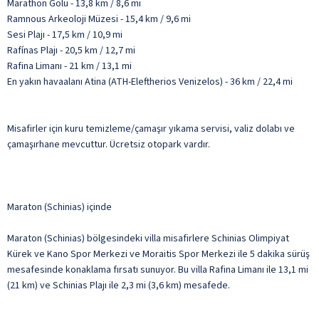
Marathon Gölü - 13,8 km / 8,6 mi
Ramnous Arkeoloji Müzesi - 15,4 km / 9,6 mi
Sesi Plajı - 17,5 km / 10,9 mi
Rafínas Plajı - 20,5 km / 12,7 mi
Rafina Limanı - 21 km / 13,1 mi
En yakın havaalanı Atina (ATH-Eleftherios Venizelos) - 36 km / 22,4 mi
Misafirler için kuru temizleme/çamaşır yıkama servisi, valiz dolabı ve
çamaşırhane mevcuttur. Ücretsiz otopark vardır.
Maraton (Schinias) içinde
Maraton (Schinias) bölgesindeki villa misafirlere Schinias Olimpiyat
Kürek ve Kano Spor Merkezi ve Moraitis Spor Merkezi ile 5 dakika sürüş
mesafesinde konaklama fırsatı sunuyor. Bu villa Rafina Limanı ile 13,1 mi
(21 km) ve Schinias Plajı ile 2,3 mi (3,6 km) mesafede.