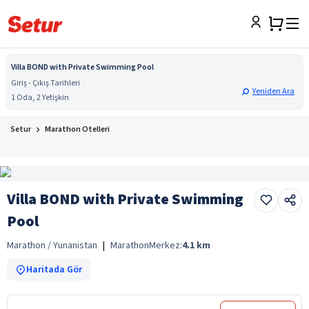
Villa BOND with Private Swimming Pool
Giriş - Çıkış Tarihleri
Yeniden Ara
1 Oda, 2 Yetişkin
Setur
Marathon Otelleri
Villa BOND with Private Swimming
Pool
Marathon / Yunanistan
|
Marathon
Merkez:
4.1
km
Haritada Gör