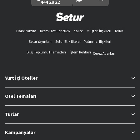
444 28 22
Hakkımızda
Resmi Tatiller 2026
Kalite
Müşteri İlişkileri
KVKK
Setur Yayınları
Setur Etik İlkeler
Yatırımcı İlişkileri
Bilgi Toplumu Hizmetleri
İşlem Rehberi
Çerez Ayarları
Yurt İçi Oteller
Otel Temaları
Turlar
Kampanyalar