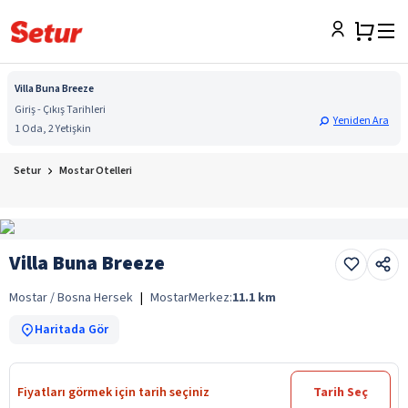
Villa Buna Breeze
Giriş - Çıkış Tarihleri
Yeniden Ara
1 Oda, 2 Yetişkin
Setur
Mostar Otelleri
Villa Buna Breeze
Mostar / Bosna Hersek
|
Mostar
Merkez:
11.1
km
Haritada Gör
Fiyatları görmek için tarih seçiniz
Tarih Seç