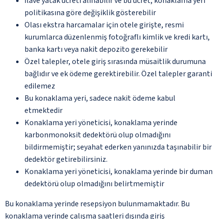
İlave yatak ücreti alınabilir ve bu ücret, konaklama yeri
politikasına göre değişiklik gösterebilir
Olası ekstra harcamalar için otele girişte, resmi
kurumlarca düzenlenmiş fotoğraflı kimlik ve kredi kartı,
banka kartı veya nakit depozito gerekebilir
Özel talepler, otele giriş sırasında müsaitlik durumuna
bağlıdır ve ek ödeme gerektirebilir. Özel talepler garanti
edilemez
Bu konaklama yeri, sadece nakit ödeme kabul
etmektedir
Konaklama yeri yöneticisi, konaklama yerinde
karbonmonoksit dedektörü olup olmadığını
bildirmemiştir; seyahat ederken yanınızda taşınabilir bir
dedektör getirebilirsiniz.
Konaklama yeri yöneticisi, konaklama yerinde bir duman
dedektörü olup olmadığını belirtmemiştir
Bu konaklama yerinde resepsiyon bulunmamaktadır. Bu
konaklama yerinde çalışma saatleri dışında giriş