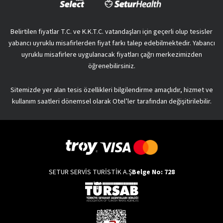
Belirtilen fiyatlar T.C. ve K.K.T.C. vatandaşları için geçerli olup tesisler
yabancı uyruklu misafirlerden fiyat farkı talep edebilmektedir. Yabancı
uyruklu misafirlere uygulanacak fiyatları çağrı merkezimizden
öğrenebilirsiniz.
Sitemizde yer alan tesis özellikleri bilgilendirme amaçlıdır, hizmet ve
kullanım saatleri dönemsel olarak Otel’ler tarafından değişitirilebilir.
SETUR SERVİS TURİSTİK A.Ş
Belge No: 728