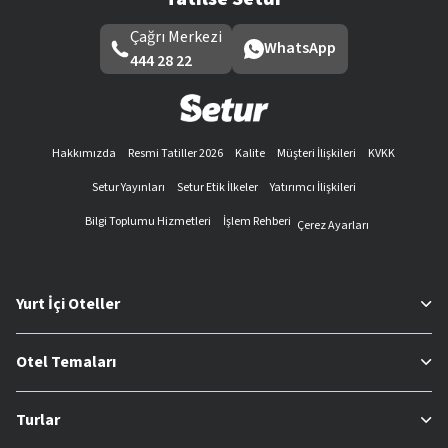
Çağrı Merkezi
WhatsApp
444 28 22
Hakkımızda
Resmi Tatiller 2026
Kalite
Müşteri İlişkileri
KVKK
Setur Yayınları
Setur Etik İlkeler
Yatırımcı İlişkileri
Bilgi Toplumu Hizmetleri
İşlem Rehberi
Çerez Ayarları
Yurt İçi Oteller
Otel Temaları
Turlar