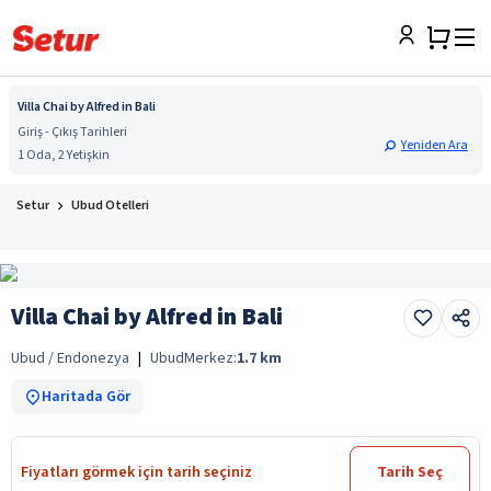
Villa Chai by Alfred in Bali
Giriş - Çıkış Tarihleri
Yeniden Ara
1 Oda, 2 Yetişkin
Setur
Ubud Otelleri
Villa Chai by Alfred in Bali
Ubud / Endonezya
|
Ubud
Merkez:
1.7
km
Haritada Gör
Fiyatları görmek için tarih seçiniz
Tarih Seç