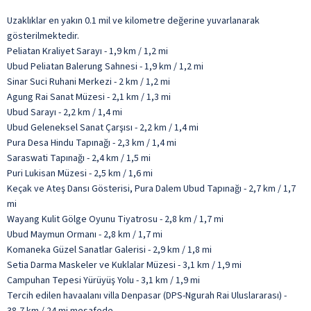
Uzaklıklar en yakın 0.1 mil ve kilometre değerine yuvarlanarak
gösterilmektedir.
Peliatan Kraliyet Sarayı - 1,9 km / 1,2 mi
Ubud Peliatan Balerung Sahnesi - 1,9 km / 1,2 mi
Sinar Suci Ruhani Merkezi - 2 km / 1,2 mi
Agung Rai Sanat Müzesi - 2,1 km / 1,3 mi
Ubud Sarayı - 2,2 km / 1,4 mi
Ubud Geleneksel Sanat Çarşısı - 2,2 km / 1,4 mi
Pura Desa Hindu Tapınağı - 2,3 km / 1,4 mi
Saraswati Tapınağı - 2,4 km / 1,5 mi
Puri Lukisan Müzesi - 2,5 km / 1,6 mi
Keçak ve Ateş Dansı Gösterisi, Pura Dalem Ubud Tapınağı - 2,7 km / 1,7
mi
Wayang Kulit Gölge Oyunu Tiyatrosu - 2,8 km / 1,7 mi
Ubud Maymun Ormanı - 2,8 km / 1,7 mi
Komaneka Güzel Sanatlar Galerisi - 2,9 km / 1,8 mi
Setia Darma Maskeler ve Kuklalar Müzesi - 3,1 km / 1,9 mi
Campuhan Tepesi Yürüyüş Yolu - 3,1 km / 1,9 mi
Tercih edilen havaalanı villa Denpasar (DPS-Ngurah Rai Uluslararası) -
38,7 km / 24 mi mesafede