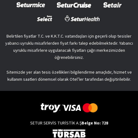
Belirtilen fiyatlar T.C. ve K.K.T.C. vatandaşları için geçerli olup tesisler
yabancı uyruklu misafirlerden fiyat farkı talep edebilmektedir. Yabancı
uyruklu misafirlere uygulanacak fiyatları çağrı merkezimizden
öğrenebilirsiniz.
Sitemizde yer alan tesis özellikleri bilgilendirme amaçlıdır, hizmet ve
kullanım saatleri dönemsel olarak Otel’ler tarafından değişitirilebilir.
SETUR SERVİS TURİSTİK A.Ş
Belge No: 728