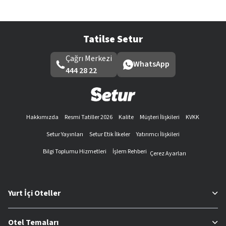
Tatilse Setur
Çağrı Merkezi
WhatsApp
444 28 22
Hakkımızda
Resmi Tatiller 2026
Kalite
Müşteri İlişkileri
KVKK
Setur Yayınları
Setur Etik İlkeler
Yatırımcı İlişkileri
Bilgi Toplumu Hizmetleri
İşlem Rehberi
Çerez Ayarları
Yurt İçi Oteller
Otel Temaları