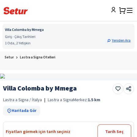
Villa Colomba by Mmega
Giriş - Çıkış Tarihleri
Yeniden Ara
1 Oda, 2 Yetişkin
Setur
Lastra a Signa Otelleri
Villa Colomba by Mmega
Lastra a Signa / İtalya
|
Lastra a Signa
Merkez:
1.5
km
Haritada Gör
Fiyatları görmek için tarih seçiniz
Tarih Seç