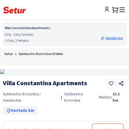
Villa Constantina Apartments
Giriş - Çıkış Tarihleri
Yeniden Ara
1 Oda, 2 Yetişkin
Setur
Xylokastro-Evrostina Otelleri
Villa Constantina Apartments
Xylokastro-Evrostina /
Xylokastro-
13.1
|
Merkez:
Yunanistan
Evrostina
km
Haritada Gör