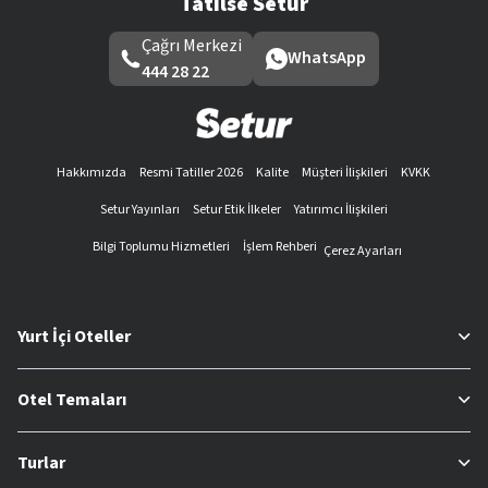
Tatilse Setur
Çağrı Merkezi
WhatsApp
444 28 22
Hakkımızda
Resmi Tatiller 2026
Kalite
Müşteri İlişkileri
KVKK
Setur Yayınları
Setur Etik İlkeler
Yatırımcı İlişkileri
Bilgi Toplumu Hizmetleri
İşlem Rehberi
Çerez Ayarları
Yurt İçi Oteller
Otel Temaları
Turlar