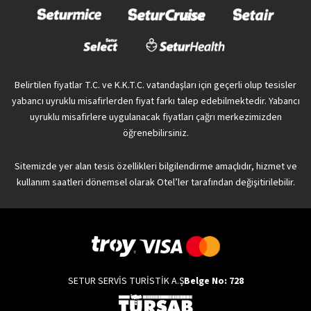
Belirtilen fiyatlar T.C. ve K.K.T.C. vatandaşları için geçerli olup tesisler
yabancı uyruklu misafirlerden fiyat farkı talep edebilmektedir. Yabancı
uyruklu misafirlere uygulanacak fiyatları çağrı merkezimizden
öğrenebilirsiniz.
Sitemizde yer alan tesis özellikleri bilgilendirme amaçlıdır, hizmet ve
kullanım saatleri dönemsel olarak Otel’ler tarafından değişitirilebilir.
SETUR SERVİS TURİSTİK A.Ş
Belge No: 728