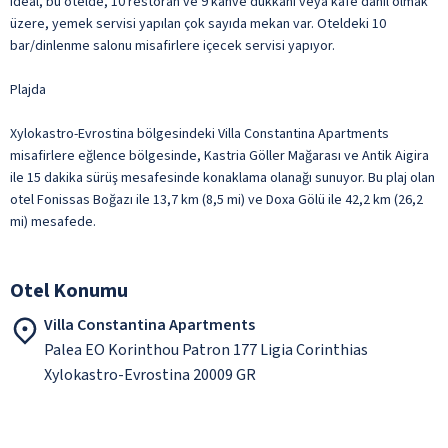
ideal, bu otelde, 10 restoran ve 9 kahve dükkânı veya kafe dâhil olmak
üzere, yemek servisi yapılan çok sayıda mekan var. Oteldeki 10
bar/dinlenme salonu misafirlere içecek servisi yapıyor.
Plajda
Xylokastro-Evrostina bölgesindeki Villa Constantina Apartments
misafirlere eğlence bölgesinde, Kastria Göller Mağarası ve Antik Aigira
ile 15 dakika sürüş mesafesinde konaklama olanağı sunuyor. Bu plaj olan
otel Fonissas Boğazı ile 13,7 km (8,5 mi) ve Doxa Gölü ile 42,2 km (26,2
mi) mesafede.
Otel Konumu
Villa Constantina Apartments
Palea EO Korinthou Patron 177 Ligia Corinthias
Xylokastro-Evrostina 20009 GR